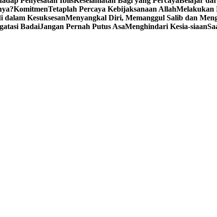
adap Penyesatan Iblis
Keselamatan Bagi yang Percaya
Belajar da
nya?
Komitmen
Tetaplah Percaya Kebijaksanaan Allah
Melakukan 
i dalam Kesuksesan
Menyangkal Diri, Memanggul Salib dan Mengi
gatasi Badai
Jangan Pernah Putus Asa
Menghindari Kesia-siaan
Sa