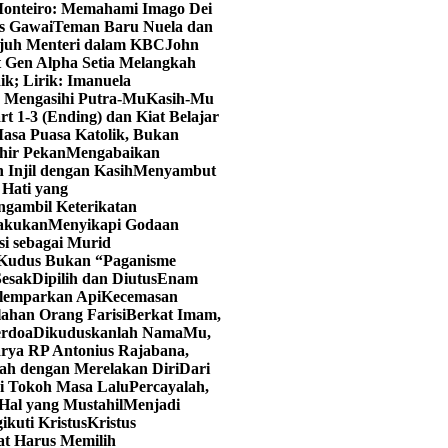
onteiro: Memahami Imago Dei
as Gawai
Teman Baru Nuela dan
juh Menteri dalam KBC
John
t Gen Alpha Setia Melangkah
ik; Lirik: Imanuela
u Mengasihi Putra-Mu
Kasih-Mu
art 1-3 (Ending) dan Kiat Belajar
asa Puasa Katolik, Bukan
hir Pekan
Mengabaikan
 Injil dengan Kasih
Menyambut
Hati yang
ngambil Keterikatan
lakukan
Menyikapi Godaan
i sebagai Murid
 Kudus Bukan “Paganisme
Sesak
Dipilih dan Diutus
Enam
elemparkan Api
Kecemasan
lahan Orang Farisi
Berkat Imam,
erdoa
Dikuduskanlah NamaMu,
rya RP Antonius Rajabana,
ah dengan Merelakan Diri
Dari
ri Tokoh Masa Lalu
Percayalah,
Hal yang Mustahil
Menjadi
kuti Kristus
Kristus
at Harus Memilih