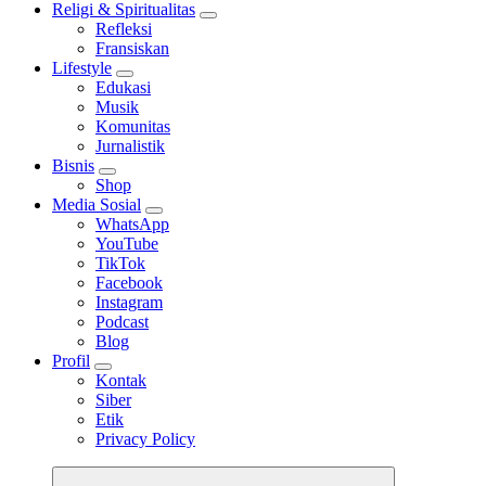
Religi & Spiritualitas
Refleksi
Fransiskan
Lifestyle
Edukasi
Musik
Komunitas
Jurnalistik
Bisnis
Shop
Media Sosial
WhatsApp
YouTube
TikTok
Facebook
Instagram
Podcast
Blog
Profil
Kontak
Siber
Etik
Privacy Policy