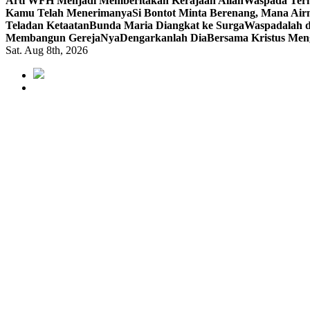
Arti WFH Menjadi Memberitakan Kerajaan Allah
Waspada Terh
Kamu Telah Menerimanya
Si Bontot Minta Berenang, Mana Air
Teladan Ketaatan
Bunda Maria Diangkat ke Surga
Waspadalah d
Membangun GerejaNya
Dengarkanlah Dia
Bersama Kristus Men
Sat. Aug 8th, 2026
Mendengar dengan Cinta
HATI YANG BERTELINGA