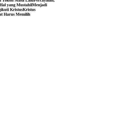
ri Tokoh Masa Lalu
Percayalah,
Hal yang Mustahil
Menjadi
kuti Kristus
Kristus
at Harus Memilih