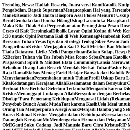
Skip
Trending News:
Hadiah Rosario, Juara versi Kami
Katolik Kutip
to
Pengabdian, Bapak Suparman
Mengucapkan Hal yang Tersemb
content
Manek
Rosario Jadi Harta Diaspora Asal Flores Menurut Uskup
Berat
Gembala dan Domba Hilang
Uskup Larantuka Harapkan D
Maka Kita Tidak Ada Perpecahan atau Perang
Lima Pesan Dos
Cesco di Kafe Terpingkal
Dibalik Layar Opini Kedua di Web K
3:30 untuk Opini Pertama Kali di Web Kemenag
Membedah Refle
Bersama Tuhan Yesus
Tips dan Strategi Teolog Siber Awam Jadi I
Pangaribuan
Kristus Menjagaku Saat 2 Kali Meletus Ban Moto
Tiada Batasnya, Lirik: Melki Pangaribuan
Bukan Sulap, Resep K
S2
Berkat Tuhan via Tas Jubah Misa Romo Sebas
Puasa Katolik 
Prapaskah
3 Spirit & Mindset Efata Community
Lansia Merawat
Kebaikan Orang Lain Berarti Menolak Berkat Tuhan
Pastor Ko
Raja Damai
Stafsus Menag Farid Belajar Banyak dari Katolik P
Menyelamatkan
Persembahan untuk Tuhan
Profil Uskup Baru L
Kita
Kedatangan Kerajaan Allah
Keselamatan dalam Bersyukur
C
Berbuat Dosa
Bertobat Sebelum Terlambat
Mengasihi karena Di
Kristus
Menanggapi Undangan Allah
Bersyukur dengan Berbelas
Disulap”
Para Pemenang Kehidupan
Menguasai Lidah (Rekama
Penyebab Buncit Anak Muda
Taat karena Kasih
Usia Ideal untu
Orang Tua Memperparah Alergi Anak
Menjadi Hamba yang Set
Kuasa Rahmat Kristus Mengalir dalam Kehidupan
Kesesatan ya
Datanglah KerajaanMu
Mendengarkan Firman dan Pelayanan
M
OMI
Ganti Suku Cadang, Jadi Manusia Baru Citra Kristus
RIP M