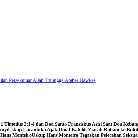
llah Persekutuan
Allah Tritunggal
Amber Hawkes
 1 Timotius 2:1-4 dan Doa Santo Fransiskus Asisi Saat Doa Keba
unyi
Uskup Larantuka Ajak Umat Katolik Ziarah Rohani ke Bukit
 Hans Monteiro
Uskup Hans Monteiro Tegaskan Pelecehan Seksu