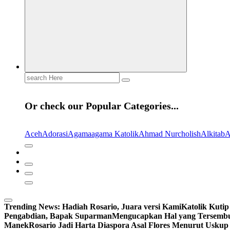
Search
for:
Or check our Popular Categories...
Aceh
Adorasi
Agama
agama Katolik
Ahmad Nurcholish
Alkitab
A
Trending News:
Hadiah Rosario, Juara versi Kami
Katolik Kutip
Pengabdian, Bapak Suparman
Mengucapkan Hal yang Tersemb
Manek
Rosario Jadi Harta Diaspora Asal Flores Menurut Uskup