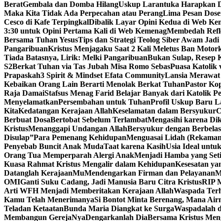
Berat
Gembala dan Domba Hilang
Uskup Larantuka Harapkan D
Maka Kita Tidak Ada Perpecahan atau Perang
Lima Pesan Dos
Cesco di Kafe Terpingkal
Dibalik Layar Opini Kedua di Web K
3:30 untuk Opini Pertama Kali di Web Kemenag
Membedah Refle
Bersama Tuhan Yesus
Tips dan Strategi Teolog Siber Awam Jadi I
Pangaribuan
Kristus Menjagaku Saat 2 Kali Meletus Ban Moto
Tiada Batasnya, Lirik: Melki Pangaribuan
Bukan Sulap, Resep K
S2
Berkat Tuhan via Tas Jubah Misa Romo Sebas
Puasa Katolik 
Prapaskah
3 Spirit & Mindset Efata Community
Lansia Merawat
Kebaikan Orang Lain Berarti Menolak Berkat Tuhan
Pastor Ko
Raja Damai
Stafsus Menag Farid Belajar Banyak dari Katolik P
Menyelamatkan
Persembahan untuk Tuhan
Profil Uskup Baru L
Kita
Kedatangan Kerajaan Allah
Keselamatan dalam Bersyukur
C
Berbuat Dosa
Bertobat Sebelum Terlambat
Mengasihi karena Di
Kristus
Menanggapi Undangan Allah
Bersyukur dengan Berbelas
Disulap”
Para Pemenang Kehidupan
Menguasai Lidah (Rekama
Penyebab Buncit Anak Muda
Taat karena Kasih
Usia Ideal untu
Orang Tua Memperparah Alergi Anak
Menjadi Hamba yang Set
Kuasa Rahmat Kristus Mengalir dalam Kehidupan
Kesesatan ya
Datanglah KerajaanMu
Mendengarkan Firman dan Pelayanan
M
OMI
Ganti Suku Cadang, Jadi Manusia Baru Citra Kristus
RIP M
Arti WFH Menjadi Memberitakan Kerajaan Allah
Waspada Terh
Kamu Telah Menerimanya
Si Bontot Minta Berenang, Mana Air
Teladan Ketaatan
Bunda Maria Diangkat ke Surga
Waspadalah d
Membangun GerejaNya
Dengarkanlah Dia
Bersama Kristus Men