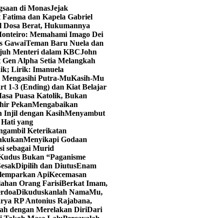
ngsaan di Monas
Jejak
 Fatima dan Kapela Gabriel
al Dosa Berat, Hukumannya
onteiro: Memahami Imago Dei
as Gawai
Teman Baru Nuela dan
juh Menteri dalam KBC
John
t Gen Alpha Setia Melangkah
ik; Lirik: Imanuela
u Mengasihi Putra-Mu
Kasih-Mu
art 1-3 (Ending) dan Kiat Belajar
asa Puasa Katolik, Bukan
hir Pekan
Mengabaikan
 Injil dengan Kasih
Menyambut
Hati yang
ngambil Keterikatan
lakukan
Menyikapi Godaan
i sebagai Murid
 Kudus Bukan “Paganisme
Sesak
Dipilih dan Diutus
Enam
elemparkan Api
Kecemasan
lahan Orang Farisi
Berkat Imam,
erdoa
Dikuduskanlah NamaMu,
rya RP Antonius Rajabana,
ah dengan Merelakan Diri
Dari