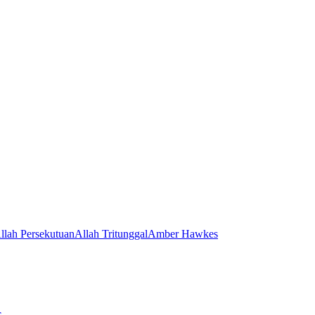
llah Persekutuan
Allah Tritunggal
Amber Hawkes
s