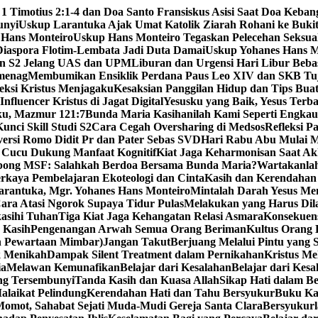
 1 Timotius 2:1-4 dan Doa Santo Fransiskus Asisi Saat Doa Keba
unyi
Uskup Larantuka Ajak Umat Katolik Ziarah Rohani ke Bukit
 Hans Monteiro
Uskup Hans Monteiro Tegaskan Pelecehan Seksu
iaspora Flotim-Lembata Jadi Duta Damai
Uskup Yohanes Hans M
en S2 Jelang UAS dan UPM
Liburan dan Urgensi Hari Libur Beb
emenag
Membumikan Ensiklik Perdana Paus Leo XIV dan SKB Tu
ksi Kristus Menjagaku
Kesaksian Panggilan Hidup dan Tips Bua
nfluencer Kristus di Jagat Digital
Yesusku yang Baik, Yesus Terba
rku, Mazmur 121:7
Bunda Maria Kasihanilah Kami Seperti Engka
unci Skill Studi S2
Cara Cegah Oversharing di Medsos
Refleksi P
versi Romo Didit Pr dan Pater Sebas SVD
Hari Rabu Abu Mulai M
 Cucu Dukung Manfaat Kognitif
Kiat Jaga Keharmonisan Saat Ak
pong MSF: Salahkah Berdoa Bersama Bunda Maria?
Wartakanlah
erkaya Pembelajaran Ekoteologi dan Cinta
Kasih dan Kerendahan 
arantuka, Mgr. Yohanes Hans Monteiro
Mintalah Darah Yesus Me
ara Atasi Ngorok Supaya Tidur Pulas
Melakukan yang Harus Di
kasihi Tuhan
Tiga Kiat Jaga Kehangatan Relasi Asmara
Konsekuens
 Kasih
Pengenangan Arwah Semua Orang Beriman
Kultus Orang
n Pewartaan Mimbar)
Jangan Takut
Berjuang Melalui Pintu yang 
k Menikah
Dampak Silent Treatment dalam Pernikahan
Kristus M
ia
Melawan Kemunafikan
Belajar dari Kesalahan
Belajar dari Kesa
ng Tersembunyi
Tanda Kasih dan Kuasa Allah
Sikap Hati dalam B
alaikat Pelindung
Kerendahan Hati dan Tahu Bersyukur
Buku Ka
omot, Sahabat Sejati Muda-Mudi Gereja Santa Clara
Bersyukurl