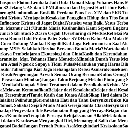
iaspora Flotim-Lembata Jadi Duta Damai
Uskup Yohanes Hans M
en S2 Jelang UAS dan UPM
Liburan dan Urgensi Hari Libur Beb
emenag
Membumikan Ensiklik Perdana Paus Leo XIV dan SKB Tu
ksi Kristus Menjagaku
Kesaksian Panggilan Hidup dan Tips Bua
nfluencer Kristus di Jagat Digital
Yesusku yang Baik, Yesus Terba
rku, Mazmur 121:7
Bunda Maria Kasihanilah Kami Seperti Engka
unci Skill Studi S2
Cara Cegah Oversharing di Medsos
Refleksi P
versi Romo Didit Pr dan Pater Sebas SVD
Hari Rabu Abu Mulai M
 Cucu Dukung Manfaat Kognitif
Kiat Jaga Keharmonisan Saat Ak
pong MSF: Salahkah Berdoa Bersama Bunda Maria?
Wartakanlah
erkaya Pembelajaran Ekoteologi dan Cinta
Kasih dan Kerendahan 
arantuka, Mgr. Yohanes Hans Monteiro
Mintalah Darah Yesus Me
ara Atasi Ngorok Supaya Tidur Pulas
Melakukan yang Harus Di
kasihi Tuhan
Tiga Kiat Jaga Kehangatan Relasi Asmara
Konsekuens
 Kasih
Pengenangan Arwah Semua Orang Beriman
Kultus Orang
n Pewartaan Mimbar)
Jangan Takut
Berjuang Melalui Pintu yang 
k Menikah
Dampak Silent Treatment dalam Pernikahan
Kristus M
ia
Melawan Kemunafikan
Belajar dari Kesalahan
Belajar dari Kesa
ng Tersembunyi
Tanda Kasih dan Kuasa Allah
Sikap Hati dalam B
alaikat Pelindung
Kerendahan Hati dan Tahu Bersyukur
Buku Ka
omot, Sahabat Sejati Muda-Mudi Gereja Santa Clara
Bersyukurl
adap Penyesatan Iblis
Keselamatan Bagi yang Percaya
Belajar da
nya?
Komitmen
Tetaplah Percaya Kebijaksanaan Allah
Melakukan 
i dalam Kesuksesan
Menyangkal Diri, Memanggul Salib dan Mengi
gatasi Badai
Jangan Pernah Putus Asa
Menghindari Kesia-siaan
Sa