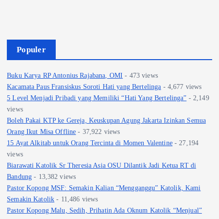
Populer
Buku Karya RP Antonius Rajabana, OMI
- 473 views
Kacamata Paus Fransiskus Soroti Hati yang Bertelinga
- 4,677 views
5 Level Menjadi Pribadi yang Memiliki “Hati Yang Bertelinga”
- 2,149
views
Boleh Pakai KTP ke Gereja, Keuskupan Agung Jakarta Izinkan Semua
Orang Ikut Misa Offline
- 37,922 views
15 Ayat Alkitab untuk Orang Tercinta di Momen Valentine
- 27,194
views
Biarawati Katolik Sr Theresia Asia OSU Dilantik Jadi Ketua RT di
Bandung
- 13,382 views
Pastor Kopong MSF: Semakin Kalian “Mengganggu” Katolik, Kami
Semakin Katolik
- 11,486 views
Pastor Kopong Malu, Sedih, Prihatin Ada Oknum Katolik “Menjual”