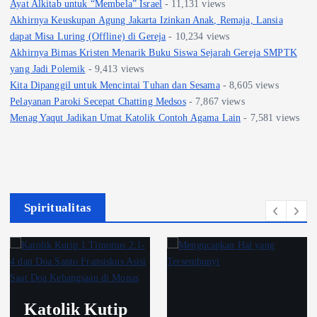
Ayat Alkitab untuk “Membela” Israel
- 11,131 views
Akhirnya Keuskupan Agung Jakarta Izinkan Anak, Remaja, Lansia
dapat Misa Luring (Offline) di Gereja
- 10,234 views
Akhirnya Bimas Kristen Menarik Buku Siswa Sejarah Gereja SMPTK
yang Jadi Polemik
- 9,413 views
Kita Dipanggil untuk Mencintai Tuhan dan Sesama
- 8,605 views
Pelayanan Paroki Secepat Chatting Medsos
- 7,867 views
Menag Yaqut Jadikan Umat Katolik Contoh Agama Lain
- 7,581 views
Spiritualitas
Katolik Kutip