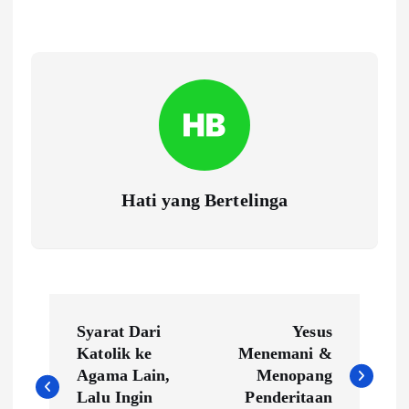
Hati yang Bertelinga
P
Syarat Dari
Yesus
o
Katolik ke
Menemani &
Agama Lain,
Menopang
s
Lalu Ingin
Penderitaan