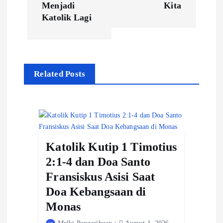
t
Menjadi
Kita
Katolik Lagi
n
a
v
Related Posts
i
g
a
t
Katolik Kutip 1 Timotius
2:1-4 dan Doa Santo
i
Fransiskus Asisi Saat
o
Doa Kebangsaan di
n
Monas