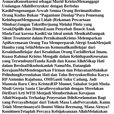
Asmara
Konsekuensi sebagai Murid Kristus
Menanggapi
Undangan Allah
Bersyukur dengan Berbelas
Kasih
Pengenangan Arwah Semua Orang Beriman
Kultus
Orang Kudus Bukan “Paganisme Disulap”
Para Pemenang
Kehidupan
Menguasai Lidah (Rekaman Pewartaan
Mimbar)
Jangan Takut
Berjuang Melalui Pintu yang
Sesak
Dipilih dan Diutus
Enam Penyebab Buncit Anak
Muda
Taat karena Kasih
Usia Ideal untuk Menikah
Dampak
Silent Treatment dalam Pernikahan
Kristus Melemparkan
Api
Kecemasan Orang Tua Memperparah Alergi Anak
Menjadi
Hamba yang Setia
Melawan Kemunafikan
Belajar dari
Kesalahan
Belajar dari Kesalahan Orang Farisi
Berkat Imam,
Kuasa Rahmat Kristus Mengalir dalam Kehidupan
Kesesatan
yang Tersembunyi
Tanda Kasih dan Kuasa Allah
Sikap Hati
dalam Berdoa
Dikuduskanlah NamaMu, Datanglah
KerajaanMu
Mendengarkan Firman dan Pelayanan
Malaikat
Pelindung
Kerendahan Hati dan Tahu Bersyukur
Buku Karya
RP Antonius Rajabana, OMI
Ganti Suku Cadang, Jadi
Manusia Baru Citra Kristus
RIP Momot, Sahabat Sejati Muda-
Mudi Gereja Santa Clara
Bersyukurlah dengan Merelakan
Diri
Dari Arti WFH Menjadi Memberitakan Kerajaan
Allah
Waspada Terhadap Penyesatan Iblis
Keselamatan Bagi
yang Percaya
Belajar dari Tokoh Masa Lalu
Percayalah, Kamu
Telah Menerimanya
Si Bontot Minta Berenang, Mana Airnya?
Komitmen
Tetaplah Percaya Kebijaksanaan Allah
Melakukan