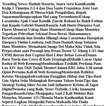
Skip
Trending News:
Hadiah Rosario, Juara versi Kami
Katolik
to
Kutip 1 Timotius 2:1-4 dan Doa Santo Fransiskus Asisi Saat
content
Doa Kebangsaan di Monas
Jejak Pengabdian, Bapak
Suparman
Mengucapkan Hal yang Tersembunyi
Uskup
Larantuka Ajak Umat Katolik Ziarah Rohani ke Bukit Fatima
dan Kapela Gabriel Manek
Rosario Jadi Harta Diaspora Asal
Flores Menurut Uskup Hans Monteiro
Uskup Hans Monteiro
Tegaskan Pelecehan Seksual Dosa Berat, Hukumannya
Berat
Gembala dan Domba Hilang
Uskup Larantuka Harapkan
Diaspora Flotim-Lembata Jadi Duta Damai
Uskup Yohanes
Hans Monteiro: Memahami Imago Dei Maka Kita Tidak Ada
Perpecahan atau Perang
Lima Pesan Dosen S2 Jelang UAS dan
UPM
Liburan dan Urgensi Hari Libur Bebas Gawai
Teman
Baru Nuela dan Cesco di Kafe Terpingkal
Dibalik Layar Opini
Kedua di Web Kemenag
Membumikan Ensiklik Perdana Paus
Leo XIV dan SKB Tujuh Menteri dalam KBC
John 3:30 untuk
Opini Pertama Kali di Web Kemenag
Membedah Refleksi
Kristus Menjagaku
Kesaksian Panggilan Hidup dan Tips Buat
Gen Alpha Setia Melangkah Bersama Tuhan Yesus
Tips dan
Strategi Teolog Siber Awam Jadi Influencer Kristus di Jagat
Digital
Yesusku yang Baik, Yesus Terbaik; Lirik: Imanuela
Pangaribuan
Kristus Menjagaku Saat 2 Kali Meletus Ban
Motorku, Mazmur 121:7
Bunda Maria Kasihanilah Kami
Seperti Engkau Mengasihi Putra-Mu
Kasih-Mu Tiada