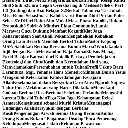
Batasnya, Lirik: Melki Pangaribuan
Bukan Sulap, Resep Kunci
Skill Studi S2
Cara Cegah Oversharing di Medsos
Refleksi Part
1-3 (Ending) dan Kiat Belajar S2
Berkat Tuhan via Tas Jubah
Misa Romo Sebas
Puasa Katolik versi Romo Didit Pr dan Pater
Sebas SVD
Hari Rabu Abu Mulai Masa Puasa Katolik, Bukan
Prapaskah
3 Spirit & Mindset Efata Community
Lansia
Merawat Cucu Dukung Manfaat Kognitif
Kiat Jaga
Keharmonisan Saat Akhir Pekan
Mengabaikan Kebaikan
Orang Lain Berarti Menolak Berkat Tuhan
Pastor Kopong
MSF: Salahkah Berdoa Bersama Bunda Maria?
Wartakanlah
Injil dengan Kasih
Menyambut Raja Damai
Stafsus Menag
Farid Belajar Banyak dari Katolik Perkaya Pembelajaran
Ekoteologi dan Cinta
Kasih dan Kerendahan Hati yang
Menyelamatkan
Persembahan untuk Tuhan
Profil Uskup Baru
Larantuka, Mgr. Yohanes Hans Monteiro
Mintalah Darah Yesus
Mengambil Keterikatan Kita
Kedatangan Kerajaan
Allah
Keselamatan dalam Bersyukur
Cara Atasi Ngorok Supaya
Tidur Pulas
Melakukan yang Harus Dilakukan
Menyikapi
Godaan Berbuat Dosa
Bertobat Sebelum Terlambat
Mengasihi
karena Dikasihi Tuhan
Tiga Kiat Jaga Kehangatan Relasi
Asmara
Konsekuensi sebagai Murid Kristus
Menanggapi
Undangan Allah
Bersyukur dengan Berbelas
Kasih
Pengenangan Arwah Semua Orang Beriman
Kultus
Orang Kudus Bukan “Paganisme Disulap”
Para Pemenang
Kehidupan
Menguasai Lidah (Rekaman Pewartaan