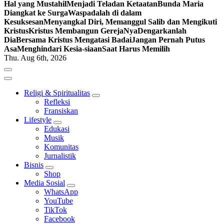
Hal yang Mustahil
Menjadi Teladan Ketaatan
Bunda Maria
Diangkat ke Surga
Waspadalah di dalam
Kesuksesan
Menyangkal Diri, Memanggul Salib dan Mengikuti
Kristus
Kristus Membangun GerejaNya
Dengarkanlah
Dia
Bersama Kristus Mengatasi Badai
Jangan Pernah Putus
Asa
Menghindari Kesia-siaan
Saat Harus Memilih
Thu. Aug 6th, 2026
Religi & Spiritualitas
Refleksi
Fransiskan
Lifestyle
Edukasi
Musik
Komunitas
Jurnalistik
Bisnis
Shop
Media Sosial
WhatsApp
YouTube
TikTok
Facebook