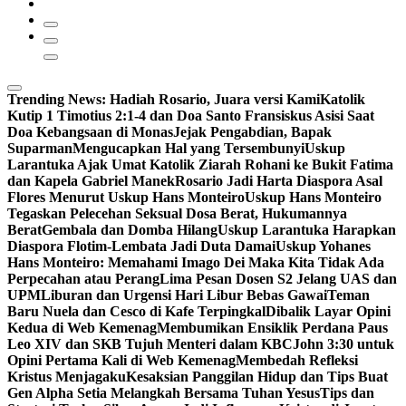
Trending News:
Hadiah Rosario, Juara versi Kami
Katolik
Kutip 1 Timotius 2:1-4 dan Doa Santo Fransiskus Asisi Saat
Doa Kebangsaan di Monas
Jejak Pengabdian, Bapak
Suparman
Mengucapkan Hal yang Tersembunyi
Uskup
Larantuka Ajak Umat Katolik Ziarah Rohani ke Bukit Fatima
dan Kapela Gabriel Manek
Rosario Jadi Harta Diaspora Asal
Flores Menurut Uskup Hans Monteiro
Uskup Hans Monteiro
Tegaskan Pelecehan Seksual Dosa Berat, Hukumannya
Berat
Gembala dan Domba Hilang
Uskup Larantuka Harapkan
Diaspora Flotim-Lembata Jadi Duta Damai
Uskup Yohanes
Hans Monteiro: Memahami Imago Dei Maka Kita Tidak Ada
Perpecahan atau Perang
Lima Pesan Dosen S2 Jelang UAS dan
UPM
Liburan dan Urgensi Hari Libur Bebas Gawai
Teman
Baru Nuela dan Cesco di Kafe Terpingkal
Dibalik Layar Opini
Kedua di Web Kemenag
Membumikan Ensiklik Perdana Paus
Leo XIV dan SKB Tujuh Menteri dalam KBC
John 3:30 untuk
Opini Pertama Kali di Web Kemenag
Membedah Refleksi
Kristus Menjagaku
Kesaksian Panggilan Hidup dan Tips Buat
Gen Alpha Setia Melangkah Bersama Tuhan Yesus
Tips dan