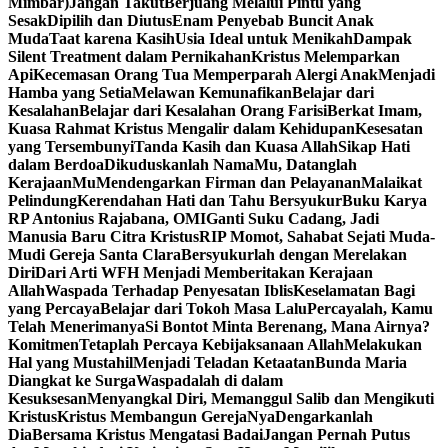
Mimbar)
Jangan Takut
Berjuang Melalui Pintu yang
Sesak
Dipilih dan Diutus
Enam Penyebab Buncit Anak
Muda
Taat karena Kasih
Usia Ideal untuk Menikah
Dampak
Silent Treatment dalam Pernikahan
Kristus Melemparkan
Api
Kecemasan Orang Tua Memperparah Alergi Anak
Menjadi
Hamba yang Setia
Melawan Kemunafikan
Belajar dari
Kesalahan
Belajar dari Kesalahan Orang Farisi
Berkat Imam,
Kuasa Rahmat Kristus Mengalir dalam Kehidupan
Kesesatan
yang Tersembunyi
Tanda Kasih dan Kuasa Allah
Sikap Hati
dalam Berdoa
Dikuduskanlah NamaMu, Datanglah
KerajaanMu
Mendengarkan Firman dan Pelayanan
Malaikat
Pelindung
Kerendahan Hati dan Tahu Bersyukur
Buku Karya
RP Antonius Rajabana, OMI
Ganti Suku Cadang, Jadi
Manusia Baru Citra Kristus
RIP Momot, Sahabat Sejati Muda-
Mudi Gereja Santa Clara
Bersyukurlah dengan Merelakan
Diri
Dari Arti WFH Menjadi Memberitakan Kerajaan
Allah
Waspada Terhadap Penyesatan Iblis
Keselamatan Bagi
yang Percaya
Belajar dari Tokoh Masa Lalu
Percayalah, Kamu
Telah Menerimanya
Si Bontot Minta Berenang, Mana Airnya?
Komitmen
Tetaplah Percaya Kebijaksanaan Allah
Melakukan
Hal yang Mustahil
Menjadi Teladan Ketaatan
Bunda Maria
Diangkat ke Surga
Waspadalah di dalam
Kesuksesan
Menyangkal Diri, Memanggul Salib dan Mengikuti
Kristus
Kristus Membangun GerejaNya
Dengarkanlah
Dia
Bersama Kristus Mengatasi Badai
Jangan Pernah Putus