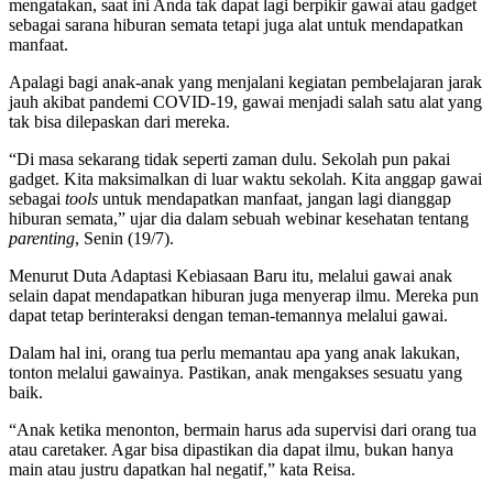
mengatakan, saat ini Anda tak dapat lagi berpikir gawai atau gadget
sebagai sarana hiburan semata tetapi juga alat untuk mendapatkan
manfaat.
Apalagi bagi anak-anak yang menjalani kegiatan pembelajaran jarak
jauh akibat pandemi COVID-19, gawai menjadi salah satu alat yang
tak bisa dilepaskan dari mereka.
“Di masa sekarang tidak seperti zaman dulu. Sekolah pun pakai
gadget. Kita maksimalkan di luar waktu sekolah. Kita anggap gawai
sebagai
tools
untuk mendapatkan manfaat, jangan lagi dianggap
hiburan semata,” ujar dia dalam sebuah webinar kesehatan tentang
parenting
, Senin (19/7).
Menurut Duta Adaptasi Kebiasaan Baru itu, melalui gawai anak
selain dapat mendapatkan hiburan juga menyerap ilmu. Mereka pun
dapat tetap berinteraksi dengan teman-temannya melalui gawai.
Dalam hal ini, orang tua perlu memantau apa yang anak lakukan,
tonton melalui gawainya. Pastikan, anak mengakses sesuatu yang
baik.
“Anak ketika menonton, bermain harus ada supervisi dari orang tua
atau caretaker. Agar bisa dipastikan dia dapat ilmu, bukan hanya
main atau justru dapatkan hal negatif,” kata Reisa.