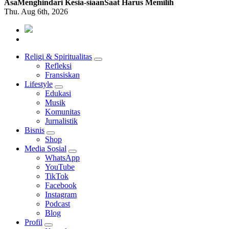
Asa
Menghindari Kesia-siaan
Saat Harus Memilih
Thu. Aug 6th, 2026
Mendengar dengan Cinta
HATI YANG BERTELINGA
Religi & Spiritualitas
Refleksi
Fransiskan
Lifestyle
Edukasi
Musik
Komunitas
Jurnalistik
Bisnis
Shop
Media Sosial
WhatsApp
YouTube
TikTok
Facebook
Instagram
Podcast
Blog
Profil