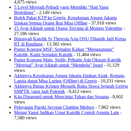
4,675 views
5 Level Menjadi Pribadi yang Memiliki “Hati Yang
Bertelinga”
- 2,149 views
Boleh Pakai KTP ke Gereja, Keuskupan Agung Jakarta
Izinkan Semua Orang Ikut Misa Offline
- 37,918 views
15 Ayat Alkitab untuk Orang Tercinta di Momen Valentine
-
27,186 views
Biarawati Katolik Sr Theresia Asia OSU Dilantik Jadi Ketua
RT di Bandung
- 13,382 views
Pastor Kopong MSF: Semakin Kalian “Mengganggu”
Katolik, Kami Semakin Katolik
- 11,484 views
Pastor Kopong Malu, Sedih, Prihatin Ada Oknum Katolik
“Menjual” Ayat Alkitab untuk “Membela” Israel
- 11,129
views
Akhirnya Keuskupan Agung Jakarta Izinkan Anak, Remaja,
Lansia dapat Misa Luring (Offline) di Gereja
- 10,231 views
Akhirnya Bimas Kristen Menarik Buku Siswa Sejarah Gereja
SMPTK yang Jadi Polemik
- 9,412 views
Kita Dipanggil untuk Mencintai Tuhan dan Sesama
- 8,602
views
Pelayanan Paroki Secepat Chatting Medsos
- 7,862 views
Menag Yaqut Jadikan Umat Katolik Contoh Agama Lain
-
7,580 views