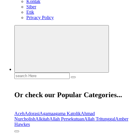
Kontak
Siber
Etik
Privacy Policy
Search
for:
Or check our Popular Categories...
Aceh
Adorasi
Agama
agama Katolik
Ahmad
Nurcholish
Alkitab
Allah Persekutuan
Allah Tritunggal
Amber
Hawkes