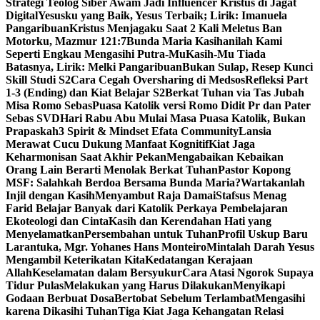
Strategi Teolog Siber Awam Jadi Influencer Kristus di Jagat
Digital
Yesusku yang Baik, Yesus Terbaik; Lirik: Imanuela
Pangaribuan
Kristus Menjagaku Saat 2 Kali Meletus Ban
Motorku, Mazmur 121:7
Bunda Maria Kasihanilah Kami
Seperti Engkau Mengasihi Putra-Mu
Kasih-Mu Tiada
Batasnya, Lirik: Melki Pangaribuan
Bukan Sulap, Resep Kunci
Skill Studi S2
Cara Cegah Oversharing di Medsos
Refleksi Part
1-3 (Ending) dan Kiat Belajar S2
Berkat Tuhan via Tas Jubah
Misa Romo Sebas
Puasa Katolik versi Romo Didit Pr dan Pater
Sebas SVD
Hari Rabu Abu Mulai Masa Puasa Katolik, Bukan
Prapaskah
3 Spirit & Mindset Efata Community
Lansia
Merawat Cucu Dukung Manfaat Kognitif
Kiat Jaga
Keharmonisan Saat Akhir Pekan
Mengabaikan Kebaikan
Orang Lain Berarti Menolak Berkat Tuhan
Pastor Kopong
MSF: Salahkah Berdoa Bersama Bunda Maria?
Wartakanlah
Injil dengan Kasih
Menyambut Raja Damai
Stafsus Menag
Farid Belajar Banyak dari Katolik Perkaya Pembelajaran
Ekoteologi dan Cinta
Kasih dan Kerendahan Hati yang
Menyelamatkan
Persembahan untuk Tuhan
Profil Uskup Baru
Larantuka, Mgr. Yohanes Hans Monteiro
Mintalah Darah Yesus
Mengambil Keterikatan Kita
Kedatangan Kerajaan
Allah
Keselamatan dalam Bersyukur
Cara Atasi Ngorok Supaya
Tidur Pulas
Melakukan yang Harus Dilakukan
Menyikapi
Godaan Berbuat Dosa
Bertobat Sebelum Terlambat
Mengasihi
karena Dikasihi Tuhan
Tiga Kiat Jaga Kehangatan Relasi