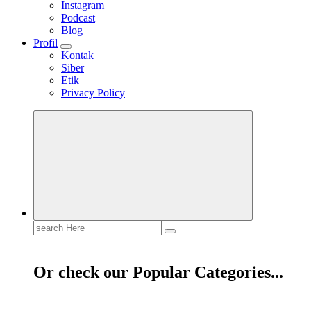
Instagram
Podcast
Blog
Profil
Kontak
Siber
Etik
Privacy Policy
Mendengar dengan Cinta
HATI YANG BERTELINGA
Search
for:
Or check our Popular Categories...