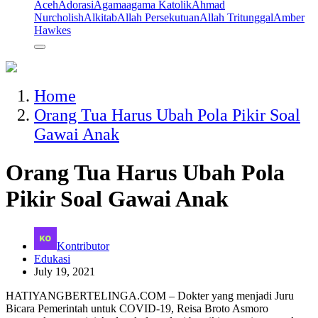
Aceh
Adorasi
Agama
agama Katolik
Ahmad
Nurcholish
Alkitab
Allah Persekutuan
Allah Tritunggal
Amber
Hawkes
Home
Orang Tua Harus Ubah Pola Pikir Soal
Gawai Anak
Orang Tua Harus Ubah Pola
Pikir Soal Gawai Anak
Kontributor
Edukasi
July 19, 2021
HATIYANGBERTELINGA.COM – Dokter yang menjadi Juru
Bicara Pemerintah untuk COVID-19, Reisa Broto Asmoro