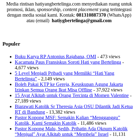
Media rintisan hatiyangbertelinga.com menyediakan ruang untuk
promosi, iklan,
sponsorship
,
content placement
yang terintegrasi
dengan media sosial kami.
Kontak:
081310887370
(WhatsApp)
atau (email)
hatiygbertelinga@gmail.com
Populer
Buku Karya RP Antonius Rajabana, OMI
- 473 views
Kacamata Paus Fransiskus Soroti Hati yang Bertelinga
-
4,677 views
5 Level Menjadi Pribadi yang Memiliki “Hati Yang
Bertelinga”
- 2,149 views
Boleh Pakai KTP ke Gereja, Keuskupan Agung Jakarta
Izinkan Semua Orang Ikut Misa Offline
- 37,922 views
15 Ayat Alkitab untuk Orang Tercinta di Momen Valentine
-
27,189 views
Biarawati Katolik Sr Theresia Asia OSU Dilantik Jadi Ketua
RT di Bandung
- 13,382 views
Pastor Kopong MSF: Semakin Kalian “Mengganggu”
Katolik, Kami Semakin Katolik
- 11,486 views
Pastor Kopong Malu, Sedih, Prihatin Ada Oknum Katolik
“Menjual” Ayat Alkitab untuk “Membela” Israel
- 11,131