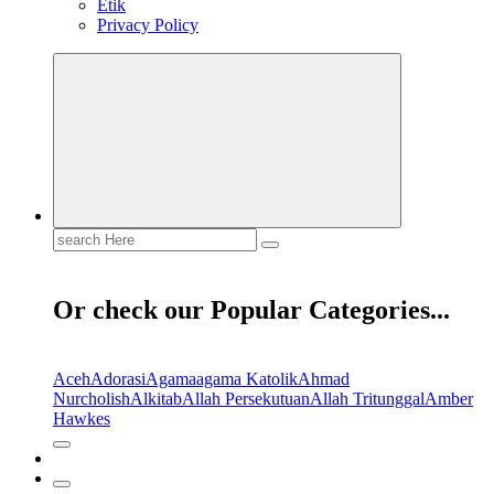
Etik
Privacy Policy
Search
for:
Or check our Popular Categories...
Aceh
Adorasi
Agama
agama Katolik
Ahmad
Nurcholish
Alkitab
Allah Persekutuan
Allah Tritunggal
Amber
Hawkes