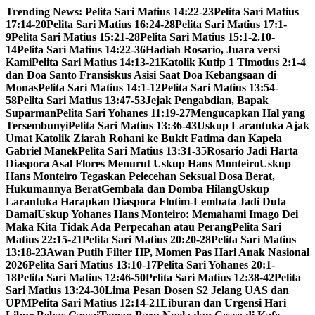
Skip
Trending News:
Pelita Sari Matius 14:22-23
Pelita Sari Matius
to
17:14-20
Pelita Sari Matius 16:24-28
Pelita Sari Matius 17:1-
content
9
Pelita Sari Matius 15:21-28
Pelita Sari Matius 15:1-2.10-
14
Pelita Sari Matius 14:22-36
Hadiah Rosario, Juara versi
Kami
Pelita Sari Matius 14:13-21
Katolik Kutip 1 Timotius 2:1-4
dan Doa Santo Fransiskus Asisi Saat Doa Kebangsaan di
Monas
Pelita Sari Matius 14:1-12
Pelita Sari Matius 13:54-
58
Pelita Sari Matius 13:47-53
Jejak Pengabdian, Bapak
Suparman
Pelita Sari Yohanes 11:19-27
Mengucapkan Hal yang
Tersembunyi
Pelita Sari Matius 13:36-43
Uskup Larantuka Ajak
Umat Katolik Ziarah Rohani ke Bukit Fatima dan Kapela
Gabriel Manek
Pelita Sari Matius 13:31-35
Rosario Jadi Harta
Diaspora Asal Flores Menurut Uskup Hans Monteiro
Uskup
Hans Monteiro Tegaskan Pelecehan Seksual Dosa Berat,
Hukumannya Berat
Gembala dan Domba Hilang
Uskup
Larantuka Harapkan Diaspora Flotim-Lembata Jadi Duta
Damai
Uskup Yohanes Hans Monteiro: Memahami Imago Dei
Maka Kita Tidak Ada Perpecahan atau Perang
Pelita Sari
Matius 22:15-21
Pelita Sari Matius 20:20-28
Pelita Sari Matius
13:18-23
Awan Putih Filter HP, Momen Pas Hari Anak Nasional
2026
Pelita Sari Matius 13:10-17
Pelita Sari Yohanes 20:1-
18
Pelita Sari Matius 12:46-50
Pelita Sari Matius 12:38-42
Pelita
Sari Matius 13:24-30
Lima Pesan Dosen S2 Jelang UAS dan
UPM
Pelita Sari Matius 12:14-21
Liburan dan Urgensi Hari