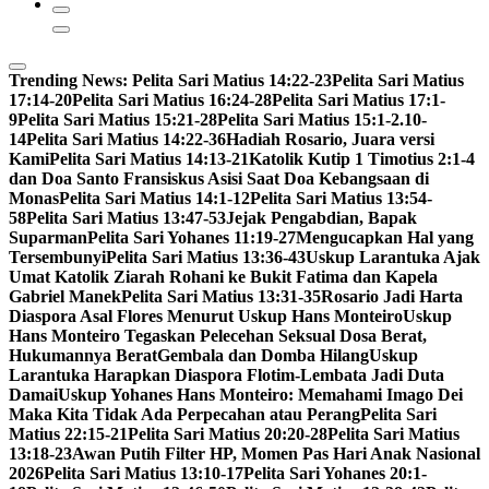
Trending News:
Pelita Sari Matius 14:22-23
Pelita Sari Matius
17:14-20
Pelita Sari Matius 16:24-28
Pelita Sari Matius 17:1-
9
Pelita Sari Matius 15:21-28
Pelita Sari Matius 15:1-2.10-
14
Pelita Sari Matius 14:22-36
Hadiah Rosario, Juara versi
Kami
Pelita Sari Matius 14:13-21
Katolik Kutip 1 Timotius 2:1-4
dan Doa Santo Fransiskus Asisi Saat Doa Kebangsaan di
Monas
Pelita Sari Matius 14:1-12
Pelita Sari Matius 13:54-
58
Pelita Sari Matius 13:47-53
Jejak Pengabdian, Bapak
Suparman
Pelita Sari Yohanes 11:19-27
Mengucapkan Hal yang
Tersembunyi
Pelita Sari Matius 13:36-43
Uskup Larantuka Ajak
Umat Katolik Ziarah Rohani ke Bukit Fatima dan Kapela
Gabriel Manek
Pelita Sari Matius 13:31-35
Rosario Jadi Harta
Diaspora Asal Flores Menurut Uskup Hans Monteiro
Uskup
Hans Monteiro Tegaskan Pelecehan Seksual Dosa Berat,
Hukumannya Berat
Gembala dan Domba Hilang
Uskup
Larantuka Harapkan Diaspora Flotim-Lembata Jadi Duta
Damai
Uskup Yohanes Hans Monteiro: Memahami Imago Dei
Maka Kita Tidak Ada Perpecahan atau Perang
Pelita Sari
Matius 22:15-21
Pelita Sari Matius 20:20-28
Pelita Sari Matius
13:18-23
Awan Putih Filter HP, Momen Pas Hari Anak Nasional
2026
Pelita Sari Matius 13:10-17
Pelita Sari Yohanes 20:1-