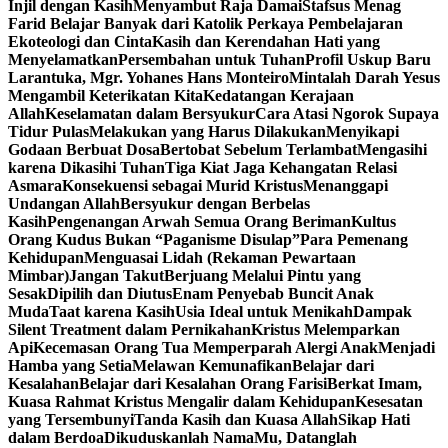
Injil dengan Kasih
Menyambut Raja Damai
Stafsus Menag
Farid Belajar Banyak dari Katolik Perkaya Pembelajaran
Ekoteologi dan Cinta
Kasih dan Kerendahan Hati yang
Menyelamatkan
Persembahan untuk Tuhan
Profil Uskup Baru
Larantuka, Mgr. Yohanes Hans Monteiro
Mintalah Darah Yesus
Mengambil Keterikatan Kita
Kedatangan Kerajaan
Allah
Keselamatan dalam Bersyukur
Cara Atasi Ngorok Supaya
Tidur Pulas
Melakukan yang Harus Dilakukan
Menyikapi
Godaan Berbuat Dosa
Bertobat Sebelum Terlambat
Mengasihi
karena Dikasihi Tuhan
Tiga Kiat Jaga Kehangatan Relasi
Asmara
Konsekuensi sebagai Murid Kristus
Menanggapi
Undangan Allah
Bersyukur dengan Berbelas
Kasih
Pengenangan Arwah Semua Orang Beriman
Kultus
Orang Kudus Bukan “Paganisme Disulap”
Para Pemenang
Kehidupan
Menguasai Lidah (Rekaman Pewartaan
Mimbar)
Jangan Takut
Berjuang Melalui Pintu yang
Sesak
Dipilih dan Diutus
Enam Penyebab Buncit Anak
Muda
Taat karena Kasih
Usia Ideal untuk Menikah
Dampak
Silent Treatment dalam Pernikahan
Kristus Melemparkan
Api
Kecemasan Orang Tua Memperparah Alergi Anak
Menjadi
Hamba yang Setia
Melawan Kemunafikan
Belajar dari
Kesalahan
Belajar dari Kesalahan Orang Farisi
Berkat Imam,
Kuasa Rahmat Kristus Mengalir dalam Kehidupan
Kesesatan
yang Tersembunyi
Tanda Kasih dan Kuasa Allah
Sikap Hati
dalam Berdoa
Dikuduskanlah NamaMu, Datanglah