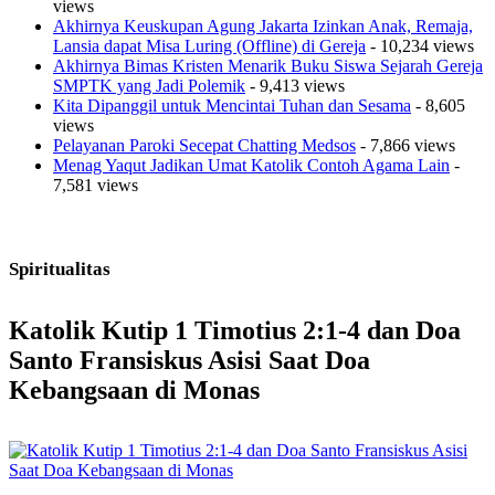
views
Akhirnya Keuskupan Agung Jakarta Izinkan Anak, Remaja,
Lansia dapat Misa Luring (Offline) di Gereja
- 10,234 views
Akhirnya Bimas Kristen Menarik Buku Siswa Sejarah Gereja
SMPTK yang Jadi Polemik
- 9,413 views
Kita Dipanggil untuk Mencintai Tuhan dan Sesama
- 8,605
views
Pelayanan Paroki Secepat Chatting Medsos
- 7,866 views
Menag Yaqut Jadikan Umat Katolik Contoh Agama Lain
-
7,581 views
Spiritualitas
Katolik Kutip 1 Timotius 2:1-4 dan Doa
Santo Fransiskus Asisi Saat Doa
Kebangsaan di Monas