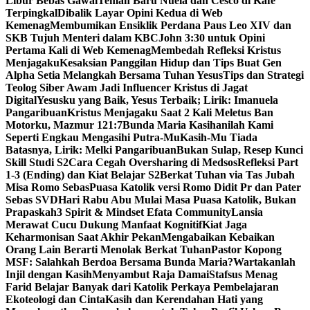
Libur Bebas Gawai
Teman Baru Nuela dan Cesco di Kafe
Terpingkal
Dibalik Layar Opini Kedua di Web
Kemenag
Membumikan Ensiklik Perdana Paus Leo XIV dan
SKB Tujuh Menteri dalam KBC
John 3:30 untuk Opini
Pertama Kali di Web Kemenag
Membedah Refleksi Kristus
Menjagaku
Kesaksian Panggilan Hidup dan Tips Buat Gen
Alpha Setia Melangkah Bersama Tuhan Yesus
Tips dan Strategi
Teolog Siber Awam Jadi Influencer Kristus di Jagat
Digital
Yesusku yang Baik, Yesus Terbaik; Lirik: Imanuela
Pangaribuan
Kristus Menjagaku Saat 2 Kali Meletus Ban
Motorku, Mazmur 121:7
Bunda Maria Kasihanilah Kami
Seperti Engkau Mengasihi Putra-Mu
Kasih-Mu Tiada
Batasnya, Lirik: Melki Pangaribuan
Bukan Sulap, Resep Kunci
Skill Studi S2
Cara Cegah Oversharing di Medsos
Refleksi Part
1-3 (Ending) dan Kiat Belajar S2
Berkat Tuhan via Tas Jubah
Misa Romo Sebas
Puasa Katolik versi Romo Didit Pr dan Pater
Sebas SVD
Hari Rabu Abu Mulai Masa Puasa Katolik, Bukan
Prapaskah
3 Spirit & Mindset Efata Community
Lansia
Merawat Cucu Dukung Manfaat Kognitif
Kiat Jaga
Keharmonisan Saat Akhir Pekan
Mengabaikan Kebaikan
Orang Lain Berarti Menolak Berkat Tuhan
Pastor Kopong
MSF: Salahkah Berdoa Bersama Bunda Maria?
Wartakanlah
Injil dengan Kasih
Menyambut Raja Damai
Stafsus Menag
Farid Belajar Banyak dari Katolik Perkaya Pembelajaran
Ekoteologi dan Cinta
Kasih dan Kerendahan Hati yang