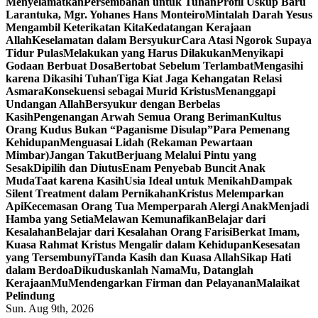
Menyelamatkan
Persembahan untuk Tuhan
Profil Uskup Baru
Larantuka, Mgr. Yohanes Hans Monteiro
Mintalah Darah Yesus
Mengambil Keterikatan Kita
Kedatangan Kerajaan
Allah
Keselamatan dalam Bersyukur
Cara Atasi Ngorok Supaya
Tidur Pulas
Melakukan yang Harus Dilakukan
Menyikapi
Godaan Berbuat Dosa
Bertobat Sebelum Terlambat
Mengasihi
karena Dikasihi Tuhan
Tiga Kiat Jaga Kehangatan Relasi
Asmara
Konsekuensi sebagai Murid Kristus
Menanggapi
Undangan Allah
Bersyukur dengan Berbelas
Kasih
Pengenangan Arwah Semua Orang Beriman
Kultus
Orang Kudus Bukan “Paganisme Disulap”
Para Pemenang
Kehidupan
Menguasai Lidah (Rekaman Pewartaan
Mimbar)
Jangan Takut
Berjuang Melalui Pintu yang
Sesak
Dipilih dan Diutus
Enam Penyebab Buncit Anak
Muda
Taat karena Kasih
Usia Ideal untuk Menikah
Dampak
Silent Treatment dalam Pernikahan
Kristus Melemparkan
Api
Kecemasan Orang Tua Memperparah Alergi Anak
Menjadi
Hamba yang Setia
Melawan Kemunafikan
Belajar dari
Kesalahan
Belajar dari Kesalahan Orang Farisi
Berkat Imam,
Kuasa Rahmat Kristus Mengalir dalam Kehidupan
Kesesatan
yang Tersembunyi
Tanda Kasih dan Kuasa Allah
Sikap Hati
dalam Berdoa
Dikuduskanlah NamaMu, Datanglah
KerajaanMu
Mendengarkan Firman dan Pelayanan
Malaikat
Pelindung
Sun. Aug 9th, 2026