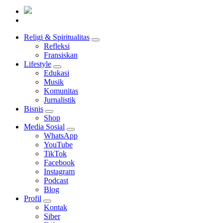
Mendengar dengan Cinta
HATI YANG BERTELINGA
Religi & Spiritualitas
Refleksi
Fransiskan
Lifestyle
Edukasi
Musik
Komunitas
Jurnalistik
Bisnis
Shop
Media Sosial
WhatsApp
YouTube
TikTok
Facebook
Instagram
Podcast
Blog
Profil
Kontak
Siber