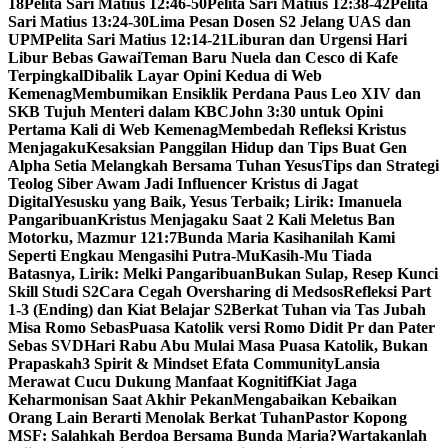
18
Pelita Sari Matius 12:46-50
Pelita Sari Matius 12:38-42
Pelita
Sari Matius 13:24-30
Lima Pesan Dosen S2 Jelang UAS dan
UPM
Pelita Sari Matius 12:14-21
Liburan dan Urgensi Hari
Libur Bebas Gawai
Teman Baru Nuela dan Cesco di Kafe
Terpingkal
Dibalik Layar Opini Kedua di Web
Kemenag
Membumikan Ensiklik Perdana Paus Leo XIV dan
SKB Tujuh Menteri dalam KBC
John 3:30 untuk Opini
Pertama Kali di Web Kemenag
Membedah Refleksi Kristus
Menjagaku
Kesaksian Panggilan Hidup dan Tips Buat Gen
Alpha Setia Melangkah Bersama Tuhan Yesus
Tips dan Strategi
Teolog Siber Awam Jadi Influencer Kristus di Jagat
Digital
Yesusku yang Baik, Yesus Terbaik; Lirik: Imanuela
Pangaribuan
Kristus Menjagaku Saat 2 Kali Meletus Ban
Motorku, Mazmur 121:7
Bunda Maria Kasihanilah Kami
Seperti Engkau Mengasihi Putra-Mu
Kasih-Mu Tiada
Batasnya, Lirik: Melki Pangaribuan
Bukan Sulap, Resep Kunci
Skill Studi S2
Cara Cegah Oversharing di Medsos
Refleksi Part
1-3 (Ending) dan Kiat Belajar S2
Berkat Tuhan via Tas Jubah
Misa Romo Sebas
Puasa Katolik versi Romo Didit Pr dan Pater
Sebas SVD
Hari Rabu Abu Mulai Masa Puasa Katolik, Bukan
Prapaskah
3 Spirit & Mindset Efata Community
Lansia
Merawat Cucu Dukung Manfaat Kognitif
Kiat Jaga
Keharmonisan Saat Akhir Pekan
Mengabaikan Kebaikan
Orang Lain Berarti Menolak Berkat Tuhan
Pastor Kopong
MSF: Salahkah Berdoa Bersama Bunda Maria?
Wartakanlah