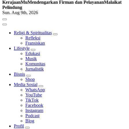
KerajaanMu
Mendengarkan Firman dan Pelayanan
Malaikat
Pelindung
Sun. Aug 9th, 2026
Religi & Spiritualitas
Refleksi
Fransiskan
Lifestyle
Edukasi
Musik
Komunitas
Jurnalistik
Bisnis
Shop
Media Sosial
WhatsApp
YouTube
TikTok
Facebook
Instagram
Podcast
Blog
Profil