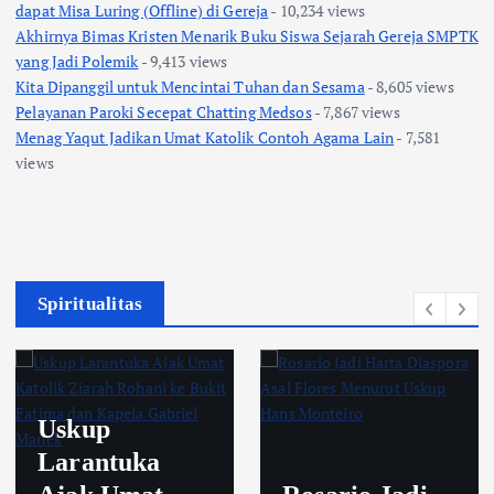
dapat Misa Luring (Offline) di Gereja
- 10,234 views
Akhirnya Bimas Kristen Menarik Buku Siswa Sejarah Gereja SMPTK
yang Jadi Polemik
- 9,413 views
Kita Dipanggil untuk Mencintai Tuhan dan Sesama
- 8,605 views
Pelayanan Paroki Secepat Chatting Medsos
- 7,867 views
Menag Yaqut Jadikan Umat Katolik Contoh Agama Lain
- 7,581
views
Spiritualitas
Uskup
Larantuka