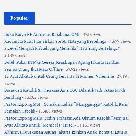
Populer
Buku Karya RP Antonius Rajabana, OMI
- 473 views
Kacamata Paus Fransiskus Soroti Hati yang Bertelinga
- 4,677 views
5 Level Menjadi Pribadi yang Memiliki “Hati Yang Bertelinga”
-
2,149 views
Boleh Pakai KTP ke Gereja, Keuskupan Agung Jakarta Izinkan
Semua Orang Ikut Misa Offline
- 37,922 views
15 Ayat Alkitab untuk Orang Tercinta di Momen Valentine
- 27,194
views
Biarawati Katolik Sr Theresia Asia OSU Dilantik Jadi Ketua RT di
Bandung
- 13,382 views
Pastor Kopong MSF: Semakin Kalian “Mengganggu” Katolik, Kami
Semakin Katolik
- 11,486 views
Pastor Kopong Malu, Sedih, Prihatin Ada Oknum Katolik “Menjual”
Ayat Alkitab untuk “Membela” Israel
- 11,131 views
Akhirnya Keuskupan Agung Jakarta Izinkan Anak, Remaja, Lansia