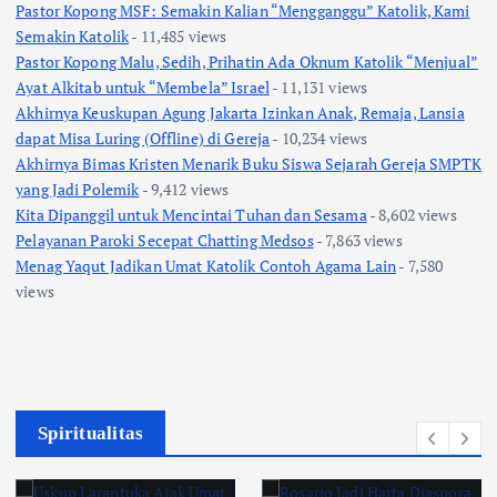
Pastor Kopong MSF: Semakin Kalian “Mengganggu” Katolik, Kami
Semakin Katolik
- 11,485 views
Pastor Kopong Malu, Sedih, Prihatin Ada Oknum Katolik “Menjual”
Ayat Alkitab untuk “Membela” Israel
- 11,131 views
Akhirnya Keuskupan Agung Jakarta Izinkan Anak, Remaja, Lansia
dapat Misa Luring (Offline) di Gereja
- 10,234 views
Akhirnya Bimas Kristen Menarik Buku Siswa Sejarah Gereja SMPTK
yang Jadi Polemik
- 9,412 views
Kita Dipanggil untuk Mencintai Tuhan dan Sesama
- 8,602 views
Pelayanan Paroki Secepat Chatting Medsos
- 7,863 views
Menag Yaqut Jadikan Umat Katolik Contoh Agama Lain
- 7,580
views
Spiritualitas