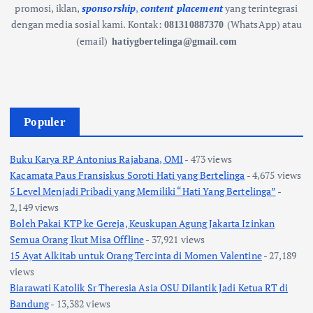
promosi, iklan,
sponsorship
,
content placement
yang terintegrasi
dengan media sosial kami.
Kontak:
(WhatsApp) atau
081310887370
(email)
hatiygbertelinga@gmail.com
Populer
Buku Karya RP Antonius Rajabana, OMI
- 473 views
Kacamata Paus Fransiskus Soroti Hati yang Bertelinga
- 4,675 views
5 Level Menjadi Pribadi yang Memiliki “Hati Yang Bertelinga”
-
2,149 views
Boleh Pakai KTP ke Gereja, Keuskupan Agung Jakarta Izinkan
Semua Orang Ikut Misa Offline
- 37,921 views
15 Ayat Alkitab untuk Orang Tercinta di Momen Valentine
- 27,189
views
Biarawati Katolik Sr Theresia Asia OSU Dilantik Jadi Ketua RT di
Bandung
- 13,382 views