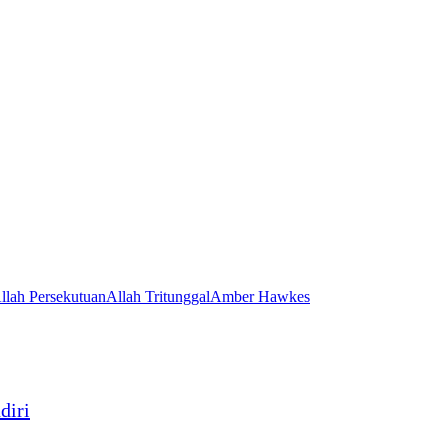
llah Persekutuan
Allah Tritunggal
Amber Hawkes
diri