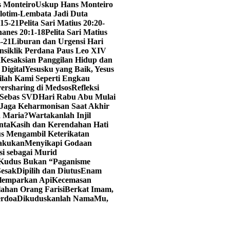
s Monteiro
Uskup Hans Monteiro
lotim-Lembata Jadi Duta
:15-21
Pelita Sari Matius 20:20-
hanes 20:1-18
Pelita Sari Matius
4-21
Liburan dan Urgensi Hari
iklik Perdana Paus Leo XIV
u
Kesaksian Panggilan Hidup dan
 Digital
Yesusku yang Baik, Yesus
lah Kami Seperti Engkau
ersharing di Medsos
Refleksi
r Sebas SVD
Hari Rabu Abu Mulai
 Jaga Keharmonisan Saat Akhir
 Maria?
Wartakanlah Injil
nta
Kasih dan Kerendahan Hati
us Mengambil Keterikatan
lakukan
Menyikapi Godaan
i sebagai Murid
 Kudus Bukan “Paganisme
Sesak
Dipilih dan Diutus
Enam
elemparkan Api
Kecemasan
lahan Orang Farisi
Berkat Imam,
erdoa
Dikuduskanlah NamaMu,