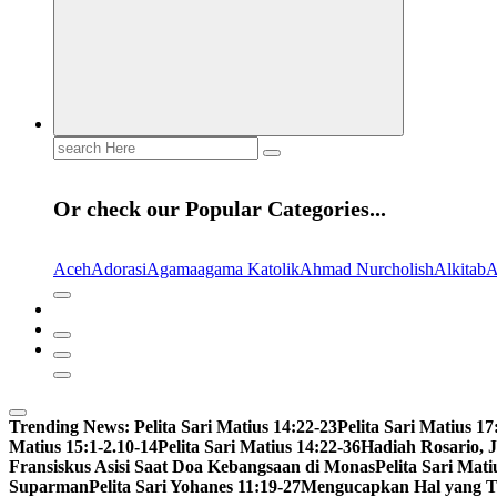
Search
for:
Or check our Popular Categories...
Aceh
Adorasi
Agama
agama Katolik
Ahmad Nurcholish
Alkitab
A
Trending News:
Pelita Sari Matius 14:22-23
Pelita Sari Matius 17
Matius 15:1-2.10-14
Pelita Sari Matius 14:22-36
Hadiah Rosario, 
Fransiskus Asisi Saat Doa Kebangsaan di Monas
Pelita Sari Mati
Suparman
Pelita Sari Yohanes 11:19-27
Mengucapkan Hal yang T