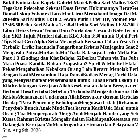
Bukit Fatima dan Kapela Gabriel Manek
Pelita Sari Matius 13:3
Tegaskan Pelecehan Seksual Dosa Berat, Hukumannya Berat
Ge
Damai
Uskup Yohanes Hans Monteiro: Memahami Imago Dei Mak
28
Pelita Sari Matius 13:18-23
Awan Putih Filter HP, Momen Pas 
12:46-50
Pelita Sari Matius 12:38-42
Pelita Sari Matius 13:24-30
Li
Libur Bebas Gawai
Teman Baru Nuela dan Cesco di Kafe Terpin
dan SKB Tujuh Menteri dalam KBC
John 3:30 untuk Opini Per
Tips Buat Gen Alpha Setia Melangkah Bersama Tuhan Yesus
Tip
Terbaik; Lirik: Imanuela Pangaribuan
Kristus Menjagaku Saat 
Mengasihi Putra-Mu
Kasih-Mu Tiada Batasnya, Lirik: Melki Pa
Part 1-3 (Ending) dan Kiat Belajar S2
Berkat Tuhan via Tas Jub
Masa Puasa Katolik, Bukan Prapaskah
3 Spirit & Mindset Efat
Pekan
Mengabaikan Kebaikan Orang Lain Berarti Menolak Ber
dengan Kasih
Menyambut Raja Damai
Stafsus Menag Farid Bela
yang Menyelamatkan
Persembahan untuk Tuhan
Profil Uskup B
Kita
Kedatangan Kerajaan Allah
Keselamatan dalam Bersyukur
C
Berbuat Dosa
Bertobat Sebelum Terlambat
Mengasihi karena Di
Kristus
Menanggapi Undangan Allah
Bersyukur dengan Berbelas
Disulap”
Para Pemenang Kehidupan
Menguasai Lidah (Rekama
Penyebab Buncit Anak Muda
Taat karena Kasih
Usia Ideal untu
Orang Tua Memperparah Alergi Anak
Menjadi Hamba yang Set
Kuasa Rahmat Kristus Mengalir dalam Kehidupan
Kesesatan ya
Datanglah KerajaanMu
Mendengarkan Firman dan Pelayanan
M
Sun. Aug 9th, 2026