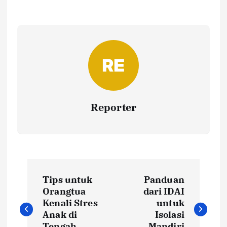
Reporter
P
Tips untuk
Panduan
o
Orangtua
dari IDAI
Kenali Stres
untuk
s
Anak di
Isolasi
Tengah
Mandiri