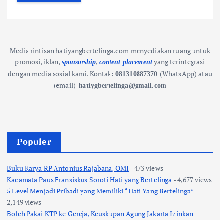
Media rintisan hatiyangbertelinga.com menyediakan ruang untuk
promosi, iklan,
,
yang terintegrasi
sponsorship
content placement
dengan media sosial kami.
Kontak:
(WhatsApp) atau
081310887370
(email)
hatiygbertelinga@gmail.com
Populer
Buku Karya RP Antonius Rajabana, OMI
- 473 views
Kacamata Paus Fransiskus Soroti Hati yang Bertelinga
- 4,677 views
5 Level Menjadi Pribadi yang Memiliki “Hati Yang Bertelinga”
-
2,149 views
Boleh Pakai KTP ke Gereja, Keuskupan Agung Jakarta Izinkan