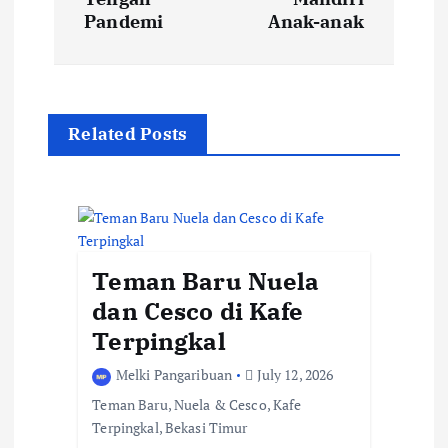
t
Pandemi
Anak-anak
n
a
v
Related Posts
i
g
a
t
Teman Baru Nuela
dan Cesco di Kafe
i
Terpingkal
o
Melki Pangaribuan
July 12, 2026
n
Teman Baru, Nuela & Cesco, Kafe
Terpingkal, Bekasi Timur