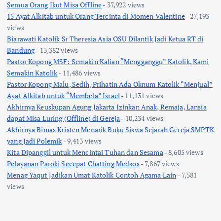
Semua Orang Ikut Misa Offline
- 37,922 views
15 Ayat Alkitab untuk Orang Tercinta di Momen Valentine
- 27,193
views
Biarawati Katolik Sr Theresia Asia OSU Dilantik Jadi Ketua RT di
Bandung
- 13,382 views
Pastor Kopong MSF: Semakin Kalian “Mengganggu” Katolik, Kami
Semakin Katolik
- 11,486 views
Pastor Kopong Malu, Sedih, Prihatin Ada Oknum Katolik “Menjual”
Ayat Alkitab untuk “Membela” Israel
- 11,131 views
Akhirnya Keuskupan Agung Jakarta Izinkan Anak, Remaja, Lansia
dapat Misa Luring (Offline) di Gereja
- 10,234 views
Akhirnya Bimas Kristen Menarik Buku Siswa Sejarah Gereja SMPTK
yang Jadi Polemik
- 9,413 views
Kita Dipanggil untuk Mencintai Tuhan dan Sesama
- 8,605 views
Pelayanan Paroki Secepat Chatting Medsos
- 7,867 views
Menag Yaqut Jadikan Umat Katolik Contoh Agama Lain
- 7,581
views