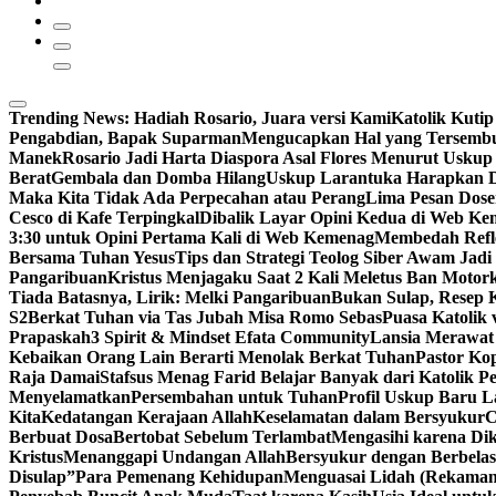
Trending News:
Hadiah Rosario, Juara versi Kami
Katolik Kutip
Pengabdian, Bapak Suparman
Mengucapkan Hal yang Tersemb
Manek
Rosario Jadi Harta Diaspora Asal Flores Menurut Uskup
Berat
Gembala dan Domba Hilang
Uskup Larantuka Harapkan D
Maka Kita Tidak Ada Perpecahan atau Perang
Lima Pesan Dos
Cesco di Kafe Terpingkal
Dibalik Layar Opini Kedua di Web K
3:30 untuk Opini Pertama Kali di Web Kemenag
Membedah Refle
Bersama Tuhan Yesus
Tips dan Strategi Teolog Siber Awam Jadi I
Pangaribuan
Kristus Menjagaku Saat 2 Kali Meletus Ban Moto
Tiada Batasnya, Lirik: Melki Pangaribuan
Bukan Sulap, Resep K
S2
Berkat Tuhan via Tas Jubah Misa Romo Sebas
Puasa Katolik 
Prapaskah
3 Spirit & Mindset Efata Community
Lansia Merawat
Kebaikan Orang Lain Berarti Menolak Berkat Tuhan
Pastor Ko
Raja Damai
Stafsus Menag Farid Belajar Banyak dari Katolik P
Menyelamatkan
Persembahan untuk Tuhan
Profil Uskup Baru L
Kita
Kedatangan Kerajaan Allah
Keselamatan dalam Bersyukur
C
Berbuat Dosa
Bertobat Sebelum Terlambat
Mengasihi karena Di
Kristus
Menanggapi Undangan Allah
Bersyukur dengan Berbelas
Disulap”
Para Pemenang Kehidupan
Menguasai Lidah (Rekama