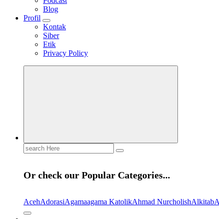
Podcast
Blog
Profil
Kontak
Siber
Etik
Privacy Policy
Search
for:
Or check our Popular Categories...
Aceh
Adorasi
Agama
agama Katolik
Ahmad Nurcholish
Alkitab
A