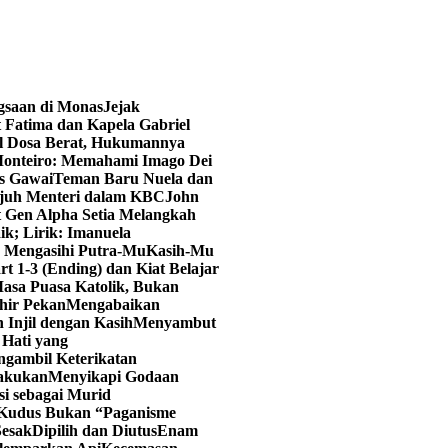
ngsaan di Monas
Jejak
 Fatima dan Kapela Gabriel
al Dosa Berat, Hukumannya
onteiro: Memahami Imago Dei
as Gawai
Teman Baru Nuela dan
juh Menteri dalam KBC
John
t Gen Alpha Setia Melangkah
ik; Lirik: Imanuela
u Mengasihi Putra-Mu
Kasih-Mu
art 1-3 (Ending) dan Kiat Belajar
asa Puasa Katolik, Bukan
hir Pekan
Mengabaikan
 Injil dengan Kasih
Menyambut
Hati yang
ngambil Keterikatan
lakukan
Menyikapi Godaan
i sebagai Murid
 Kudus Bukan “Paganisme
Sesak
Dipilih dan Diutus
Enam