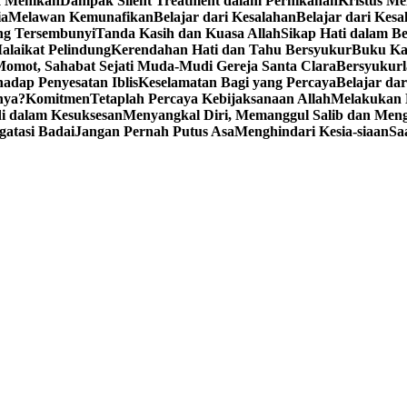
k Menikah
Dampak Silent Treatment dalam Pernikahan
Kristus M
ia
Melawan Kemunafikan
Belajar dari Kesalahan
Belajar dari Kesa
ng Tersembunyi
Tanda Kasih dan Kuasa Allah
Sikap Hati dalam B
alaikat Pelindung
Kerendahan Hati dan Tahu Bersyukur
Buku Ka
omot, Sahabat Sejati Muda-Mudi Gereja Santa Clara
Bersyukurl
adap Penyesatan Iblis
Keselamatan Bagi yang Percaya
Belajar da
nya?
Komitmen
Tetaplah Percaya Kebijaksanaan Allah
Melakukan 
i dalam Kesuksesan
Menyangkal Diri, Memanggul Salib dan Mengi
gatasi Badai
Jangan Pernah Putus Asa
Menghindari Kesia-siaan
Sa