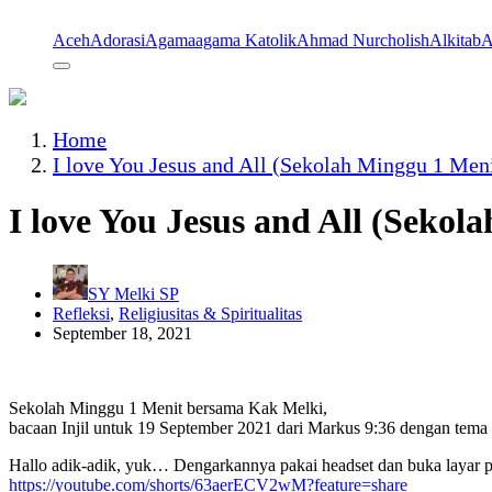
Aceh
Adorasi
Agama
agama Katolik
Ahmad Nurcholish
Alkitab
A
Home
I love You Jesus and All (Sekolah Minggu 1 Meni
I love You Jesus and All (Sekol
SY Melki SP
Refleksi
,
Religiusitas & Spiritualitas
September 18, 2021
Sekolah Minggu 1 Menit bersama Kak Melki,
bacaan Injil untuk 19 September 2021 dari Markus 9:36 dengan tema 
Hallo adik-adik, yuk… Dengarkannya pakai headset dan buka layar p
https://youtube.com/shorts/63aerECV2wM?feature=share