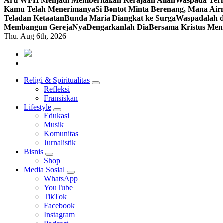
Arti WFH Menjadi Memberitakan Kerajaan Allah
Waspada Terh
Kamu Telah Menerimanya
Si Bontot Minta Berenang, Mana Air
Teladan Ketaatan
Bunda Maria Diangkat ke Surga
Waspadalah d
Membangun GerejaNya
Dengarkanlah Dia
Bersama Kristus Men
Thu. Aug 6th, 2026
Mendengar dengan Cinta
HATI YANG BERTELINGA
Religi & Spiritualitas
Refleksi
Fransiskan
Lifestyle
Edukasi
Musik
Komunitas
Jurnalistik
Bisnis
Shop
Media Sosial
WhatsApp
YouTube
TikTok
Facebook
Instagram