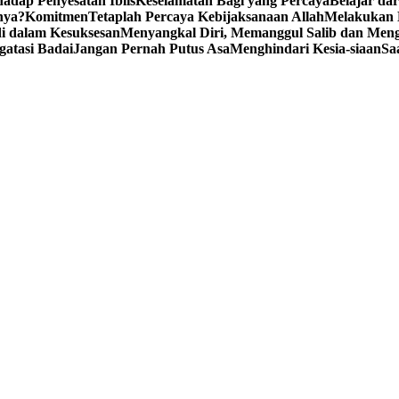
adap Penyesatan Iblis
Keselamatan Bagi yang Percaya
Belajar da
nya?
Komitmen
Tetaplah Percaya Kebijaksanaan Allah
Melakukan 
i dalam Kesuksesan
Menyangkal Diri, Memanggul Salib dan Mengi
gatasi Badai
Jangan Pernah Putus Asa
Menghindari Kesia-siaan
Sa