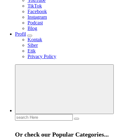
YouTube
TikTok
Facebook
Instagram
Podcast
Blog
Profil
Kontak
Siber
Etik
Privacy Policy
Mendengar dengan Cinta
HATI YANG BERTELINGA
Search
for:
Or check our Popular Categories...