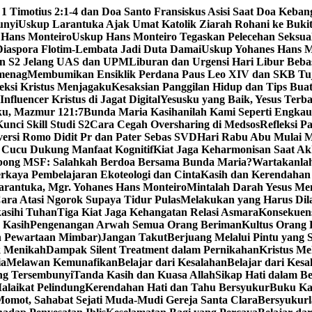
 1 Timotius 2:1-4 dan Doa Santo Fransiskus Asisi Saat Doa Keba
unyi
Uskup Larantuka Ajak Umat Katolik Ziarah Rohani ke Bukit
 Hans Monteiro
Uskup Hans Monteiro Tegaskan Pelecehan Seksu
iaspora Flotim-Lembata Jadi Duta Damai
Uskup Yohanes Hans M
en S2 Jelang UAS dan UPM
Liburan dan Urgensi Hari Libur Beb
emenag
Membumikan Ensiklik Perdana Paus Leo XIV dan SKB Tu
ksi Kristus Menjagaku
Kesaksian Panggilan Hidup dan Tips Bua
nfluencer Kristus di Jagat Digital
Yesusku yang Baik, Yesus Terba
rku, Mazmur 121:7
Bunda Maria Kasihanilah Kami Seperti Engka
unci Skill Studi S2
Cara Cegah Oversharing di Medsos
Refleksi P
versi Romo Didit Pr dan Pater Sebas SVD
Hari Rabu Abu Mulai M
 Cucu Dukung Manfaat Kognitif
Kiat Jaga Keharmonisan Saat Ak
pong MSF: Salahkah Berdoa Bersama Bunda Maria?
Wartakanlah
erkaya Pembelajaran Ekoteologi dan Cinta
Kasih dan Kerendahan 
arantuka, Mgr. Yohanes Hans Monteiro
Mintalah Darah Yesus Me
ara Atasi Ngorok Supaya Tidur Pulas
Melakukan yang Harus Di
kasihi Tuhan
Tiga Kiat Jaga Kehangatan Relasi Asmara
Konsekuens
 Kasih
Pengenangan Arwah Semua Orang Beriman
Kultus Orang
n Pewartaan Mimbar)
Jangan Takut
Berjuang Melalui Pintu yang 
k Menikah
Dampak Silent Treatment dalam Pernikahan
Kristus M
ia
Melawan Kemunafikan
Belajar dari Kesalahan
Belajar dari Kesa
ng Tersembunyi
Tanda Kasih dan Kuasa Allah
Sikap Hati dalam B
alaikat Pelindung
Kerendahan Hati dan Tahu Bersyukur
Buku Ka
omot, Sahabat Sejati Muda-Mudi Gereja Santa Clara
Bersyukurl