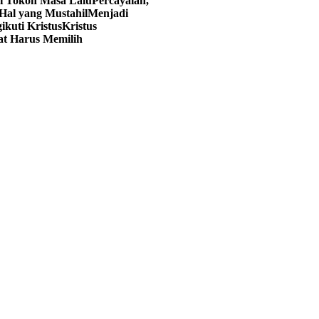
ri Tokoh Masa Lalu
Percayalah,
Hal yang Mustahil
Menjadi
kuti Kristus
Kristus
at Harus Memilih