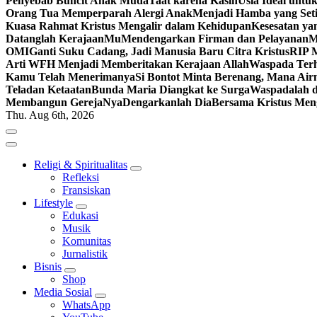
Penyebab Buncit Anak Muda
Taat karena Kasih
Usia Ideal untu
Orang Tua Memperparah Alergi Anak
Menjadi Hamba yang Set
Kuasa Rahmat Kristus Mengalir dalam Kehidupan
Kesesatan ya
Datanglah KerajaanMu
Mendengarkan Firman dan Pelayanan
M
OMI
Ganti Suku Cadang, Jadi Manusia Baru Citra Kristus
RIP M
Arti WFH Menjadi Memberitakan Kerajaan Allah
Waspada Terh
Kamu Telah Menerimanya
Si Bontot Minta Berenang, Mana Air
Teladan Ketaatan
Bunda Maria Diangkat ke Surga
Waspadalah d
Membangun GerejaNya
Dengarkanlah Dia
Bersama Kristus Men
Thu. Aug 6th, 2026
Religi & Spiritualitas
Refleksi
Fransiskan
Lifestyle
Edukasi
Musik
Komunitas
Jurnalistik
Bisnis
Shop
Media Sosial
WhatsApp