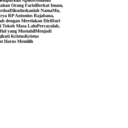
elemparkan Api
Kecemasan
lahan Orang Farisi
Berkat Imam,
erdoa
Dikuduskanlah NamaMu,
rya RP Antonius Rajabana,
ah dengan Merelakan Diri
Dari
ri Tokoh Masa Lalu
Percayalah,
Hal yang Mustahil
Menjadi
kuti Kristus
Kristus
at Harus Memilih