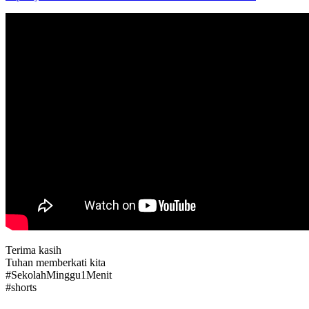
Terima kasih
Tuhan memberkati kita
#SekolahMinggu1Menit
#shorts