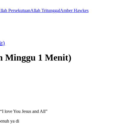
llah Persekutuan
Allah Tritunggal
Amber Hawkes
t)
ah Minggu 1 Menit)
“I love You Jesus and All”
enuh ya di