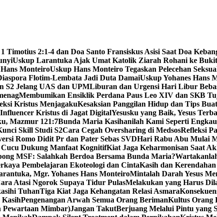
 1 Timotius 2:1-4 dan Doa Santo Fransiskus Asisi Saat Doa Keba
unyi
Uskup Larantuka Ajak Umat Katolik Ziarah Rohani ke Bukit
 Hans Monteiro
Uskup Hans Monteiro Tegaskan Pelecehan Seksu
iaspora Flotim-Lembata Jadi Duta Damai
Uskup Yohanes Hans M
en S2 Jelang UAS dan UPM
Liburan dan Urgensi Hari Libur Beb
emenag
Membumikan Ensiklik Perdana Paus Leo XIV dan SKB Tu
ksi Kristus Menjagaku
Kesaksian Panggilan Hidup dan Tips Bua
nfluencer Kristus di Jagat Digital
Yesusku yang Baik, Yesus Terba
rku, Mazmur 121:7
Bunda Maria Kasihanilah Kami Seperti Engka
unci Skill Studi S2
Cara Cegah Oversharing di Medsos
Refleksi P
versi Romo Didit Pr dan Pater Sebas SVD
Hari Rabu Abu Mulai M
 Cucu Dukung Manfaat Kognitif
Kiat Jaga Keharmonisan Saat Ak
pong MSF: Salahkah Berdoa Bersama Bunda Maria?
Wartakanlah
erkaya Pembelajaran Ekoteologi dan Cinta
Kasih dan Kerendahan 
arantuka, Mgr. Yohanes Hans Monteiro
Mintalah Darah Yesus Me
ara Atasi Ngorok Supaya Tidur Pulas
Melakukan yang Harus Di
kasihi Tuhan
Tiga Kiat Jaga Kehangatan Relasi Asmara
Konsekuens
 Kasih
Pengenangan Arwah Semua Orang Beriman
Kultus Orang
n Pewartaan Mimbar)
Jangan Takut
Berjuang Melalui Pintu yang 