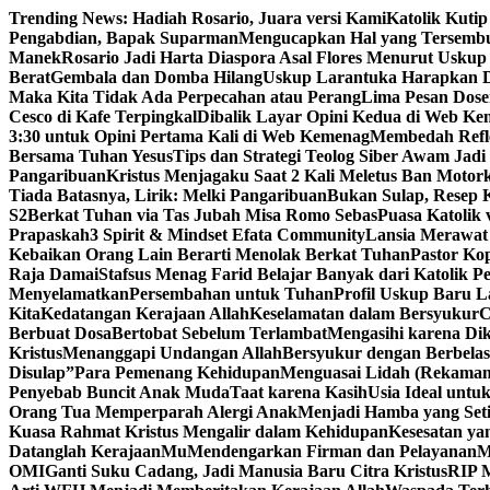
Skip
Trending News:
Hadiah Rosario, Juara versi Kami
Katolik Kutip
to
Pengabdian, Bapak Suparman
Mengucapkan Hal yang Tersemb
content
Manek
Rosario Jadi Harta Diaspora Asal Flores Menurut Uskup
Berat
Gembala dan Domba Hilang
Uskup Larantuka Harapkan D
Maka Kita Tidak Ada Perpecahan atau Perang
Lima Pesan Dos
Cesco di Kafe Terpingkal
Dibalik Layar Opini Kedua di Web K
3:30 untuk Opini Pertama Kali di Web Kemenag
Membedah Refle
Bersama Tuhan Yesus
Tips dan Strategi Teolog Siber Awam Jadi I
Pangaribuan
Kristus Menjagaku Saat 2 Kali Meletus Ban Moto
Tiada Batasnya, Lirik: Melki Pangaribuan
Bukan Sulap, Resep K
S2
Berkat Tuhan via Tas Jubah Misa Romo Sebas
Puasa Katolik 
Prapaskah
3 Spirit & Mindset Efata Community
Lansia Merawat
Kebaikan Orang Lain Berarti Menolak Berkat Tuhan
Pastor Ko
Raja Damai
Stafsus Menag Farid Belajar Banyak dari Katolik P
Menyelamatkan
Persembahan untuk Tuhan
Profil Uskup Baru L
Kita
Kedatangan Kerajaan Allah
Keselamatan dalam Bersyukur
C
Berbuat Dosa
Bertobat Sebelum Terlambat
Mengasihi karena Di
Kristus
Menanggapi Undangan Allah
Bersyukur dengan Berbelas
Disulap”
Para Pemenang Kehidupan
Menguasai Lidah (Rekama
Penyebab Buncit Anak Muda
Taat karena Kasih
Usia Ideal untu
Orang Tua Memperparah Alergi Anak
Menjadi Hamba yang Set
Kuasa Rahmat Kristus Mengalir dalam Kehidupan
Kesesatan ya
Datanglah KerajaanMu
Mendengarkan Firman dan Pelayanan
M
OMI
Ganti Suku Cadang, Jadi Manusia Baru Citra Kristus
RIP M