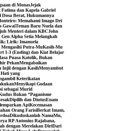
ngsaan di Monas
Jejak
 Fatima dan Kapela Gabriel
al Dosa Berat, Hukumannya
onteiro: Memahami Imago Dei
as Gawai
Teman Baru Nuela dan
juh Menteri dalam KBC
John
t Gen Alpha Setia Melangkah
ik; Lirik: Imanuela
u Mengasihi Putra-Mu
Kasih-Mu
art 1-3 (Ending) dan Kiat Belajar
asa Puasa Katolik, Bukan
hir Pekan
Mengabaikan
 Injil dengan Kasih
Menyambut
Hati yang
ngambil Keterikatan
lakukan
Menyikapi Godaan
i sebagai Murid
 Kudus Bukan “Paganisme
Sesak
Dipilih dan Diutus
Enam
elemparkan Api
Kecemasan
lahan Orang Farisi
Berkat Imam,
erdoa
Dikuduskanlah NamaMu,
rya RP Antonius Rajabana,
ah dengan Merelakan Diri
Dari