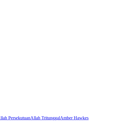
llah Persekutuan
Allah Tritunggal
Amber Hawkes