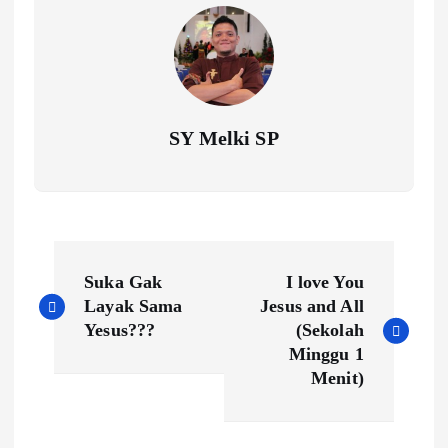
SY Melki SP
P
Suka Gak
I love You
o
Layak Sama
Jesus and All
Yesus???
(Sekolah
s
Minggu 1
t
Menit)
n