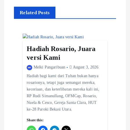
a
v
Related Posts
i
g
a
Hadiah Rosario, Juara
versi Kami
t
Melki Pangaribuan
August 3, 2026
i
Hadiah bagi kami dari Tuhan bukan hanya
o
rosarionya, tetapi juga semangat mereka,
keceriaan, dan keterlibatan mereka kali ini,
n
RP Rudi Simanullang, OFMCap, Rosario,
Nuela & Cesco, Gereja Santa Clara, HUT
ke-28 Paroki Bekasi Utara.
Share this: