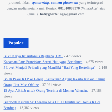
promosi, iklan,
sponsorship
,
content placement
yang terintegrasi
dengan media sosial kami.
Kontak:
081310887370
(WhatsApp) atau
(email)
hatiygbertelinga@gmail.com
Populer
Buku Karya RP Antonius Rajabana, OMI
- 473 views
Kacamata Paus Fransiskus Soroti Hati yang Bertelinga
- 4,675 views
5 Level Menjadi Pribadi yang Memiliki “Hati Yang Bertelinga”
- 2,149
views
Boleh Pakai KTP ke Gereja, Keuskupan Agung Jakarta Izinkan Semua
Orang Ikut Misa Offline
- 37,921 views
15 Ayat Alkitab untuk Orang Tercinta di Momen Valentine
- 27,188
views
Biarawati Katolik Sr Theresia Asia OSU Dilantik Jadi Ketua RT di
Bandung
- 13,382 views