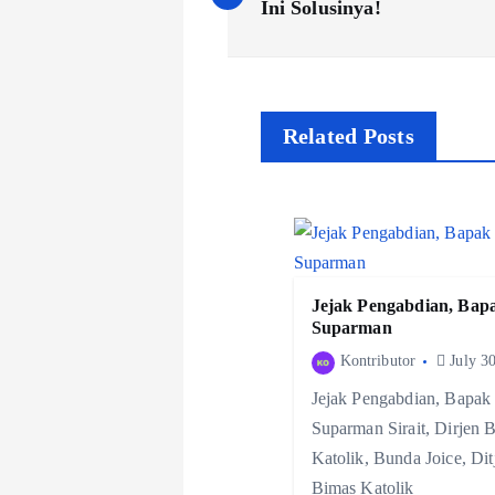
Ini Solusinya!
s
t
n
Related Posts
a
v
i
g
Jejak Pengabdian, Bap
Suparman
a
Kontributor
July 30
t
Jejak Pengabdian, Bapak
i
Suparman Sirait, Dirjen 
Katolik, Bunda Joice, Dit
o
Bimas Katolik