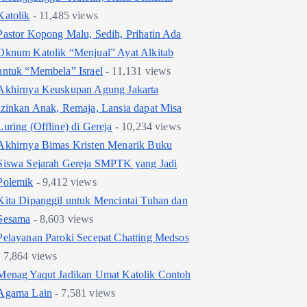
Katolik
- 11,485 views
Pastor Kopong Malu, Sedih, Prihatin Ada
Oknum Katolik “Menjual” Ayat Alkitab
untuk “Membela” Israel
- 11,131 views
Akhirnya Keuskupan Agung Jakarta
Izinkan Anak, Remaja, Lansia dapat Misa
Luring (Offline) di Gereja
- 10,234 views
Akhirnya Bimas Kristen Menarik Buku
Siswa Sejarah Gereja SMPTK yang Jadi
Polemik
- 9,412 views
Kita Dipanggil untuk Mencintai Tuhan dan
Sesama
- 8,603 views
Pelayanan Paroki Secepat Chatting Medsos
- 7,864 views
Menag Yaqut Jadikan Umat Katolik Contoh
Agama Lain
- 7,581 views