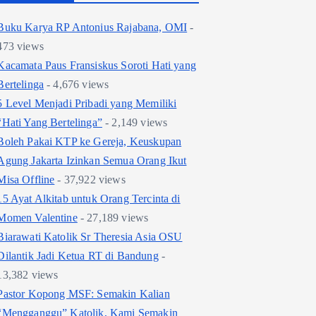
Buku Karya RP Antonius Rajabana, OMI
-
473 views
Kacamata Paus Fransiskus Soroti Hati yang
Bertelinga
- 4,676 views
5 Level Menjadi Pribadi yang Memiliki
“Hati Yang Bertelinga”
- 2,149 views
Boleh Pakai KTP ke Gereja, Keuskupan
Agung Jakarta Izinkan Semua Orang Ikut
Misa Offline
- 37,922 views
15 Ayat Alkitab untuk Orang Tercinta di
Momen Valentine
- 27,189 views
Biarawati Katolik Sr Theresia Asia OSU
Dilantik Jadi Ketua RT di Bandung
-
13,382 views
Pastor Kopong MSF: Semakin Kalian
“Mengganggu” Katolik, Kami Semakin