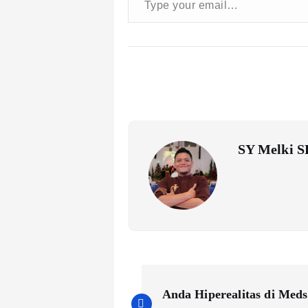
SY Melki S
P
Anda Hiperealitas di Meds
o