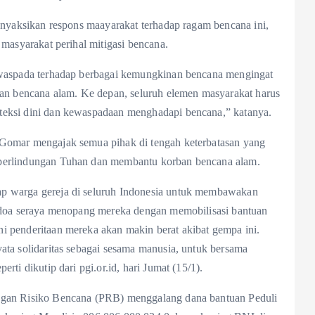
menyaksikan respons maayarakat terhadap ragam bencana ini,
 masyarakat perihal mitigasi bencana.
h waspada terhadap berbagai kemungkinan bencana mengingat
akan bencana alam. Ke depan, seluruh elemen masyarakat harus
teksi dini dan kewaspadaan menghadapi bencana,” katanya.
 Gomar mengajak semua pihak di tengah keterbatasan yang
 perlindungan Tuhan dan membantu korban bencana alam.
p warga gereja di seluruh Indonesia untuk membawakan
m doa seraya menopang mereka dengan memobilisasi bantuan
i penderitaan mereka akan makin berat akibat gempa ini.
ata solidaritas sebagai sesama manusia, untuk bersama
rti dikutip dari pgi.or.id, hari Jumat (15/1).
ngan Risiko Bencana (PRB) menggalang dana bantuan Peduli