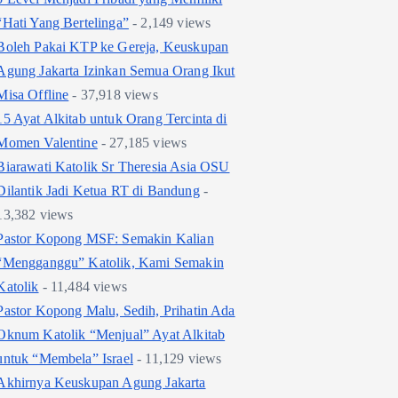
“Hati Yang Bertelinga”
- 2,149 views
Boleh Pakai KTP ke Gereja, Keuskupan
Agung Jakarta Izinkan Semua Orang Ikut
Misa Offline
- 37,918 views
15 Ayat Alkitab untuk Orang Tercinta di
Momen Valentine
- 27,185 views
Biarawati Katolik Sr Theresia Asia OSU
Dilantik Jadi Ketua RT di Bandung
-
13,382 views
Pastor Kopong MSF: Semakin Kalian
“Mengganggu” Katolik, Kami Semakin
Katolik
- 11,484 views
Pastor Kopong Malu, Sedih, Prihatin Ada
Oknum Katolik “Menjual” Ayat Alkitab
untuk “Membela” Israel
- 11,129 views
Akhirnya Keuskupan Agung Jakarta