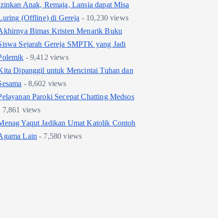
Izinkan Anak, Remaja, Lansia dapat Misa
Luring (Offline) di Gereja
- 10,230 views
Akhirnya Bimas Kristen Menarik Buku
Siswa Sejarah Gereja SMPTK yang Jadi
Polemik
- 9,412 views
Kita Dipanggil untuk Mencintai Tuhan dan
Sesama
- 8,602 views
Pelayanan Paroki Secepat Chatting Medsos
- 7,861 views
Menag Yaqut Jadikan Umat Katolik Contoh
Agama Lain
- 7,580 views