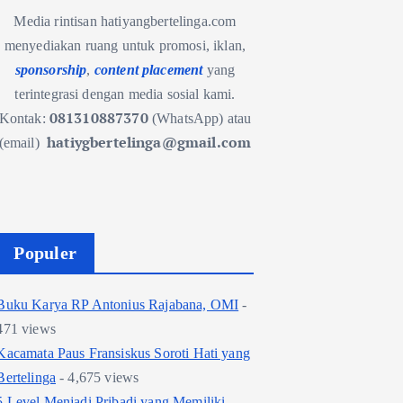
Media rintisan hatiyangbertelinga.com
menyediakan ruang untuk promosi, iklan,
sponsorship
,
content placement
yang
terintegrasi dengan media sosial kami.
081310887370
Kontak:
(WhatsApp) atau
hatiygbertelinga@gmail.com
(email)
Populer
Buku Karya RP Antonius Rajabana, OMI
-
471 views
Kacamata Paus Fransiskus Soroti Hati yang
Bertelinga
- 4,675 views
5 Level Menjadi Pribadi yang Memiliki