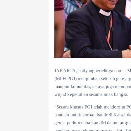
JAKARTA, hatiyangbertelinga.com – Maj
(MPH PGI) mengimbau seluruh gereja-g
maupun komunitas, seraya juga menopa
wujud kepedulian sesama anak bangsa.
“Secara khusus PGI telah mendorong P
bantuan untuk korban banjir di Kalsel d
gereja perlu melibatkan diri dalam pro
pemberdayaan ekonomi warga,” kata k