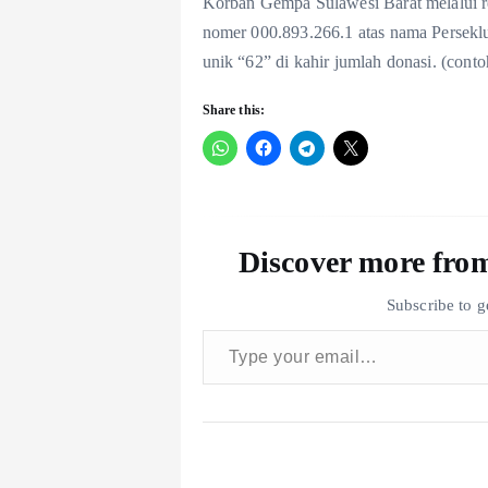
Korban Gempa Sulawesi Barat melalui r
nomer 000.893.266.1 atas nama Persekl
unik “62” di kahir jumlah donasi. (cont
Share this:
Discover more f
Subscribe to ge
Type your email…