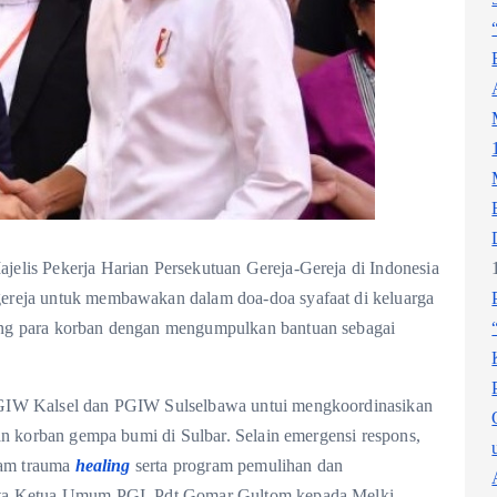
elis Pekerja Harian Persekutuan Gereja-Gereja di Indonesia
ereja untuk membawakan dalam doa-doa syafaat di keluarga
ng para korban dengan mengumpulkan bantuan sebagai
GIW Kalsel dan PGIW Sulselbawa untui mengkoordinasikan
an korban gempa bumi di Sulbar. Selain emergensi respons,
gram trauma
healing
serta program pemulihan dan
ata Ketua Umum PGI, Pdt Gomar Gultom kepada Melki