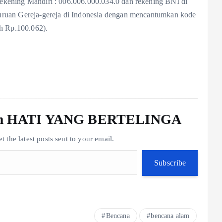
ekening Mandiri : 006.006.000.034.0 dan rekening BNI di
uruan Gereja-gereja di Indonesia dengan mencantumkan kode
oh Rp.100.062).
rom HATI YANG BERTELINGA
t the latest posts sent to your email.
Subscribe
Bencana
bencana alam