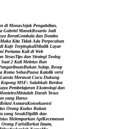
a
n
d
i
M
o
n
a
s
J
e
j
a
k
P
e
n
g
a
b
d
i
a
n
,
a
G
a
b
r
i
e
l
M
a
n
e
k
R
o
s
a
r
i
o
J
a
d
i
n
y
a
B
e
r
a
t
G
e
m
b
a
l
a
d
a
n
D
o
m
b
a
M
a
k
a
K
i
t
a
T
i
d
a
k
A
d
a
P
e
r
p
e
c
a
h
a
n
d
i
K
a
f
e
T
e
r
p
i
n
g
k
a
l
D
i
b
a
l
i
k
L
a
y
a
r
n
i
P
e
r
t
a
m
a
K
a
l
i
d
i
W
e
b
a
n
Y
e
s
u
s
T
i
p
s
d
a
n
S
t
r
a
t
e
g
i
T
e
o
l
o
g
S
a
a
t
2
K
a
l
i
M
e
l
e
t
u
s
B
a
n
P
a
n
g
a
r
i
b
u
a
n
B
u
k
a
n
S
u
l
a
p
,
R
e
s
e
p
a
R
o
m
o
S
e
b
a
s
P
u
a
s
a
K
a
t
o
l
i
k
v
e
r
s
i
L
a
n
s
i
a
M
e
r
a
w
a
t
C
u
c
u
D
u
k
u
n
g
K
o
p
o
n
g
M
S
F
:
S
a
l
a
h
k
a
h
B
e
r
d
o
a
k
a
y
a
P
e
m
b
e
l
a
j
a
r
a
n
E
k
o
t
e
o
l
o
g
i
d
a
n
M
o
n
t
e
i
r
o
M
i
n
t
a
l
a
h
D
a
r
a
h
Y
e
s
u
s
a
n
y
a
n
g
H
a
r
u
s
R
e
l
a
s
i
A
s
m
a
r
a
K
o
n
s
e
k
u
e
n
s
i
t
u
s
O
r
a
n
g
K
u
d
u
s
B
u
k
a
n
t
u
y
a
n
g
S
e
s
a
k
D
i
p
i
l
i
h
d
a
n
i
s
t
u
s
M
e
l
e
m
p
a
r
k
a
n
A
p
i
K
e
c
e
m
a
s
a
n
n
O
r
a
n
g
F
a
r
i
s
i
B
e
r
k
a
t
I
m
a
m
,