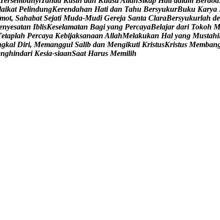
T
e
r
s
e
m
b
u
n
y
i
T
a
n
d
a
K
a
s
i
h
d
a
n
K
u
a
s
a
A
l
l
a
h
S
i
k
a
p
H
a
t
i
d
a
l
a
m
B
e
r
d
o
a
l
a
i
k
a
t
P
e
l
i
n
d
u
n
g
K
e
r
e
n
d
a
h
a
n
H
a
t
i
d
a
n
T
a
h
u
B
e
r
s
y
u
k
u
r
B
u
k
u
K
a
r
y
a
m
o
t
,
S
a
h
a
b
a
t
S
e
j
a
t
i
M
u
d
a
-
M
u
d
i
G
e
r
e
j
a
S
a
n
t
a
C
l
a
r
a
B
e
r
s
y
u
k
u
r
l
a
h
d
e
e
n
y
e
s
a
t
a
n
I
b
l
i
s
K
e
s
e
l
a
m
a
t
a
n
B
a
g
i
y
a
n
g
P
e
r
c
a
y
a
B
e
l
a
j
a
r
d
a
r
i
T
o
k
o
h
T
e
t
a
p
l
a
h
P
e
r
c
a
y
a
K
e
b
i
j
a
k
s
a
n
a
a
n
A
l
l
a
h
M
e
l
a
k
u
k
a
n
H
a
l
y
a
n
g
M
u
s
t
a
h
i
n
g
k
a
l
D
i
r
i
,
M
e
m
a
n
g
g
u
l
S
a
l
i
b
d
a
n
M
e
n
g
i
k
u
t
i
K
r
i
s
t
u
s
K
r
i
s
t
u
s
M
e
m
b
a
n
e
n
g
h
i
n
d
a
r
i
K
e
s
i
a
-
s
i
a
a
n
S
a
a
t
H
a
r
u
s
M
e
m
i
l
i
h