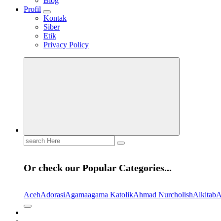
Blog
Profil
Kontak
Siber
Etik
Privacy Policy
Search
for:
Or check our Popular Categories...
Aceh
Adorasi
Agama
agama Katolik
Ahmad Nurcholish
Alkitab
A