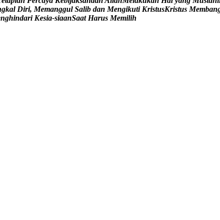
T
e
t
a
p
l
a
h
P
e
r
c
a
y
a
K
e
b
i
j
a
k
s
a
n
a
a
n
A
l
l
a
h
M
e
l
a
k
u
k
a
n
H
a
l
y
a
n
g
M
u
s
t
a
h
i
n
g
k
a
l
D
i
r
i
,
M
e
m
a
n
g
g
u
l
S
a
l
i
b
d
a
n
M
e
n
g
i
k
u
t
i
K
r
i
s
t
u
s
K
r
i
s
t
u
s
M
e
m
b
a
n
e
n
g
h
i
n
d
a
r
i
K
e
s
i
a
-
s
i
a
a
n
S
a
a
t
H
a
r
u
s
M
e
m
i
l
i
h