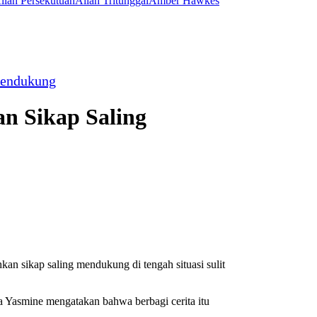
llah Persekutuan
Allah Tritunggal
Amber Hawkes
Mendukung
n Sikap Saling
kap saling mendukung di tengah situasi sulit
ra Yasmine mengatakan bahwa berbagi cerita itu