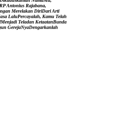
D
i
k
u
d
u
s
k
a
n
l
a
h
N
a
m
a
M
u
,
R
P
A
n
t
o
n
i
u
s
R
a
j
a
b
a
n
a
,
n
g
a
n
M
e
r
e
l
a
k
a
n
D
i
r
i
D
a
r
i
A
r
t
i
M
a
s
a
L
a
l
u
P
e
r
c
a
y
a
l
a
h
,
K
a
m
u
T
e
l
a
h
l
M
e
n
j
a
d
i
T
e
l
a
d
a
n
K
e
t
a
a
t
a
n
B
u
n
d
a
g
u
n
G
e
r
e
j
a
N
y
a
D
e
n
g
a
r
k
a
n
l
a
h