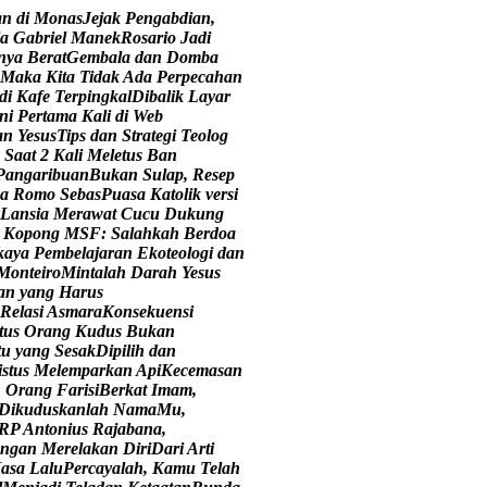
a
n
d
i
M
o
n
a
s
J
e
j
a
k
P
e
n
g
a
b
d
i
a
n
,
a
G
a
b
r
i
e
l
M
a
n
e
k
R
o
s
a
r
i
o
J
a
d
i
n
y
a
B
e
r
a
t
G
e
m
b
a
l
a
d
a
n
D
o
m
b
a
M
a
k
a
K
i
t
a
T
i
d
a
k
A
d
a
P
e
r
p
e
c
a
h
a
n
d
i
K
a
f
e
T
e
r
p
i
n
g
k
a
l
D
i
b
a
l
i
k
L
a
y
a
r
n
i
P
e
r
t
a
m
a
K
a
l
i
d
i
W
e
b
a
n
Y
e
s
u
s
T
i
p
s
d
a
n
S
t
r
a
t
e
g
i
T
e
o
l
o
g
S
a
a
t
2
K
a
l
i
M
e
l
e
t
u
s
B
a
n
P
a
n
g
a
r
i
b
u
a
n
B
u
k
a
n
S
u
l
a
p
,
R
e
s
e
p
a
R
o
m
o
S
e
b
a
s
P
u
a
s
a
K
a
t
o
l
i
k
v
e
r
s
i
L
a
n
s
i
a
M
e
r
a
w
a
t
C
u
c
u
D
u
k
u
n
g
K
o
p
o
n
g
M
S
F
:
S
a
l
a
h
k
a
h
B
e
r
d
o
a
k
a
y
a
P
e
m
b
e
l
a
j
a
r
a
n
E
k
o
t
e
o
l
o
g
i
d
a
n
M
o
n
t
e
i
r
o
M
i
n
t
a
l
a
h
D
a
r
a
h
Y
e
s
u
s
a
n
y
a
n
g
H
a
r
u
s
R
e
l
a
s
i
A
s
m
a
r
a
K
o
n
s
e
k
u
e
n
s
i
t
u
s
O
r
a
n
g
K
u
d
u
s
B
u
k
a
n
t
u
y
a
n
g
S
e
s
a
k
D
i
p
i
l
i
h
d
a
n
i
s
t
u
s
M
e
l
e
m
p
a
r
k
a
n
A
p
i
K
e
c
e
m
a
s
a
n
n
O
r
a
n
g
F
a
r
i
s
i
B
e
r
k
a
t
I
m
a
m
,
D
i
k
u
d
u
s
k
a
n
l
a
h
N
a
m
a
M
u
,
R
P
A
n
t
o
n
i
u
s
R
a
j
a
b
a
n
a
,
n
g
a
n
M
e
r
e
l
a
k
a
n
D
i
r
i
D
a
r
i
A
r
t
i
M
a
s
a
L
a
l
u
P
e
r
c
a
y
a
l
a
h
,
K
a
m
u
T
e
l
a
h