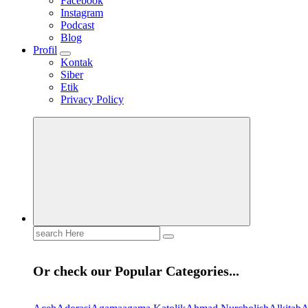
Facebook
Instagram
Podcast
Blog
Profil
Kontak
Siber
Etik
Privacy Policy
Mendengar dengan Cinta
HATI YANG BERTELINGA
Search
for:
Or check our Popular Categories...