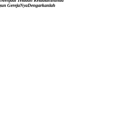
l
M
e
n
j
a
d
i
T
e
l
a
d
a
n
K
e
t
a
a
t
a
n
B
u
n
d
a
g
u
n
G
e
r
e
j
a
N
y
a
D
e
n
g
a
r
k
a
n
l
a
h