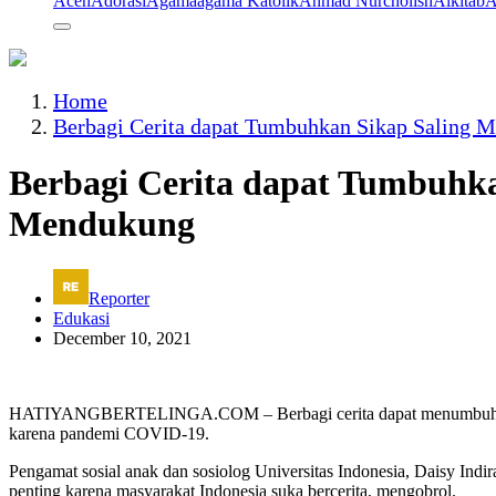
Aceh
Adorasi
Agama
agama Katolik
Ahmad Nurcholish
Alkitab
A
Home
Berbagi Cerita dapat Tumbuhkan Sikap Saling 
Berbagi Cerita dapat Tumbuhka
Mendukung
Reporter
Edukasi
December 10, 2021
HATIYANGBERTELINGA.COM – Berbagi cerita dapat menumbuhkan si
karena pandemi COVID-19.
Pengamat sosial anak dan sosiolog Universitas Indonesia, Daisy Indi
penting karena masyarakat Indonesia suka bercerita, mengobrol.