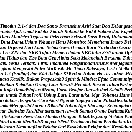
T
i
m
o
t
i
u
s
2
:
1
-
4
d
a
n
D
o
a
S
a
n
t
o
F
r
a
n
s
i
s
k
u
s
A
s
i
s
i
S
a
a
t
D
o
a
K
e
b
a
n
g
s
a
a
n
t
u
k
a
A
j
a
k
U
m
a
t
K
a
t
o
l
i
k
Z
i
a
r
a
h
R
o
h
a
n
i
k
e
B
u
k
i
t
F
a
t
i
m
a
d
a
n
K
a
p
e
l
H
a
n
s
M
o
n
t
e
i
r
o
T
e
g
a
s
k
a
n
P
e
l
e
c
e
h
a
n
S
e
k
s
u
a
l
D
o
s
a
B
e
r
a
t
,
H
u
k
u
m
a
n
D
u
t
a
D
a
m
a
i
U
s
k
u
p
Y
o
h
a
n
e
s
H
a
n
s
M
o
n
t
e
i
r
o
:
M
e
m
a
h
a
m
i
I
m
a
g
o
D
e
i
d
a
n
U
r
g
e
n
s
i
H
a
r
i
L
i
b
u
r
B
e
b
a
s
G
a
w
a
i
T
e
m
a
n
B
a
r
u
N
u
e
l
a
d
a
n
C
e
s
c
o
s
L
e
o
X
I
V
d
a
n
S
K
B
T
u
j
u
h
M
e
n
t
e
r
i
d
a
l
a
m
K
B
C
J
o
h
n
3
:
3
0
u
n
t
u
k
O
p
i
l
a
n
H
i
d
u
p
d
a
n
T
i
p
s
B
u
a
t
G
e
n
A
l
p
h
a
S
e
t
i
a
M
e
l
a
n
g
k
a
h
B
e
r
s
a
m
a
T
u
h
B
a
i
k
,
Y
e
s
u
s
T
e
r
b
a
i
k
;
L
i
r
i
k
:
I
m
a
n
u
e
l
a
P
a
n
g
a
r
i
b
u
a
n
K
r
i
s
t
u
s
M
e
n
j
a
g
a
k
u
n
g
k
a
u
M
e
n
g
a
s
i
h
i
P
u
t
r
a
-
M
u
K
a
s
i
h
-
M
u
T
i
a
d
a
B
a
t
a
s
n
y
a
,
L
i
r
i
k
:
M
e
l
k
i
a
r
t
1
-
3
(
E
n
d
i
n
g
)
d
a
n
K
i
a
t
B
e
l
a
j
a
r
S
2
B
e
r
k
a
t
T
u
h
a
n
v
i
a
T
a
s
J
u
b
a
h
M
i
s
u
a
s
a
K
a
t
o
l
i
k
,
B
u
k
a
n
P
r
a
p
a
s
k
a
h
3
S
p
i
r
i
t
&
M
i
n
d
s
e
t
E
f
a
t
a
C
o
m
m
u
n
i
t
y
a
b
a
i
k
a
n
K
e
b
a
i
k
a
n
O
r
a
n
g
L
a
i
n
B
e
r
a
r
t
i
M
e
n
o
l
a
k
B
e
r
k
a
t
T
u
h
a
n
P
a
s
t
o
r
u
t
R
a
j
a
D
a
m
a
i
S
t
a
f
s
u
s
M
e
n
a
g
F
a
r
i
d
B
e
l
a
j
a
r
B
a
n
y
a
k
d
a
r
i
K
a
t
o
l
i
k
P
e
r
a
n
u
n
t
u
k
T
u
h
a
n
P
r
o
f
i
l
U
s
k
u
p
B
a
r
u
L
a
r
a
n
t
u
k
a
,
M
g
r
.
Y
o
h
a
n
e
s
H
a
n
s
a
n
d
a
l
a
m
B
e
r
s
y
u
k
u
r
C
a
r
a
A
t
a
s
i
N
g
o
r
o
k
S
u
p
a
y
a
T
i
d
u
r
P
u
l
a
s
M
e
l
a
k
u
k
a
m
b
a
t
M
e
n
g
a
s
i
h
i
k
a
r
e
n
a
D
i
k
a
s
i
h
i
T
u
h
a
n
T
i
g
a
K
i
a
t
J
a
g
a
K
e
h
a
n
g
a
t
a
n
g
a
n
B
e
r
b
e
l
a
s
K
a
s
i
h
P
e
n
g
e
n
a
n
g
a
n
A
r
w
a
h
S
e
m
u
a
O
r
a
n
g
B
e
r
i
m
a
n
K
u
l
h
(
R
e
k
a
m
a
n
P
e
w
a
r
t
a
a
n
M
i
m
b
a
r
)
J
a
n
g
a
n
T
a
k
u
t
B
e
r
j
u
a
n
g
M
e
l
a
l
u
i
P
i
n
I
d
e
a
l
u
n
t
u
k
M
e
n
i
k
a
h
D
a
m
p
a
k
S
i
l
e
n
t
T
r
e
a
t
m
e
n
t
d
a
l
a
m
P
e
r
n
i
k
a
h
a
n
K
r
M
e
l
a
w
a
n
K
e
m
u
n
a
f
i
k
a
n
B
e
l
a
j
a
r
d
a
r
i
K
e
s
a
l
a
h
a
n
B
e
l
a
j
a
r
d
a
r
i
K
e
s
a
l
a
h
a