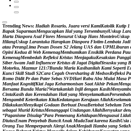
Trending News:
H
a
d
i
a
h
R
o
s
a
r
i
o
,
J
u
a
r
a
v
e
r
s
i
K
a
m
i
K
a
t
o
l
i
k
K
u
t
i
p
1
B
a
p
a
k
S
u
p
a
r
m
a
n
M
e
n
g
u
c
a
p
k
a
n
H
a
l
y
a
n
g
T
e
r
s
e
m
b
u
n
y
i
U
s
k
u
p
L
a
r
H
a
r
t
a
D
i
a
s
p
o
r
a
A
s
a
l
F
l
o
r
e
s
M
e
n
u
r
u
t
U
s
k
u
p
H
a
n
s
M
o
n
t
e
i
r
o
U
s
k
u
p
H
i
l
a
n
g
U
s
k
u
p
L
a
r
a
n
t
u
k
a
H
a
r
a
p
k
a
n
D
i
a
s
p
o
r
a
F
l
o
t
i
m
-
L
e
m
b
a
t
a
J
a
d
i
a
t
a
u
P
e
r
a
n
g
L
i
m
a
P
e
s
a
n
D
o
s
e
n
S
2
J
e
l
a
n
g
U
A
S
d
a
n
U
P
M
L
i
b
u
r
a
n
O
p
i
n
i
K
e
d
u
a
d
i
W
e
b
K
e
m
e
n
a
g
M
e
m
b
u
m
i
k
a
n
E
n
s
i
k
l
i
k
P
e
r
d
a
n
a
P
a
u
K
e
m
e
n
a
g
M
e
m
b
e
d
a
h
R
e
f
l
e
k
s
i
K
r
i
s
t
u
s
M
e
n
j
a
g
a
k
u
K
e
s
a
k
s
i
a
n
P
a
n
g
g
i
S
i
b
e
r
A
w
a
m
J
a
d
i
I
n
f
l
u
e
n
c
e
r
K
r
i
s
t
u
s
d
i
J
a
g
a
t
D
i
g
i
t
a
l
Y
e
s
u
s
k
u
y
a
n
g
M
o
t
o
r
k
u
,
M
a
z
m
u
r
1
2
1
:
7
B
u
n
d
a
M
a
r
i
a
K
a
s
i
h
a
n
i
l
a
h
K
a
m
i
S
e
p
e
r
t
i
E
K
u
n
c
i
S
k
i
l
l
S
t
u
d
i
S
2
C
a
r
a
C
e
g
a
h
O
v
e
r
s
h
a
r
i
n
g
d
i
M
e
d
s
o
s
R
e
f
l
e
k
s
i
P
R
o
m
o
D
i
d
i
t
P
r
d
a
n
P
a
t
e
r
S
e
b
a
s
S
V
D
H
a
r
i
R
a
b
u
A
b
u
M
u
l
a
i
M
a
s
a
P
M
a
n
f
a
a
t
K
o
g
n
i
t
i
f
K
i
a
t
J
a
g
a
K
e
h
a
r
m
o
n
i
s
a
n
S
a
a
t
A
k
h
i
r
P
e
k
a
n
M
e
n
g
B
e
r
s
a
m
a
B
u
n
d
a
M
a
r
i
a
?
W
a
r
t
a
k
a
n
l
a
h
I
n
j
i
l
d
e
n
g
a
n
K
a
s
i
h
M
e
n
y
a
m
b
C
i
n
t
a
K
a
s
i
h
d
a
n
K
e
r
e
n
d
a
h
a
n
H
a
t
i
y
a
n
g
M
e
n
y
e
l
a
m
a
t
k
a
n
P
e
r
s
e
m
b
a
h
M
e
n
g
a
m
b
i
l
K
e
t
e
r
i
k
a
t
a
n
K
i
t
a
K
e
d
a
t
a
n
g
a
n
K
e
r
a
j
a
a
n
A
l
l
a
h
K
e
s
e
l
a
m
a
t
D
i
l
a
k
u
k
a
n
M
e
n
y
i
k
a
p
i
G
o
d
a
a
n
B
e
r
b
u
a
t
D
o
s
a
B
e
r
t
o
b
a
t
S
e
b
e
l
u
m
T
e
r
l
s
e
b
a
g
a
i
M
u
r
i
d
K
r
i
s
t
u
s
M
e
n
a
n
g
g
a
p
i
U
n
d
a
n
g
a
n
A
l
l
a
h
B
e
r
s
y
u
k
u
r
d
e
n
“
P
a
g
a
n
i
s
m
e
D
i
s
u
l
a
p
”
P
a
r
a
P
e
m
e
n
a
n
g
K
e
h
i
d
u
p
a
n
M
e
n
g
u
a
s
a
i
L
i
d
a
D
i
u
t
u
s
E
n
a
m
P
e
n
y
e
b
a
b
B
u
n
c
i
t
A
n
a
k
M
u
d
a
T
a
a
t
k
a
r
e
n
a
K
a
s
i
h
U
s
i
a
O
r
a
n
g
T
u
a
M
e
m
p
e
r
p
a
r
a
h
A
l
e
r
g
i
A
n
a
k
M
e
n
j
a
d
i
H
a
m
b
a
y
a
n
g
S
e
t
i
a