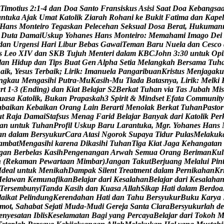
T
i
m
o
t
i
u
s
2
:
1
-
4
d
a
n
D
o
a
S
a
n
t
o
F
r
a
n
s
i
s
k
u
s
A
s
i
s
i
S
a
a
t
D
o
a
K
e
b
a
n
g
s
a
a
n
t
u
k
a
A
j
a
k
U
m
a
t
K
a
t
o
l
i
k
Z
i
a
r
a
h
R
o
h
a
n
i
k
e
B
u
k
i
t
F
a
t
i
m
a
d
a
n
K
a
p
e
l
H
a
n
s
M
o
n
t
e
i
r
o
T
e
g
a
s
k
a
n
P
e
l
e
c
e
h
a
n
S
e
k
s
u
a
l
D
o
s
a
B
e
r
a
t
,
H
u
k
u
m
a
n
D
u
t
a
D
a
m
a
i
U
s
k
u
p
Y
o
h
a
n
e
s
H
a
n
s
M
o
n
t
e
i
r
o
:
M
e
m
a
h
a
m
i
I
m
a
g
o
D
e
i
d
a
n
U
r
g
e
n
s
i
H
a
r
i
L
i
b
u
r
B
e
b
a
s
G
a
w
a
i
T
e
m
a
n
B
a
r
u
N
u
e
l
a
d
a
n
C
e
s
c
o
s
L
e
o
X
I
V
d
a
n
S
K
B
T
u
j
u
h
M
e
n
t
e
r
i
d
a
l
a
m
K
B
C
J
o
h
n
3
:
3
0
u
n
t
u
k
O
p
i
l
a
n
H
i
d
u
p
d
a
n
T
i
p
s
B
u
a
t
G
e
n
A
l
p
h
a
S
e
t
i
a
M
e
l
a
n
g
k
a
h
B
e
r
s
a
m
a
T
u
h
B
a
i
k
,
Y
e
s
u
s
T
e
r
b
a
i
k
;
L
i
r
i
k
:
I
m
a
n
u
e
l
a
P
a
n
g
a
r
i
b
u
a
n
K
r
i
s
t
u
s
M
e
n
j
a
g
a
k
u
n
g
k
a
u
M
e
n
g
a
s
i
h
i
P
u
t
r
a
-
M
u
K
a
s
i
h
-
M
u
T
i
a
d
a
B
a
t
a
s
n
y
a
,
L
i
r
i
k
:
M
e
l
k
i
a
r
t
1
-
3
(
E
n
d
i
n
g
)
d
a
n
K
i
a
t
B
e
l
a
j
a
r
S
2
B
e
r
k
a
t
T
u
h
a
n
v
i
a
T
a
s
J
u
b
a
h
M
i
s
u
a
s
a
K
a
t
o
l
i
k
,
B
u
k
a
n
P
r
a
p
a
s
k
a
h
3
S
p
i
r
i
t
&
M
i
n
d
s
e
t
E
f
a
t
a
C
o
m
m
u
n
i
t
y
a
b
a
i
k
a
n
K
e
b
a
i
k
a
n
O
r
a
n
g
L
a
i
n
B
e
r
a
r
t
i
M
e
n
o
l
a
k
B
e
r
k
a
t
T
u
h
a
n
P
a
s
t
o
r
u
t
R
a
j
a
D
a
m
a
i
S
t
a
f
s
u
s
M
e
n
a
g
F
a
r
i
d
B
e
l
a
j
a
r
B
a
n
y
a
k
d
a
r
i
K
a
t
o
l
i
k
P
e
r
a
n
u
n
t
u
k
T
u
h
a
n
P
r
o
f
i
l
U
s
k
u
p
B
a
r
u
L
a
r
a
n
t
u
k
a
,
M
g
r
.
Y
o
h
a
n
e
s
H
a
n
s
a
n
d
a
l
a
m
B
e
r
s
y
u
k
u
r
C
a
r
a
A
t
a
s
i
N
g
o
r
o
k
S
u
p
a
y
a
T
i
d
u
r
P
u
l
a
s
M
e
l
a
k
u
k
a
m
b
a
t
M
e
n
g
a
s
i
h
i
k
a
r
e
n
a
D
i
k
a
s
i
h
i
T
u
h
a
n
T
i
g
a
K
i
a
t
J
a
g
a
K
e
h
a
n
g
a
t
a
n
g
a
n
B
e
r
b
e
l
a
s
K
a
s
i
h
P
e
n
g
e
n
a
n
g
a
n
A
r
w
a
h
S
e
m
u
a
O
r
a
n
g
B
e
r
i
m
a
n
K
u
l
h
(
R
e
k
a
m
a
n
P
e
w
a
r
t
a
a
n
M
i
m
b
a
r
)
J
a
n
g
a
n
T
a
k
u
t
B
e
r
j
u
a
n
g
M
e
l
a
l
u
i
P
i
n
I
d
e
a
l
u
n
t
u
k
M
e
n
i
k
a
h
D
a
m
p
a
k
S
i
l
e
n
t
T
r
e
a
t
m
e
n
t
d
a
l
a
m
P
e
r
n
i
k
a
h
a
n
K
r
M
e
l
a
w
a
n
K
e
m
u
n
a
f
i
k
a
n
B
e
l
a
j
a
r
d
a
r
i
K
e
s
a
l
a
h
a
n
B
e
l
a
j
a
r
d
a
r
i
K
e
s
a
l
a
h
a
T
e
r
s
e
m
b
u
n
y
i
T
a
n
d
a
K
a
s
i
h
d
a
n
K
u
a
s
a
A
l
l
a
h
S
i
k
a
p
H
a
t
i
d
a
l
a
m
B
e
r
d
o
a
l
a
i
k
a
t
P
e
l
i
n
d
u
n
g
K
e
r
e
n
d
a
h
a
n
H
a
t
i
d
a
n
T
a
h
u
B
e
r
s
y
u
k
u
r
B
u
k
u
K
a
r
y
a
m
o
t
,
S
a
h
a
b
a
t
S
e
j
a
t
i
M
u
d
a
-
M
u
d
i
G
e
r
e
j
a
S
a
n
t
a
C
l
a
r
a
B
e
r
s
y
u
k
u
r
l
a
h
d
e
e
n
y
e
s
a
t
a
n
I
b
l
i
s
K
e
s
e
l
a
m
a
t
a
n
B
a
g
i
y
a
n
g
P
e
r
c
a
y
a
B
e
l
a
j
a
r
d
a
r
i
T
o
k
o
h