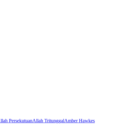
llah Persekutuan
Allah Tritunggal
Amber Hawkes