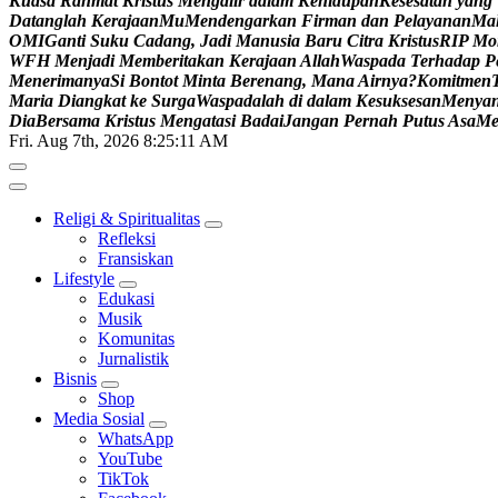
K
u
a
s
a
R
a
h
m
a
t
K
r
i
s
t
u
s
M
e
n
g
a
l
i
r
d
a
l
a
m
K
e
h
i
d
u
p
a
n
K
e
s
e
s
a
t
a
n
y
a
n
g
D
a
t
a
n
g
l
a
h
K
e
r
a
j
a
a
n
M
u
M
e
n
d
e
n
g
a
r
k
a
n
F
i
r
m
a
n
d
a
n
P
e
l
a
y
a
n
a
n
M
a
O
M
I
G
a
n
t
i
S
u
k
u
C
a
d
a
n
g
,
J
a
d
i
M
a
n
u
s
i
a
B
a
r
u
C
i
t
r
a
K
r
i
s
t
u
s
R
I
P
M
o
W
F
H
M
e
n
j
a
d
i
M
e
m
b
e
r
i
t
a
k
a
n
K
e
r
a
j
a
a
n
A
l
l
a
h
W
a
s
p
a
d
a
T
e
r
h
a
d
a
p
P
M
e
n
e
r
i
m
a
n
y
a
S
i
B
o
n
t
o
t
M
i
n
t
a
B
e
r
e
n
a
n
g
,
M
a
n
a
A
i
r
n
y
a
?
K
o
m
i
t
m
e
n
M
a
r
i
a
D
i
a
n
g
k
a
t
k
e
S
u
r
g
a
W
a
s
p
a
d
a
l
a
h
d
i
d
a
l
a
m
K
e
s
u
k
s
e
s
a
n
M
e
n
y
a
D
i
a
B
e
r
s
a
m
a
K
r
i
s
t
u
s
M
e
n
g
a
t
a
s
i
B
a
d
a
i
J
a
n
g
a
n
P
e
r
n
a
h
P
u
t
u
s
A
s
a
M
Fri. Aug 7th, 2026
8:25:12 AM
Religi & Spiritualitas
Refleksi
Fransiskan
Lifestyle
Edukasi
Musik
Komunitas
Jurnalistik
Bisnis
Shop
Media Sosial
WhatsApp
YouTube
TikTok