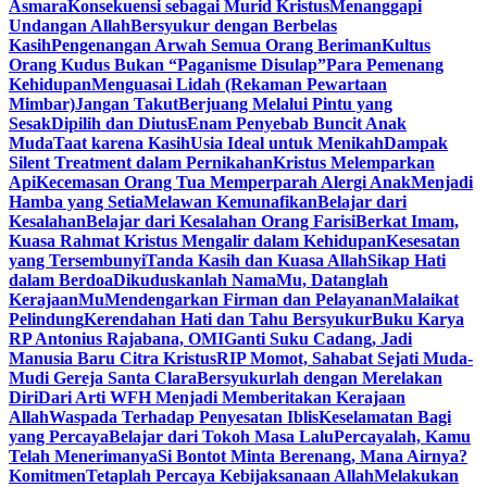
Asmara
Konsekuensi sebagai Murid Kristus
Menanggapi
Undangan Allah
Bersyukur dengan Berbelas
Kasih
Pengenangan Arwah Semua Orang Beriman
Kultus
Orang Kudus Bukan “Paganisme Disulap”
Para Pemenang
Kehidupan
Menguasai Lidah (Rekaman Pewartaan
Mimbar)
Jangan Takut
Berjuang Melalui Pintu yang
Sesak
Dipilih dan Diutus
Enam Penyebab Buncit Anak
Muda
Taat karena Kasih
Usia Ideal untuk Menikah
Dampak
Silent Treatment dalam Pernikahan
Kristus Melemparkan
Api
Kecemasan Orang Tua Memperparah Alergi Anak
Menjadi
Hamba yang Setia
Melawan Kemunafikan
Belajar dari
Kesalahan
Belajar dari Kesalahan Orang Farisi
Berkat Imam,
Kuasa Rahmat Kristus Mengalir dalam Kehidupan
Kesesatan
yang Tersembunyi
Tanda Kasih dan Kuasa Allah
Sikap Hati
dalam Berdoa
Dikuduskanlah NamaMu, Datanglah
KerajaanMu
Mendengarkan Firman dan Pelayanan
Malaikat
Pelindung
Kerendahan Hati dan Tahu Bersyukur
Buku Karya
RP Antonius Rajabana, OMI
Ganti Suku Cadang, Jadi
Manusia Baru Citra Kristus
RIP Momot, Sahabat Sejati Muda-
Mudi Gereja Santa Clara
Bersyukurlah dengan Merelakan
Diri
Dari Arti WFH Menjadi Memberitakan Kerajaan
Allah
Waspada Terhadap Penyesatan Iblis
Keselamatan Bagi
yang Percaya
Belajar dari Tokoh Masa Lalu
Percayalah, Kamu
Telah Menerimanya
Si Bontot Minta Berenang, Mana Airnya?
Komitmen
Tetaplah Percaya Kebijaksanaan Allah
Melakukan