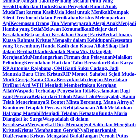
Mimbar)
Jangan Takut
Berjuang Melalui Pintu yang
Sesak
Dipilih dan Diutus
Enam Penyebab Buncit Anak
Muda
Taat karena Kasih
Usia Ideal untuk Menikah
Dampak
Silent Treatment dalam Pernikahan
Kristus Melemparkan
Api
Kecemasan Orang Tua Memperparah Alergi Anak
Menjadi
Hamba yang Setia
Melawan Kemunafikan
Belajar dari
Kesalahan
Belajar dari Kesalahan Orang Farisi
Berkat Imam,
Kuasa Rahmat Kristus Mengalir dalam Kehidupan
Kesesatan
yang Tersembunyi
Tanda Kasih dan Kuasa Allah
Sikap Hati
dalam Berdoa
Dikuduskanlah NamaMu, Datanglah
KerajaanMu
Mendengarkan Firman dan Pelayanan
Malaikat
Pelindung
Kerendahan Hati dan Tahu Bersyukur
Buku Karya
RP Antonius Rajabana, OMI
Ganti Suku Cadang, Jadi
Manusia Baru Citra Kristus
RIP Momot, Sahabat Sejati Muda-
Mudi Gereja Santa Clara
Bersyukurlah dengan Merelakan
Diri
Dari Arti WFH Menjadi Memberitakan Kerajaan
Allah
Waspada Terhadap Penyesatan Iblis
Keselamatan Bagi
yang Percaya
Belajar dari Tokoh Masa Lalu
Percayalah, Kamu
Telah Menerimanya
Si Bontot Minta Berenang, Mana Airnya?
Komitmen
Tetaplah Percaya Kebijaksanaan Allah
Melakukan
Hal yang Mustahil
Menjadi Teladan Ketaatan
Bunda Maria
Diangkat ke Surga
Waspadalah di dalam
Kesuksesan
Menyangkal Diri, Memanggul Salib dan Mengikuti
Kristus
Kristus Membangun GerejaNya
Dengarkanlah
Dia
Bersama Kristus Mengatasi Badai
Jangan Pernah Putus