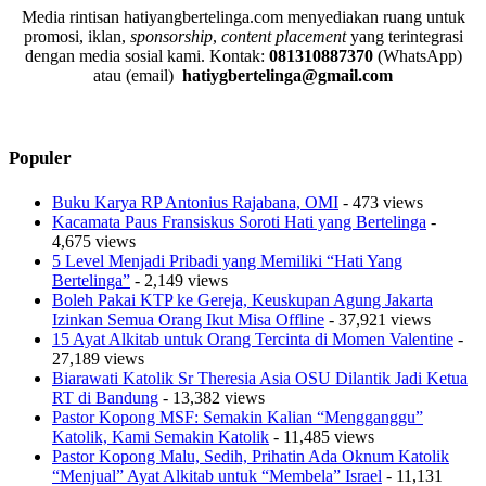
Media rintisan hatiyangbertelinga.com menyediakan ruang untuk
promosi, iklan,
sponsorship
,
content placement
yang terintegrasi
dengan media sosial kami.
Kontak:
081310887370
(WhatsApp)
atau (email)
hatiygbertelinga@gmail.com
Populer
Buku Karya RP Antonius Rajabana, OMI
- 473 views
Kacamata Paus Fransiskus Soroti Hati yang Bertelinga
-
4,675 views
5 Level Menjadi Pribadi yang Memiliki “Hati Yang
Bertelinga”
- 2,149 views
Boleh Pakai KTP ke Gereja, Keuskupan Agung Jakarta
Izinkan Semua Orang Ikut Misa Offline
- 37,921 views
15 Ayat Alkitab untuk Orang Tercinta di Momen Valentine
-
27,189 views
Biarawati Katolik Sr Theresia Asia OSU Dilantik Jadi Ketua
RT di Bandung
- 13,382 views
Pastor Kopong MSF: Semakin Kalian “Mengganggu”
Katolik, Kami Semakin Katolik
- 11,485 views
Pastor Kopong Malu, Sedih, Prihatin Ada Oknum Katolik
“Menjual” Ayat Alkitab untuk “Membela” Israel
- 11,131