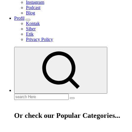
Instagram
Podcast
Blog
Profil
Kontak
Siber
Etik
Privacy Policy
Mendengar dengan Cinta
HATI YANG BERTELINGA
Search
for:
Or check our Popular Categories...