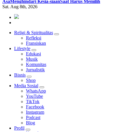
Asa
Menghindari Kesia-siaan
Saat Harus Memilih
Sat. Aug 8th, 2026
Mendengar dengan Cinta
HATI YANG BERTELINGA
Religi & Spiritualitas
Refleksi
Fransiskan
Lifestyle
Edukasi
Musik
Komunitas
Jurnalistik
Bisnis
Shop
Media Sosial
WhatsApp
YouTube
TikTok
Facebook
Instagram
Podcast
Blog
Profil