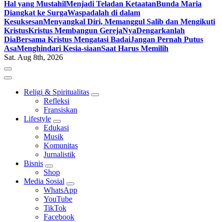
Hal yang Mustahil
Menjadi Teladan Ketaatan
Bunda Maria
Diangkat ke Surga
Waspadalah di dalam
Kesuksesan
Menyangkal Diri, Memanggul Salib dan Mengikuti
Kristus
Kristus Membangun GerejaNya
Dengarkanlah
Dia
Bersama Kristus Mengatasi Badai
Jangan Pernah Putus
Asa
Menghindari Kesia-siaan
Saat Harus Memilih
Sat. Aug 8th, 2026
Religi & Spiritualitas
Refleksi
Fransiskan
Lifestyle
Edukasi
Musik
Komunitas
Jurnalistik
Bisnis
Shop
Media Sosial
WhatsApp
YouTube
TikTok
Facebook