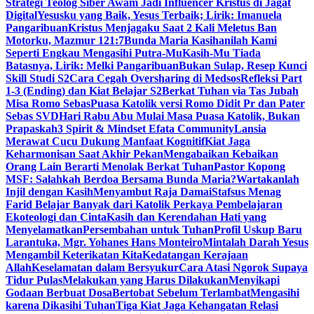
Strategi Teolog Siber Awam Jadi Influencer Kristus di Jagat
Digital
Yesusku yang Baik, Yesus Terbaik; Lirik: Imanuela
Pangaribuan
Kristus Menjagaku Saat 2 Kali Meletus Ban
Motorku, Mazmur 121:7
Bunda Maria Kasihanilah Kami
Seperti Engkau Mengasihi Putra-Mu
Kasih-Mu Tiada
Batasnya, Lirik: Melki Pangaribuan
Bukan Sulap, Resep Kunci
Skill Studi S2
Cara Cegah Oversharing di Medsos
Refleksi Part
1-3 (Ending) dan Kiat Belajar S2
Berkat Tuhan via Tas Jubah
Misa Romo Sebas
Puasa Katolik versi Romo Didit Pr dan Pater
Sebas SVD
Hari Rabu Abu Mulai Masa Puasa Katolik, Bukan
Prapaskah
3 Spirit & Mindset Efata Community
Lansia
Merawat Cucu Dukung Manfaat Kognitif
Kiat Jaga
Keharmonisan Saat Akhir Pekan
Mengabaikan Kebaikan
Orang Lain Berarti Menolak Berkat Tuhan
Pastor Kopong
MSF: Salahkah Berdoa Bersama Bunda Maria?
Wartakanlah
Injil dengan Kasih
Menyambut Raja Damai
Stafsus Menag
Farid Belajar Banyak dari Katolik Perkaya Pembelajaran
Ekoteologi dan Cinta
Kasih dan Kerendahan Hati yang
Menyelamatkan
Persembahan untuk Tuhan
Profil Uskup Baru
Larantuka, Mgr. Yohanes Hans Monteiro
Mintalah Darah Yesus
Mengambil Keterikatan Kita
Kedatangan Kerajaan
Allah
Keselamatan dalam Bersyukur
Cara Atasi Ngorok Supaya
Tidur Pulas
Melakukan yang Harus Dilakukan
Menyikapi
Godaan Berbuat Dosa
Bertobat Sebelum Terlambat
Mengasihi
karena Dikasihi Tuhan
Tiga Kiat Jaga Kehangatan Relasi