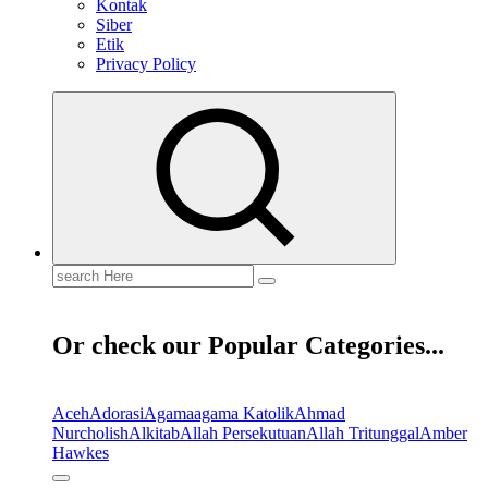
Kontak
Siber
Etik
Privacy Policy
Search
for:
Or check our Popular Categories...
Aceh
Adorasi
Agama
agama Katolik
Ahmad
Nurcholish
Alkitab
Allah Persekutuan
Allah Tritunggal
Amber
Hawkes