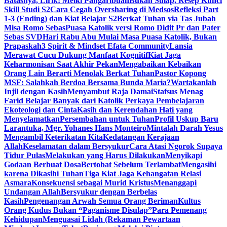
Batasnya, Lirik: Melki Pangaribuan
Bukan Sulap, Resep Kunci
Skill Studi S2
Cara Cegah Oversharing di Medsos
Refleksi Part
1-3 (Ending) dan Kiat Belajar S2
Berkat Tuhan via Tas Jubah
Misa Romo Sebas
Puasa Katolik versi Romo Didit Pr dan Pater
Sebas SVD
Hari Rabu Abu Mulai Masa Puasa Katolik, Bukan
Prapaskah
3 Spirit & Mindset Efata Community
Lansia
Merawat Cucu Dukung Manfaat Kognitif
Kiat Jaga
Keharmonisan Saat Akhir Pekan
Mengabaikan Kebaikan
Orang Lain Berarti Menolak Berkat Tuhan
Pastor Kopong
MSF: Salahkah Berdoa Bersama Bunda Maria?
Wartakanlah
Injil dengan Kasih
Menyambut Raja Damai
Stafsus Menag
Farid Belajar Banyak dari Katolik Perkaya Pembelajaran
Ekoteologi dan Cinta
Kasih dan Kerendahan Hati yang
Menyelamatkan
Persembahan untuk Tuhan
Profil Uskup Baru
Larantuka, Mgr. Yohanes Hans Monteiro
Mintalah Darah Yesus
Mengambil Keterikatan Kita
Kedatangan Kerajaan
Allah
Keselamatan dalam Bersyukur
Cara Atasi Ngorok Supaya
Tidur Pulas
Melakukan yang Harus Dilakukan
Menyikapi
Godaan Berbuat Dosa
Bertobat Sebelum Terlambat
Mengasihi
karena Dikasihi Tuhan
Tiga Kiat Jaga Kehangatan Relasi
Asmara
Konsekuensi sebagai Murid Kristus
Menanggapi
Undangan Allah
Bersyukur dengan Berbelas
Kasih
Pengenangan Arwah Semua Orang Beriman
Kultus
Orang Kudus Bukan “Paganisme Disulap”
Para Pemenang
Kehidupan
Menguasai Lidah (Rekaman Pewartaan