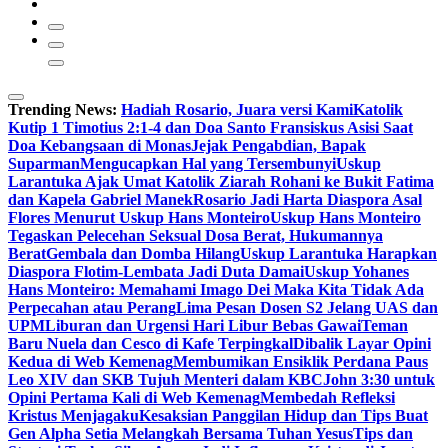
Trending News:
Hadiah Rosario, Juara versi Kami
Katolik
Kutip 1 Timotius 2:1-4 dan Doa Santo Fransiskus Asisi Saat
Doa Kebangsaan di Monas
Jejak Pengabdian, Bapak
Suparman
Mengucapkan Hal yang Tersembunyi
Uskup
Larantuka Ajak Umat Katolik Ziarah Rohani ke Bukit Fatima
dan Kapela Gabriel Manek
Rosario Jadi Harta Diaspora Asal
Flores Menurut Uskup Hans Monteiro
Uskup Hans Monteiro
Tegaskan Pelecehan Seksual Dosa Berat, Hukumannya
Berat
Gembala dan Domba Hilang
Uskup Larantuka Harapkan
Diaspora Flotim-Lembata Jadi Duta Damai
Uskup Yohanes
Hans Monteiro: Memahami Imago Dei Maka Kita Tidak Ada
Perpecahan atau Perang
Lima Pesan Dosen S2 Jelang UAS dan
UPM
Liburan dan Urgensi Hari Libur Bebas Gawai
Teman
Baru Nuela dan Cesco di Kafe Terpingkal
Dibalik Layar Opini
Kedua di Web Kemenag
Membumikan Ensiklik Perdana Paus
Leo XIV dan SKB Tujuh Menteri dalam KBC
John 3:30 untuk
Opini Pertama Kali di Web Kemenag
Membedah Refleksi
Kristus Menjagaku
Kesaksian Panggilan Hidup dan Tips Buat
Gen Alpha Setia Melangkah Bersama Tuhan Yesus
Tips dan