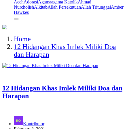
Aceh
Adorasi
Agama
agama Katolik
Ahmad
Nurcholish
Alkitab
Allah Persekutuan
Allah Tritunggal
Amber
Hawkes
Home
12 Hidangan Khas Imlek Miliki Doa
dan Harapan
12 Hidangan Khas Imlek Miliki Doa dan
Harapan
Kontributor
February 8, 2021