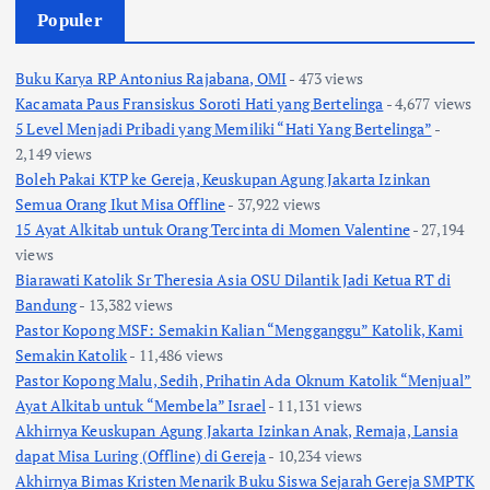
Populer
Buku Karya RP Antonius Rajabana, OMI
- 473 views
Kacamata Paus Fransiskus Soroti Hati yang Bertelinga
- 4,677 views
5 Level Menjadi Pribadi yang Memiliki “Hati Yang Bertelinga”
-
2,149 views
Boleh Pakai KTP ke Gereja, Keuskupan Agung Jakarta Izinkan
Semua Orang Ikut Misa Offline
- 37,922 views
15 Ayat Alkitab untuk Orang Tercinta di Momen Valentine
- 27,194
views
Biarawati Katolik Sr Theresia Asia OSU Dilantik Jadi Ketua RT di
Bandung
- 13,382 views
Pastor Kopong MSF: Semakin Kalian “Mengganggu” Katolik, Kami
Semakin Katolik
- 11,486 views
Pastor Kopong Malu, Sedih, Prihatin Ada Oknum Katolik “Menjual”
Ayat Alkitab untuk “Membela” Israel
- 11,131 views
Akhirnya Keuskupan Agung Jakarta Izinkan Anak, Remaja, Lansia
dapat Misa Luring (Offline) di Gereja
- 10,234 views
Akhirnya Bimas Kristen Menarik Buku Siswa Sejarah Gereja SMPTK