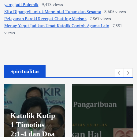
yang Jadi Polemik
- 9,413 views
Kita Dipanggil untuk Mencintai Tuhan dan Sesama
- 8,605 views
Pelayanan Paroki Secepat Chatting Medsos
- 7,867 views
Menag Yaqut Jadikan Umat Katolik Contoh Agama Lain
- 7,581
views
Spiritualitas
Katolik Kutip
1 Timotius
2:1-4 dan Doa