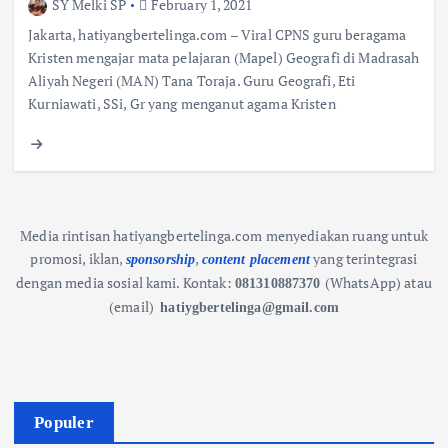
SY Melki SP
February 1, 2021
Jakarta, hatiyangbertelinga.com – Viral CPNS guru beragama
Kristen mengajar mata pelajaran (Mapel) Geografi di Madrasah
Aliyah Negeri (MAN) Tana Toraja. Guru Geografi, Eti
Kurniawati, SSi, Gr yang menganut agama Kristen
Media rintisan hatiyangbertelinga.com menyediakan ruang untuk
promosi, iklan,
,
yang terintegrasi
sponsorship
content placement
dengan media sosial kami.
Kontak:
(WhatsApp) atau
081310887370
(email)
hatiygbertelinga@gmail.com
Populer