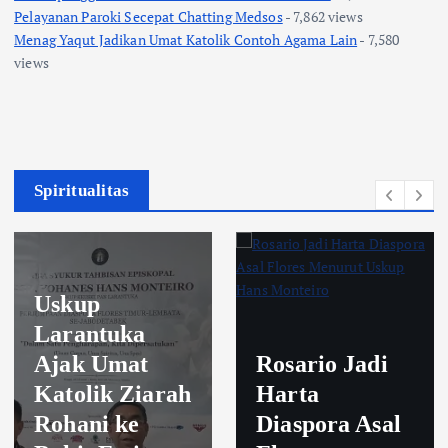
Pelayanan Paroki Secepat Chatting Medsos
- 7,862 views
Menag Yaqut Jadikan Umat Katolik Contoh Agama Lain
- 7,580
views
Spiritualitas
Uskup
Larantuka
Ajak Umat
Rosario Jadi
Katolik Ziarah
Harta
Rohani ke
Diaspora Asal