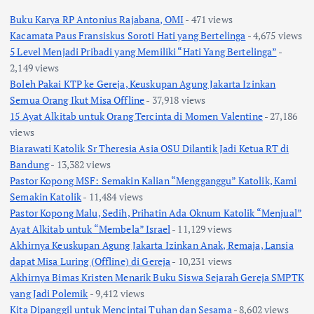
Buku Karya RP Antonius Rajabana, OMI
- 471 views
Kacamata Paus Fransiskus Soroti Hati yang Bertelinga
- 4,675 views
5 Level Menjadi Pribadi yang Memiliki “Hati Yang Bertelinga”
-
2,149 views
Boleh Pakai KTP ke Gereja, Keuskupan Agung Jakarta Izinkan
Semua Orang Ikut Misa Offline
- 37,918 views
15 Ayat Alkitab untuk Orang Tercinta di Momen Valentine
- 27,186
views
Biarawati Katolik Sr Theresia Asia OSU Dilantik Jadi Ketua RT di
Bandung
- 13,382 views
Pastor Kopong MSF: Semakin Kalian “Mengganggu” Katolik, Kami
Semakin Katolik
- 11,484 views
Pastor Kopong Malu, Sedih, Prihatin Ada Oknum Katolik “Menjual”
Ayat Alkitab untuk “Membela” Israel
- 11,129 views
Akhirnya Keuskupan Agung Jakarta Izinkan Anak, Remaja, Lansia
dapat Misa Luring (Offline) di Gereja
- 10,231 views
Akhirnya Bimas Kristen Menarik Buku Siswa Sejarah Gereja SMPTK
yang Jadi Polemik
- 9,412 views
Kita Dipanggil untuk Mencintai Tuhan dan Sesama
- 8,602 views