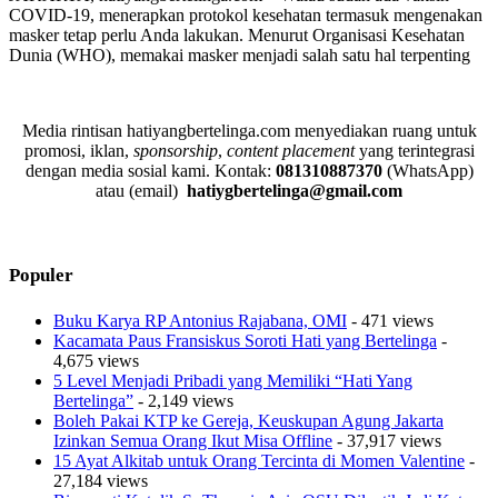
COVID-19, menerapkan protokol kesehatan termasuk mengenakan
masker tetap perlu Anda lakukan. Menurut Organisasi Kesehatan
Dunia (WHO), memakai masker menjadi salah satu hal terpenting
Media rintisan hatiyangbertelinga.com menyediakan ruang untuk
promosi, iklan,
sponsorship
,
content placement
yang terintegrasi
dengan media sosial kami.
Kontak:
081310887370
(WhatsApp)
atau (email)
hatiygbertelinga@gmail.com
Populer
Buku Karya RP Antonius Rajabana, OMI
- 471 views
Kacamata Paus Fransiskus Soroti Hati yang Bertelinga
-
4,675 views
5 Level Menjadi Pribadi yang Memiliki “Hati Yang
Bertelinga”
- 2,149 views
Boleh Pakai KTP ke Gereja, Keuskupan Agung Jakarta
Izinkan Semua Orang Ikut Misa Offline
- 37,917 views
15 Ayat Alkitab untuk Orang Tercinta di Momen Valentine
-
27,184 views