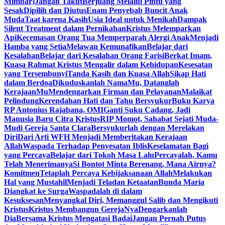
Mimbar)
Jangan Takut
Berjuang Melalui Pintu yang
Sesak
Dipilih dan Diutus
Enam Penyebab Buncit Anak
Muda
Taat karena Kasih
Usia Ideal untuk Menikah
Dampak
Silent Treatment dalam Pernikahan
Kristus Melemparkan
Api
Kecemasan Orang Tua Memperparah Alergi Anak
Menjadi
Hamba yang Setia
Melawan Kemunafikan
Belajar dari
Kesalahan
Belajar dari Kesalahan Orang Farisi
Berkat Imam,
Kuasa Rahmat Kristus Mengalir dalam Kehidupan
Kesesatan
yang Tersembunyi
Tanda Kasih dan Kuasa Allah
Sikap Hati
dalam Berdoa
Dikuduskanlah NamaMu, Datanglah
KerajaanMu
Mendengarkan Firman dan Pelayanan
Malaikat
Pelindung
Kerendahan Hati dan Tahu Bersyukur
Buku Karya
RP Antonius Rajabana, OMI
Ganti Suku Cadang, Jadi
Manusia Baru Citra Kristus
RIP Momot, Sahabat Sejati Muda-
Mudi Gereja Santa Clara
Bersyukurlah dengan Merelakan
Diri
Dari Arti WFH Menjadi Memberitakan Kerajaan
Allah
Waspada Terhadap Penyesatan Iblis
Keselamatan Bagi
yang Percaya
Belajar dari Tokoh Masa Lalu
Percayalah, Kamu
Telah Menerimanya
Si Bontot Minta Berenang, Mana Airnya?
Komitmen
Tetaplah Percaya Kebijaksanaan Allah
Melakukan
Hal yang Mustahil
Menjadi Teladan Ketaatan
Bunda Maria
Diangkat ke Surga
Waspadalah di dalam
Kesuksesan
Menyangkal Diri, Memanggul Salib dan Mengikuti
Kristus
Kristus Membangun GerejaNya
Dengarkanlah
Dia
Bersama Kristus Mengatasi Badai
Jangan Pernah Putus