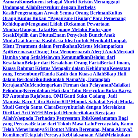
Asmara
Konsekuensi sebagai Murid Kristus
Menanggapi
Undangan Allah
Bersyukur dengan Berbelas
Kasih
Pengenangan Arwah Semua Orang Beriman
Kultus
Orang Kudus Bukan “Paganisme Disulap”
Para Pemenang
Kehidupan
Menguasai Lidah (Rekaman Pewartaan
Mimbar)
Jangan Takut
Berjuang Melalui Pintu yang
Sesak
Dipilih dan Diutus
Enam Penyebab Buncit Anak
Muda
Taat karena Kasih
Usia Ideal untuk Menikah
Dampak
Silent Treatment dalam Pernikahan
Kristus Melemparkan
Api
Kecemasan Orang Tua Memperparah Alergi Anak
Menjadi
Hamba yang Setia
Melawan Kemunafikan
Belajar dari
Kesalahan
Belajar dari Kesalahan Orang Farisi
Berkat Imam,
Kuasa Rahmat Kristus Mengalir dalam Kehidupan
Kesesatan
yang Tersembunyi
Tanda Kasih dan Kuasa Allah
Sikap Hati
dalam Berdoa
Dikuduskanlah NamaMu, Datanglah
KerajaanMu
Mendengarkan Firman dan Pelayanan
Malaikat
Pelindung
Kerendahan Hati dan Tahu Bersyukur
Buku Karya
RP Antonius Rajabana, OMI
Ganti Suku Cadang, Jadi
Manusia Baru Citra Kristus
RIP Momot, Sahabat Sejati Muda-
Mudi Gereja Santa Clara
Bersyukurlah dengan Merelakan
Diri
Dari Arti WFH Menjadi Memberitakan Kerajaan
Allah
Waspada Terhadap Penyesatan Iblis
Keselamatan Bagi
yang Percaya
Belajar dari Tokoh Masa Lalu
Percayalah, Kamu
Telah Menerimanya
Si Bontot Minta Berenang, Mana Airnya?
Komitmen
Tetaplah Percaya Kebijaksanaan Allah
Melakukan