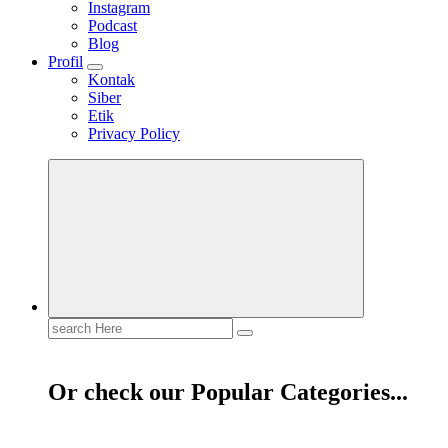
Instagram
Podcast
Blog
Profil
Kontak
Siber
Etik
Privacy Policy
Mendengar dengan Cinta
HATI YANG BERTELINGA
Search
for:
Or check our Popular Categories...