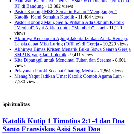
Biarawati Katolik Sr Theresia Asia OSU Dilantik Jadi Ketua
RT di Bandung
- 13,382 views
Pastor Kopong MSF: Semakin Kalian “Mengganggu”
Katolik, Kami Semakin Katolik
- 11,484 views
Pastor Kopong Malu, Sedih, Prihatin Ada Oknum Katolik
“Menjual” Ayat Alkitab untuk “Membela” Israel
- 11,129
views
Akhirnya Keuskupan Agung Jakarta Izinkan Anak, Remaja,
Lansia dapat Misa Luring (Offline) di Gereja
- 10,229 views
Akhirnya Bimas Kristen Menarik Buku Siswa Sejarah Gereja
SMPTK yang Jadi Polemik
- 9,411 views
Kita Dipanggil untuk Mencintai Tuhan dan Sesama
- 8,601
views
Pelayanan Paroki Secepat Chatting Medsos
- 7,861 views
Menag Yaqut Jadikan Umat Katolik Contoh Agama Lain
-
7,580 views
Spiritualitas
Katolik Kutip 1 Timotius 2:1-4 dan Doa
Santo Fransiskus Asisi Saat Doa