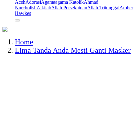
Aceh
Adorasi
Agama
agama Katolik
Ahmad
Nurcholish
Alkitab
Allah Persekutuan
Allah Tritunggal
Amber
Hawkes
Home
Lima Tanda Anda Mesti Ganti Masker