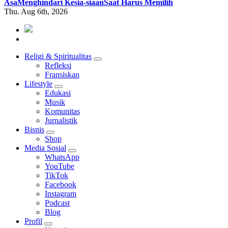
Asa
Menghindari Kesia-siaan
Saat Harus Memilih
Thu. Aug 6th, 2026
Mendengar dengan Cinta
HATI YANG BERTELINGA
Religi & Spiritualitas
Refleksi
Fransiskan
Lifestyle
Edukasi
Musik
Komunitas
Jurnalistik
Bisnis
Shop
Media Sosial
WhatsApp
YouTube
TikTok
Facebook
Instagram
Podcast
Blog
Profil