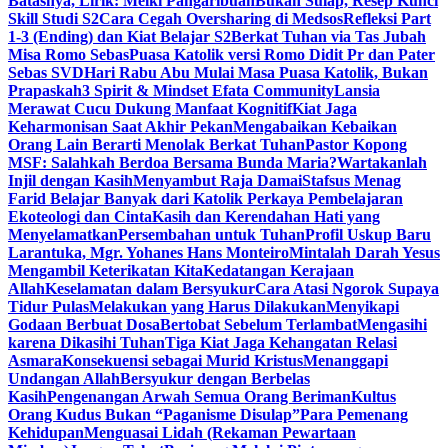
Batasnya, Lirik: Melki Pangaribuan
Bukan Sulap, Resep Kunci
Skill Studi S2
Cara Cegah Oversharing di Medsos
Refleksi Part
1-3 (Ending) dan Kiat Belajar S2
Berkat Tuhan via Tas Jubah
Misa Romo Sebas
Puasa Katolik versi Romo Didit Pr dan Pater
Sebas SVD
Hari Rabu Abu Mulai Masa Puasa Katolik, Bukan
Prapaskah
3 Spirit & Mindset Efata Community
Lansia
Merawat Cucu Dukung Manfaat Kognitif
Kiat Jaga
Keharmonisan Saat Akhir Pekan
Mengabaikan Kebaikan
Orang Lain Berarti Menolak Berkat Tuhan
Pastor Kopong
MSF: Salahkah Berdoa Bersama Bunda Maria?
Wartakanlah
Injil dengan Kasih
Menyambut Raja Damai
Stafsus Menag
Farid Belajar Banyak dari Katolik Perkaya Pembelajaran
Ekoteologi dan Cinta
Kasih dan Kerendahan Hati yang
Menyelamatkan
Persembahan untuk Tuhan
Profil Uskup Baru
Larantuka, Mgr. Yohanes Hans Monteiro
Mintalah Darah Yesus
Mengambil Keterikatan Kita
Kedatangan Kerajaan
Allah
Keselamatan dalam Bersyukur
Cara Atasi Ngorok Supaya
Tidur Pulas
Melakukan yang Harus Dilakukan
Menyikapi
Godaan Berbuat Dosa
Bertobat Sebelum Terlambat
Mengasihi
karena Dikasihi Tuhan
Tiga Kiat Jaga Kehangatan Relasi
Asmara
Konsekuensi sebagai Murid Kristus
Menanggapi
Undangan Allah
Bersyukur dengan Berbelas
Kasih
Pengenangan Arwah Semua Orang Beriman
Kultus
Orang Kudus Bukan “Paganisme Disulap”
Para Pemenang
Kehidupan
Menguasai Lidah (Rekaman Pewartaan