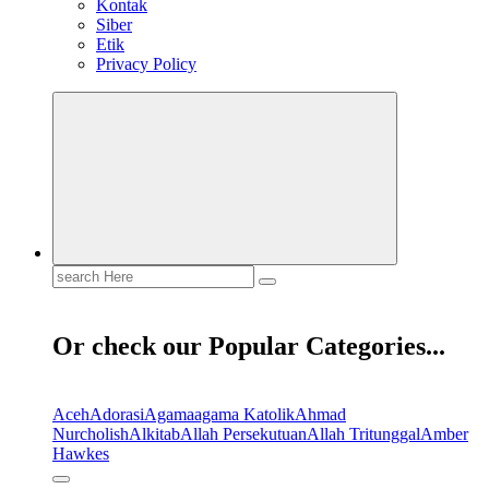
Kontak
Siber
Etik
Privacy Policy
Search
for:
Or check our Popular Categories...
Aceh
Adorasi
Agama
agama Katolik
Ahmad
Nurcholish
Alkitab
Allah Persekutuan
Allah Tritunggal
Amber
Hawkes