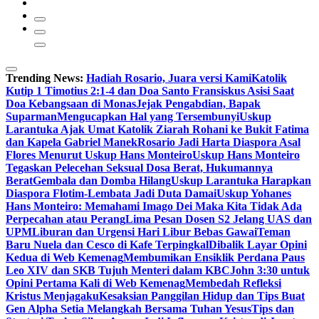
Trending News:
Hadiah Rosario, Juara versi Kami
Katolik
Kutip 1 Timotius 2:1-4 dan Doa Santo Fransiskus Asisi Saat
Doa Kebangsaan di Monas
Jejak Pengabdian, Bapak
Suparman
Mengucapkan Hal yang Tersembunyi
Uskup
Larantuka Ajak Umat Katolik Ziarah Rohani ke Bukit Fatima
dan Kapela Gabriel Manek
Rosario Jadi Harta Diaspora Asal
Flores Menurut Uskup Hans Monteiro
Uskup Hans Monteiro
Tegaskan Pelecehan Seksual Dosa Berat, Hukumannya
Berat
Gembala dan Domba Hilang
Uskup Larantuka Harapkan
Diaspora Flotim-Lembata Jadi Duta Damai
Uskup Yohanes
Hans Monteiro: Memahami Imago Dei Maka Kita Tidak Ada
Perpecahan atau Perang
Lima Pesan Dosen S2 Jelang UAS dan
UPM
Liburan dan Urgensi Hari Libur Bebas Gawai
Teman
Baru Nuela dan Cesco di Kafe Terpingkal
Dibalik Layar Opini
Kedua di Web Kemenag
Membumikan Ensiklik Perdana Paus
Leo XIV dan SKB Tujuh Menteri dalam KBC
John 3:30 untuk
Opini Pertama Kali di Web Kemenag
Membedah Refleksi
Kristus Menjagaku
Kesaksian Panggilan Hidup dan Tips Buat
Gen Alpha Setia Melangkah Bersama Tuhan Yesus
Tips dan