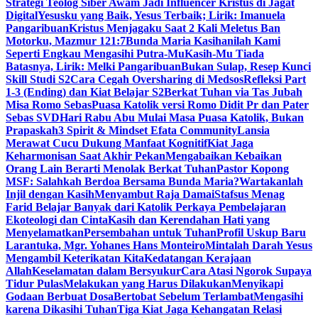
Strategi Teolog Siber Awam Jadi Influencer Kristus di Jagat
Digital
Yesusku yang Baik, Yesus Terbaik; Lirik: Imanuela
Pangaribuan
Kristus Menjagaku Saat 2 Kali Meletus Ban
Motorku, Mazmur 121:7
Bunda Maria Kasihanilah Kami
Seperti Engkau Mengasihi Putra-Mu
Kasih-Mu Tiada
Batasnya, Lirik: Melki Pangaribuan
Bukan Sulap, Resep Kunci
Skill Studi S2
Cara Cegah Oversharing di Medsos
Refleksi Part
1-3 (Ending) dan Kiat Belajar S2
Berkat Tuhan via Tas Jubah
Misa Romo Sebas
Puasa Katolik versi Romo Didit Pr dan Pater
Sebas SVD
Hari Rabu Abu Mulai Masa Puasa Katolik, Bukan
Prapaskah
3 Spirit & Mindset Efata Community
Lansia
Merawat Cucu Dukung Manfaat Kognitif
Kiat Jaga
Keharmonisan Saat Akhir Pekan
Mengabaikan Kebaikan
Orang Lain Berarti Menolak Berkat Tuhan
Pastor Kopong
MSF: Salahkah Berdoa Bersama Bunda Maria?
Wartakanlah
Injil dengan Kasih
Menyambut Raja Damai
Stafsus Menag
Farid Belajar Banyak dari Katolik Perkaya Pembelajaran
Ekoteologi dan Cinta
Kasih dan Kerendahan Hati yang
Menyelamatkan
Persembahan untuk Tuhan
Profil Uskup Baru
Larantuka, Mgr. Yohanes Hans Monteiro
Mintalah Darah Yesus
Mengambil Keterikatan Kita
Kedatangan Kerajaan
Allah
Keselamatan dalam Bersyukur
Cara Atasi Ngorok Supaya
Tidur Pulas
Melakukan yang Harus Dilakukan
Menyikapi
Godaan Berbuat Dosa
Bertobat Sebelum Terlambat
Mengasihi
karena Dikasihi Tuhan
Tiga Kiat Jaga Kehangatan Relasi