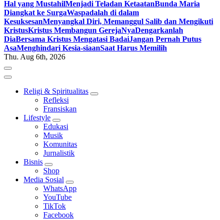
Hal yang Mustahil
Menjadi Teladan Ketaatan
Bunda Maria
Diangkat ke Surga
Waspadalah di dalam
Kesuksesan
Menyangkal Diri, Memanggul Salib dan Mengikuti
Kristus
Kristus Membangun GerejaNya
Dengarkanlah
Dia
Bersama Kristus Mengatasi Badai
Jangan Pernah Putus
Asa
Menghindari Kesia-siaan
Saat Harus Memilih
Thu. Aug 6th, 2026
Religi & Spiritualitas
Refleksi
Fransiskan
Lifestyle
Edukasi
Musik
Komunitas
Jurnalistik
Bisnis
Shop
Media Sosial
WhatsApp
YouTube
TikTok
Facebook