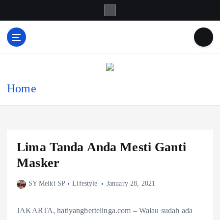
S
k
i
p
HATI YANG
t
Mendengar dengan Cinta
BERTELINGA
o
c
o
Home
n
t
e
n
t
Lima Tanda Anda Mesti Ganti
Masker
SY Melki SP
Lifestyle
January 28, 2021
JAKARTA, hatiyangbertelinga.com – Walau sudah ada