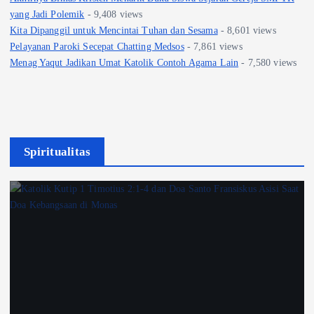
yang Jadi Polemik
- 9,408 views
Kita Dipanggil untuk Mencintai Tuhan dan Sesama
- 8,601 views
Pelayanan Paroki Secepat Chatting Medsos
- 7,861 views
Menag Yaqut Jadikan Umat Katolik Contoh Agama Lain
- 7,580 views
Spiritualitas