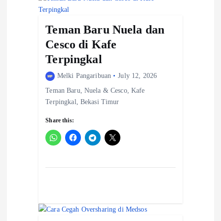
g
a
Teman Baru Nuela dan
t
Cesco di Kafe
i
Terpingkal
o
Melki Pangaribuan
July 12, 2026
Teman Baru, Nuela & Cesco, Kafe
n
Terpingkal, Bekasi Timur
Share this: