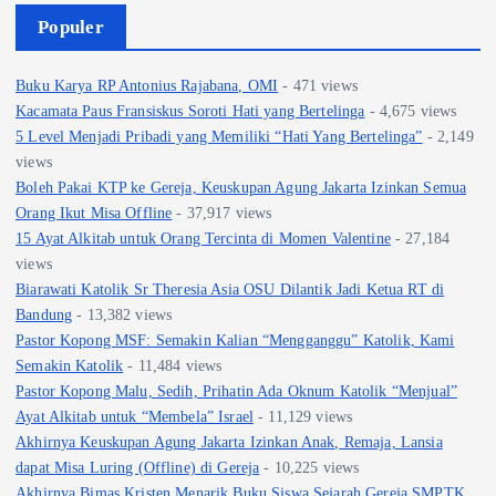
Populer
Buku Karya RP Antonius Rajabana, OMI
- 471 views
Kacamata Paus Fransiskus Soroti Hati yang Bertelinga
- 4,675 views
5 Level Menjadi Pribadi yang Memiliki “Hati Yang Bertelinga”
- 2,149
views
Boleh Pakai KTP ke Gereja, Keuskupan Agung Jakarta Izinkan Semua
Orang Ikut Misa Offline
- 37,917 views
15 Ayat Alkitab untuk Orang Tercinta di Momen Valentine
- 27,184
views
Biarawati Katolik Sr Theresia Asia OSU Dilantik Jadi Ketua RT di
Bandung
- 13,382 views
Pastor Kopong MSF: Semakin Kalian “Mengganggu” Katolik, Kami
Semakin Katolik
- 11,484 views
Pastor Kopong Malu, Sedih, Prihatin Ada Oknum Katolik “Menjual”
Ayat Alkitab untuk “Membela” Israel
- 11,129 views
Akhirnya Keuskupan Agung Jakarta Izinkan Anak, Remaja, Lansia
dapat Misa Luring (Offline) di Gereja
- 10,225 views
Akhirnya Bimas Kristen Menarik Buku Siswa Sejarah Gereja SMPTK