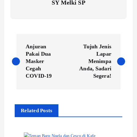
SY Melki SP
P
Anjuran
Tujuh Jenis
o
Pakai Dua
Lapar
Masker
Menimpa
s
Cegah
Anda, Sadari
t
COVID-19
Segera!
n
a
v
Related Posts
i