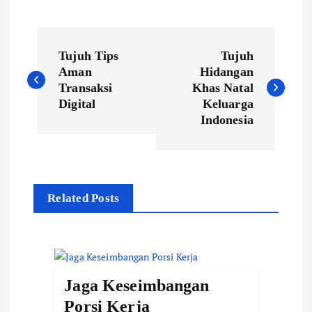
P
Tujuh Tips
Tujuh
o
Aman
Hidangan
Transaksi
Khas Natal
s
Digital
Keluarga
t
Indonesia
n
a
Related Posts
v
i
g
Jaga Keseimbangan
a
Porsi Kerja