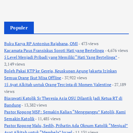
Populer
Buku Karya RP Antonius Rajabana, OMI
- 473 views
Kacamata Paus Fransiskus Soroti Hati yang Bertelinga
- 4,676 views
5 Level Menjadi Pribadi yang Memiliki “Hati Yang Bertelinga”
-
2,149 views
Boleh Pakai KTP ke Gereja, Keuskupan Agung Jakarta Izinkan
Semua Orang Ikut Misa Offline
- 37,922 views
15 Ayat Alkitab untuk Orang Tercinta di Momen Valentine
- 27,189
views
Biarawati Katolik Sr Theresia Asia OSU Dilantik Jadi Ketua RT di
Bandung
- 13,382 views
Pastor Kopong MSF: Semakin Kalian “Mengganggu” Katolik, Kami
Semakin Katolik
- 11,485 views
Pastor Kopong Malu, Sedih, Prihatin Ada Oknum Katolik “Menjual”
Ayat Alkitab untuk “Membela” Israel
- 11,131 views