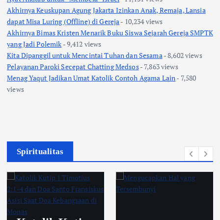
Akhirnya Keuskupan Agung Jakarta Izinkan Anak, Remaja, Lansia
dapat Misa Luring (Offline) di Gereja
- 10,234 views
Akhirnya Bimas Kristen Menarik Buku Siswa Sejarah Gereja SMPTK
yang Jadi Polemik
- 9,412 views
Kita Dipanggil untuk Mencintai Tuhan dan Sesama
- 8,602 views
Pelayanan Paroki Secepat Chatting Medsos
- 7,863 views
Menag Yaqut Jadikan Umat Katolik Contoh Agama Lain
- 7,580
views
Spiritualitas