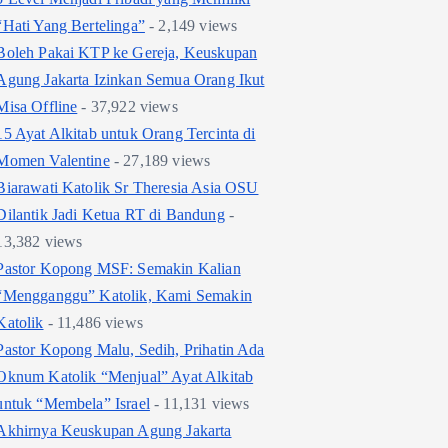
“Hati Yang Bertelinga”
- 2,149 views
Boleh Pakai KTP ke Gereja, Keuskupan
Agung Jakarta Izinkan Semua Orang Ikut
Misa Offline
- 37,922 views
15 Ayat Alkitab untuk Orang Tercinta di
Momen Valentine
- 27,189 views
Biarawati Katolik Sr Theresia Asia OSU
Dilantik Jadi Ketua RT di Bandung
-
13,382 views
Pastor Kopong MSF: Semakin Kalian
“Mengganggu” Katolik, Kami Semakin
Katolik
- 11,486 views
Pastor Kopong Malu, Sedih, Prihatin Ada
Oknum Katolik “Menjual” Ayat Alkitab
untuk “Membela” Israel
- 11,131 views
Akhirnya Keuskupan Agung Jakarta