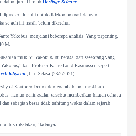
n dalam jurnal ilmiah
Heritage Science
.
ilipus terlalu sulit untuk didekontaminasi dengan
a sejauh ini masih belum diketahui.
Santo Yakobus, menjalani beberapa analisis. Yang terpenting,
340 M.
ukanlah milik St. Yakobus. Itu berasal dari seseorang yang
St Yakobus,” kata Profesor Kaare Lund Rasmussen seperti
itechdaily.com
, hari Selasa (23/2/2021)
rsity of Southern Denmark menambahkan,“meskipun
kobus, namun peninggalan tersebut memberikan kilatan cahaya
dan sebagian besar tidak terhitung waktu dalam sejarah
in untuk dikatakan,” katanya.