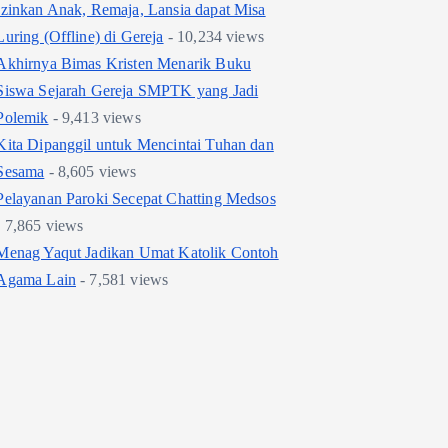
Izinkan Anak, Remaja, Lansia dapat Misa
Luring (Offline) di Gereja
- 10,234 views
Akhirnya Bimas Kristen Menarik Buku
Siswa Sejarah Gereja SMPTK yang Jadi
Polemik
- 9,413 views
Kita Dipanggil untuk Mencintai Tuhan dan
Sesama
- 8,605 views
Pelayanan Paroki Secepat Chatting Medsos
- 7,865 views
Menag Yaqut Jadikan Umat Katolik Contoh
Agama Lain
- 7,581 views