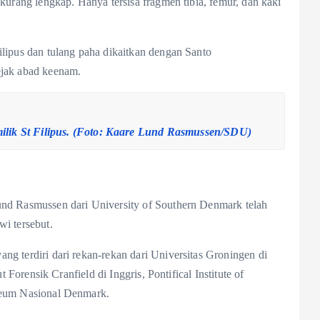
 kurang lengkap. Hanya tersisa fragmen tibia, femur, dan kaki
ilipus dan tulang paha dikaitkan dengan Santo
ejak abad keenam.
milik St Filipus. (Foto: Kaare Lund Rasmussen/SDU)
und Rasmussen dari University of Southern Denmark telah
wi tersebut.
ng terdiri dari rekan-rekan dari Universitas Groningen di
ut Forensik Cranfield di Inggris, Pontifical Institute of
useum Nasional Denmark.