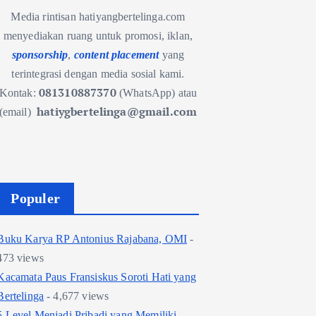
Media rintisan hatiyangbertelinga.com
menyediakan ruang untuk promosi, iklan,
sponsorship
,
content placement
yang
terintegrasi dengan media sosial kami.
081310887370
Kontak:
(WhatsApp) atau
hatiygbertelinga@gmail.com
(email)
Populer
Buku Karya RP Antonius Rajabana, OMI
-
473 views
Kacamata Paus Fransiskus Soroti Hati yang
Bertelinga
- 4,677 views
5 Level Menjadi Pribadi yang Memiliki