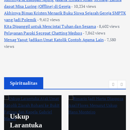
dapat Misa Luring (Offline) di Gereja
- 10,234 views
Akhirnya Bimas Kristen Menarik Buku Siswa Sejarah Gereja SMPTK
yang Jadi Polemik
- 9,412 views
Kita Dipanggil untuk Mencintai Tuhan dan Sesama
- 8,602 views
Pelayanan Paroki Secepat Chatting Medsos
- 7,862 views
Menag Yaqut Jadikan Umat Katolik Contoh Agama Lain
- 7,580
views
Spiritualitas
Uskup
Larantuka