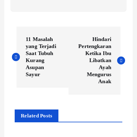
P
11 Masalah
Hindari
o
yang Terjadi
Pertengkaran
Saat Tubuh
Ketika Ibu
s
Kurang
Libatkan
t
Asupan
Ayah
Sayur
Mengurus
n
Anak
a
v
i
Related Posts
g