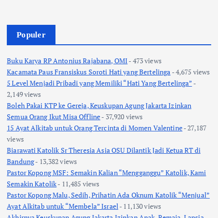
Populer
Buku Karya RP Antonius Rajabana, OMI
- 473 views
Kacamata Paus Fransiskus Soroti Hati yang Bertelinga
- 4,675 views
5 Level Menjadi Pribadi yang Memiliki “Hati Yang Bertelinga”
-
2,149 views
Boleh Pakai KTP ke Gereja, Keuskupan Agung Jakarta Izinkan
Semua Orang Ikut Misa Offline
- 37,920 views
15 Ayat Alkitab untuk Orang Tercinta di Momen Valentine
- 27,187
views
Biarawati Katolik Sr Theresia Asia OSU Dilantik Jadi Ketua RT di
Bandung
- 13,382 views
Pastor Kopong MSF: Semakin Kalian “Mengganggu” Katolik, Kami
Semakin Katolik
- 11,485 views
Pastor Kopong Malu, Sedih, Prihatin Ada Oknum Katolik “Menjual”
Ayat Alkitab untuk “Membela” Israel
- 11,130 views
Akhirnya Keuskupan Agung Jakarta Izinkan Anak, Remaja, Lansia