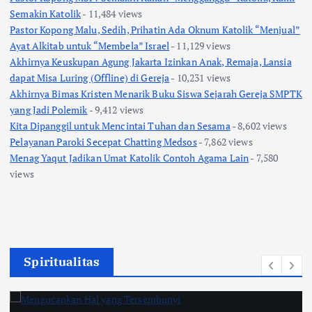
Semakin Katolik
- 11,484 views
Pastor Kopong Malu, Sedih, Prihatin Ada Oknum Katolik “Menjual”
Ayat Alkitab untuk “Membela” Israel
- 11,129 views
Akhirnya Keuskupan Agung Jakarta Izinkan Anak, Remaja, Lansia
dapat Misa Luring (Offline) di Gereja
- 10,231 views
Akhirnya Bimas Kristen Menarik Buku Siswa Sejarah Gereja SMPTK
yang Jadi Polemik
- 9,412 views
Kita Dipanggil untuk Mencintai Tuhan dan Sesama
- 8,602 views
Pelayanan Paroki Secepat Chatting Medsos
- 7,862 views
Menag Yaqut Jadikan Umat Katolik Contoh Agama Lain
- 7,580
views
Spiritualitas