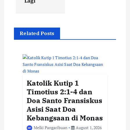
Lagi
a
v
i
Related Posts
g
a
t
i
Katolik Kutip 1
o
Timotius 2:1-4 dan
n
Doa Santo Fransiskus
Asisi Saat Doa
Kebangsaan di Monas
Melki Pangaribuan
August 1, 2026