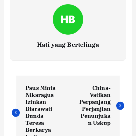
Hati yang Bertelinga
P
Paus Minta
China-
o
Nikaragua
Vatikan
Izinkan
Perpanjang
s
Biarawati
Perjanjian
t
Bunda
Penunjuka
Teresa
n Uskup
n
Berkarya