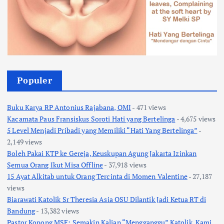
Populer
Buku Karya RP Antonius Rajabana, OMI
- 471 views
Kacamata Paus Fransiskus Soroti Hati yang Bertelinga
- 4,675 views
5 Level Menjadi Pribadi yang Memiliki “Hati Yang Bertelinga”
-
2,149 views
Boleh Pakai KTP ke Gereja, Keuskupan Agung Jakarta Izinkan
Semua Orang Ikut Misa Offline
- 37,918 views
15 Ayat Alkitab untuk Orang Tercinta di Momen Valentine
- 27,187
views
Biarawati Katolik Sr Theresia Asia OSU Dilantik Jadi Ketua RT di
Bandung
- 13,382 views
Pastor Kopong MSF: Semakin Kalian “Mengganggu” Katolik, Kami