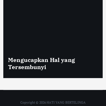
Uskup Larantuka Ajak Umat
Katolik Ziarah Rohani ke Bukit
Fatima dan Kapela Gabriel
Manek
Copyright © 2026 HATI YANG BERTELINGA