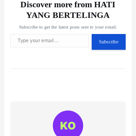
Discover more from HATI
YANG BERTELINGA
Subscribe to get the latest posts sent to your email.
Type your email…
Subscribe