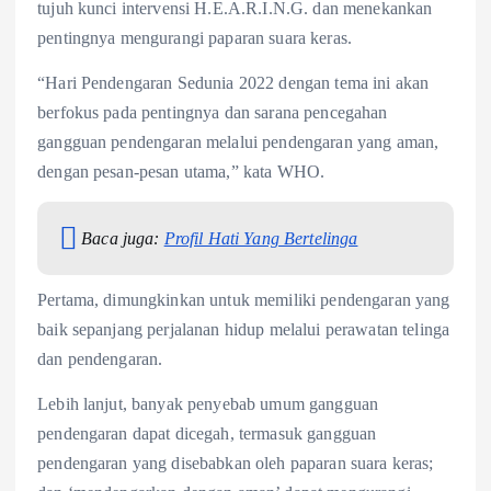
tujuh kunci intervensi H.E.A.R.I.N.G. dan menekankan
pentingnya mengurangi paparan suara keras.
“Hari Pendengaran Sedunia 2022 dengan tema ini akan
berfokus pada pentingnya dan sarana pencegahan
gangguan pendengaran melalui pendengaran yang aman,
dengan pesan-pesan utama,” kata WHO.
Baca juga:
Profil Hati Yang Bertelinga
Pertama, dimungkinkan untuk memiliki pendengaran yang
baik sepanjang perjalanan hidup melalui perawatan telinga
dan pendengaran​.
Lebih lanjut, banyak penyebab umum gangguan
pendengaran dapat dicegah, termasuk gangguan
pendengaran yang disebabkan oleh paparan suara keras​;