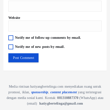
Website
Notify me of follow-up comments by email.
Notify me of new posts by email.
Media rintisan hatiyangbertelinga.com menyediakan ruang untuk
promosi, iklan,
sponsorship
,
content placement
yang terintegrasi
dengan media sosial kami.
Kontak:
081310887370
(WhatsApp) atau
(email)
hatiygbertelinga@gmail.com