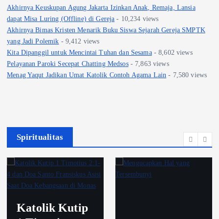
Akhirnya Keuskupan Agung Jakarta Izinkan Anak, Remaja, Lansia
dapat Misa Luring (Offline) di Gereja
- 10,234 views
Akhirnya Bimas Kristen Menarik Buku Siswa Sejarah Gereja SMPTK
yang Jadi Polemik
- 9,412 views
Kita Dipanggil untuk Mencintai Tuhan dan Sesama
- 8,602 views
Pelayanan Paroki Secepat Chatting Medsos
- 7,863 views
Menag Yaqut Jadikan Umat Katolik Contoh Agama Lain
- 7,580 views
Spiritualitas
Katolik Kutip