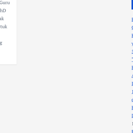
 Guru
PhD
ak
tuk
g