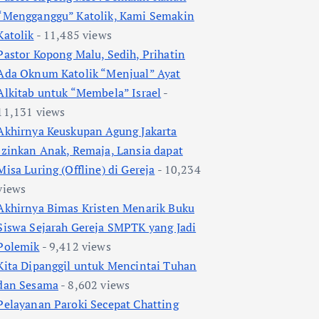
“Mengganggu” Katolik, Kami Semakin
Katolik
- 11,485 views
Pastor Kopong Malu, Sedih, Prihatin
Ada Oknum Katolik “Menjual” Ayat
Alkitab untuk “Membela” Israel
-
11,131 views
Akhirnya Keuskupan Agung Jakarta
Izinkan Anak, Remaja, Lansia dapat
Misa Luring (Offline) di Gereja
- 10,234
views
Akhirnya Bimas Kristen Menarik Buku
Siswa Sejarah Gereja SMPTK yang Jadi
Polemik
- 9,412 views
Kita Dipanggil untuk Mencintai Tuhan
dan Sesama
- 8,602 views
Pelayanan Paroki Secepat Chatting