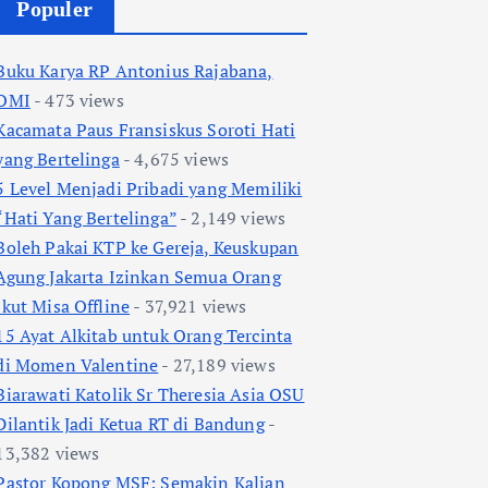
Populer
Buku Karya RP Antonius Rajabana,
OMI
- 473 views
Kacamata Paus Fransiskus Soroti Hati
yang Bertelinga
- 4,675 views
5 Level Menjadi Pribadi yang Memiliki
“Hati Yang Bertelinga”
- 2,149 views
Boleh Pakai KTP ke Gereja, Keuskupan
Agung Jakarta Izinkan Semua Orang
Ikut Misa Offline
- 37,921 views
15 Ayat Alkitab untuk Orang Tercinta
di Momen Valentine
- 27,189 views
Biarawati Katolik Sr Theresia Asia OSU
Dilantik Jadi Ketua RT di Bandung
-
13,382 views
Pastor Kopong MSF: Semakin Kalian