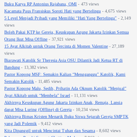
Buku Karya RP Antonius Rajabana, OMI
- 473 views
Kacamata Paus Fransiskus Soroti Hati yang Bertelinga
- 4,675 views
5 Level Menjadi Pribadi yang Memiliki “Hati Yang Bertelinga”
- 2,149
views
Boleh Pakai KTP ke Gereja, Keuskupan Agung Jakarta Izinkan Semua
Orang Ikut Misa Offline
- 37,921 views
15 Ayat Alkitab untuk Orang Tercinta di Momen Valentine
- 27,189
views
Biarawati Katolik Sr Theresia Asia OSU Dilantik Jadi Ketua RT di
Bandung
- 13,382 views
Pastor Kopong MSF: Semakin Kalian “Mengganggu” Katolik, Kami
Semakin Katolik
- 11,485 views
Pastor Kopong Malu, Sedih, Prihatin Ada Oknum Katolik “Menjual”
Ayat Alkitab untuk “Membela” Israel
- 11,131 views
Akhirnya Keuskupan Agung Jakarta Izinkan Anak, Remaja, Lansia
dapat Misa Luring (Offline) di Gereja
- 10,234 views
Akhirnya Bimas Kristen Menarik Buku Siswa Sejarah Gereja SMPTK
yang Jadi Polemik
- 9,412 views
Kita Dipanggil untuk Mencintai Tuhan dan Sesama
- 8,602 views