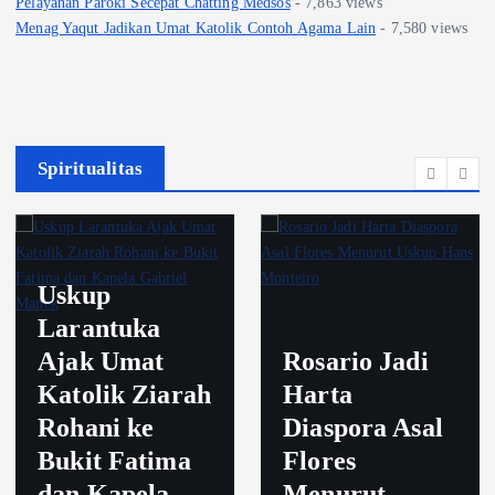
Pelayanan Paroki Secepat Chatting Medsos
- 7,863 views
Menag Yaqut Jadikan Umat Katolik Contoh Agama Lain
- 7,580 views
Spiritualitas
Uskup
Larantuka
Ajak Umat
Rosario Jadi
Katolik Ziarah
Harta
Rohani ke
Diaspora Asal
Bukit Fatima
Flores
dan Kapela
Menurut