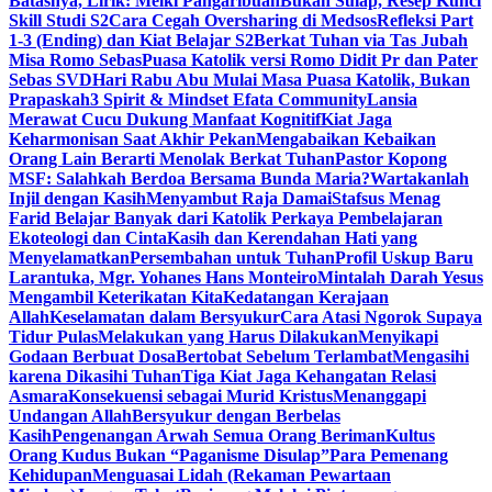
Batasnya, Lirik: Melki Pangaribuan
Bukan Sulap, Resep Kunci
Skill Studi S2
Cara Cegah Oversharing di Medsos
Refleksi Part
1-3 (Ending) dan Kiat Belajar S2
Berkat Tuhan via Tas Jubah
Misa Romo Sebas
Puasa Katolik versi Romo Didit Pr dan Pater
Sebas SVD
Hari Rabu Abu Mulai Masa Puasa Katolik, Bukan
Prapaskah
3 Spirit & Mindset Efata Community
Lansia
Merawat Cucu Dukung Manfaat Kognitif
Kiat Jaga
Keharmonisan Saat Akhir Pekan
Mengabaikan Kebaikan
Orang Lain Berarti Menolak Berkat Tuhan
Pastor Kopong
MSF: Salahkah Berdoa Bersama Bunda Maria?
Wartakanlah
Injil dengan Kasih
Menyambut Raja Damai
Stafsus Menag
Farid Belajar Banyak dari Katolik Perkaya Pembelajaran
Ekoteologi dan Cinta
Kasih dan Kerendahan Hati yang
Menyelamatkan
Persembahan untuk Tuhan
Profil Uskup Baru
Larantuka, Mgr. Yohanes Hans Monteiro
Mintalah Darah Yesus
Mengambil Keterikatan Kita
Kedatangan Kerajaan
Allah
Keselamatan dalam Bersyukur
Cara Atasi Ngorok Supaya
Tidur Pulas
Melakukan yang Harus Dilakukan
Menyikapi
Godaan Berbuat Dosa
Bertobat Sebelum Terlambat
Mengasihi
karena Dikasihi Tuhan
Tiga Kiat Jaga Kehangatan Relasi
Asmara
Konsekuensi sebagai Murid Kristus
Menanggapi
Undangan Allah
Bersyukur dengan Berbelas
Kasih
Pengenangan Arwah Semua Orang Beriman
Kultus
Orang Kudus Bukan “Paganisme Disulap”
Para Pemenang
Kehidupan
Menguasai Lidah (Rekaman Pewartaan