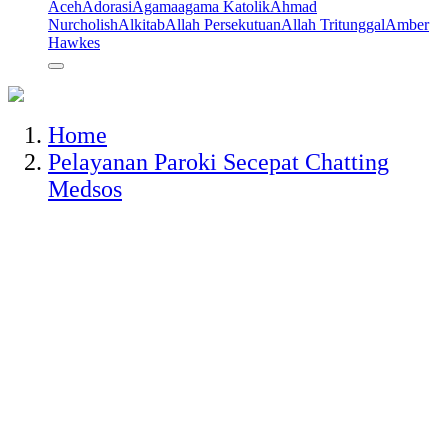
Aceh
Adorasi
Agama
agama Katolik
Ahmad
Nurcholish
Alkitab
Allah Persekutuan
Allah Tritunggal
Amber
Hawkes
Home
Pelayanan Paroki Secepat Chatting
Medsos