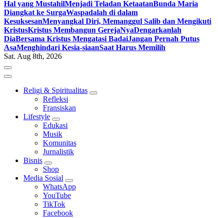
Hal yang Mustahil
Menjadi Teladan Ketaatan
Bunda Maria
Diangkat ke Surga
Waspadalah di dalam
Kesuksesan
Menyangkal Diri, Memanggul Salib dan Mengikuti
Kristus
Kristus Membangun GerejaNya
Dengarkanlah
Dia
Bersama Kristus Mengatasi Badai
Jangan Pernah Putus
Asa
Menghindari Kesia-siaan
Saat Harus Memilih
Sat. Aug 8th, 2026
Religi & Spiritualitas
Refleksi
Fransiskan
Lifestyle
Edukasi
Musik
Komunitas
Jurnalistik
Bisnis
Shop
Media Sosial
WhatsApp
YouTube
TikTok
Facebook