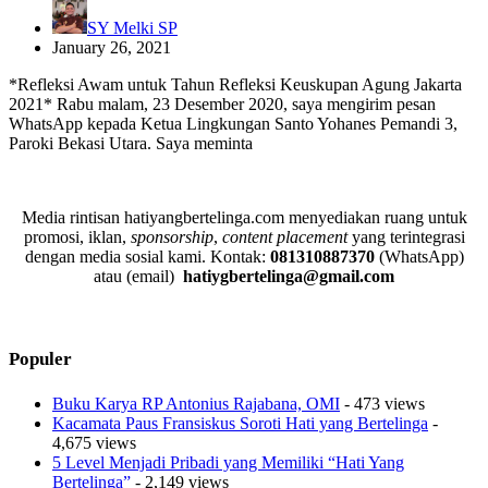
SY Melki SP
January 26, 2021
*Refleksi Awam untuk Tahun Refleksi Keuskupan Agung Jakarta
2021* Rabu malam, 23 Desember 2020, saya mengirim pesan
WhatsApp kepada Ketua Lingkungan Santo Yohanes Pemandi 3,
Paroki Bekasi Utara. Saya meminta
Media rintisan hatiyangbertelinga.com menyediakan ruang untuk
promosi, iklan,
sponsorship
,
content placement
yang terintegrasi
dengan media sosial kami.
Kontak:
081310887370
(WhatsApp)
atau (email)
hatiygbertelinga@gmail.com
Populer
Buku Karya RP Antonius Rajabana, OMI
- 473 views
Kacamata Paus Fransiskus Soroti Hati yang Bertelinga
-
4,675 views
5 Level Menjadi Pribadi yang Memiliki “Hati Yang
Bertelinga”
- 2,149 views