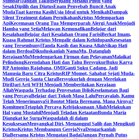
Mimbar)
Jangan Takut
Berjuang Melalui Pintu yang
Sesak
Dipilih dan Diutus
Enam Penyebab Buncit Anak
Muda
Taat karena Kasih
Usia Ideal untuk Menikah
Dampak
Silent Treatment dalam Pernikahan
Kristus Melemparkan
Api
Kecemasan Orang Tua Memperparah Alergi Anak
Menjadi
Hamba yang Setia
Melawan Kemunafikan
Belajar dari
Kesalahan
Belajar dari Kesalahan Orang Farisi
Berkat Imam,
Kuasa Rahmat Kristus Mengalir dalam Kehidupan
Kesesatan
yang Tersembunyi
Tanda Kasih dan Kuasa Allah
Sikap Hati
dalam Berdoa
Dikuduskanlah NamaMu, Datanglah
KerajaanMu
Mendengarkan Firman dan Pelayanan
Malaikat
Pelindung
Kerendahan Hati dan Tahu Bersyukur
Buku Karya
RP Antonius Rajabana, OMI
Ganti Suku Cadang, Jadi
Manusia Baru Citra Kristus
RIP Momot, Sahabat Sejati Muda-
Mudi Gereja Santa Clara
Bersyukurlah dengan Merelakan
Diri
Dari Arti WFH Menjadi Memberitakan Kerajaan
Allah
Waspada Terhadap Penyesatan Iblis
Keselamatan Bagi
yang Percaya
Belajar dari Tokoh Masa Lalu
Percayalah, Kamu
Telah Menerimanya
Si Bontot Minta Berenang, Mana Airnya?
Komitmen
Tetaplah Percaya Kebijaksanaan Allah
Melakukan
Hal yang Mustahil
Menjadi Teladan Ketaatan
Bunda Maria
Diangkat ke Surga
Waspadalah di dalam
Kesuksesan
Menyangkal Diri, Memanggul Salib dan Mengikuti
Kristus
Kristus Membangun GerejaNya
Dengarkanlah
Dia
Bersama Kristus Mengatasi Badai
Jangan Pernah Putus