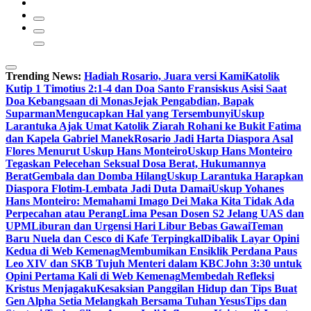
Trending News:
Hadiah Rosario, Juara versi Kami
Katolik
Kutip 1 Timotius 2:1-4 dan Doa Santo Fransiskus Asisi Saat
Doa Kebangsaan di Monas
Jejak Pengabdian, Bapak
Suparman
Mengucapkan Hal yang Tersembunyi
Uskup
Larantuka Ajak Umat Katolik Ziarah Rohani ke Bukit Fatima
dan Kapela Gabriel Manek
Rosario Jadi Harta Diaspora Asal
Flores Menurut Uskup Hans Monteiro
Uskup Hans Monteiro
Tegaskan Pelecehan Seksual Dosa Berat, Hukumannya
Berat
Gembala dan Domba Hilang
Uskup Larantuka Harapkan
Diaspora Flotim-Lembata Jadi Duta Damai
Uskup Yohanes
Hans Monteiro: Memahami Imago Dei Maka Kita Tidak Ada
Perpecahan atau Perang
Lima Pesan Dosen S2 Jelang UAS dan
UPM
Liburan dan Urgensi Hari Libur Bebas Gawai
Teman
Baru Nuela dan Cesco di Kafe Terpingkal
Dibalik Layar Opini
Kedua di Web Kemenag
Membumikan Ensiklik Perdana Paus
Leo XIV dan SKB Tujuh Menteri dalam KBC
John 3:30 untuk
Opini Pertama Kali di Web Kemenag
Membedah Refleksi
Kristus Menjagaku
Kesaksian Panggilan Hidup dan Tips Buat
Gen Alpha Setia Melangkah Bersama Tuhan Yesus
Tips dan