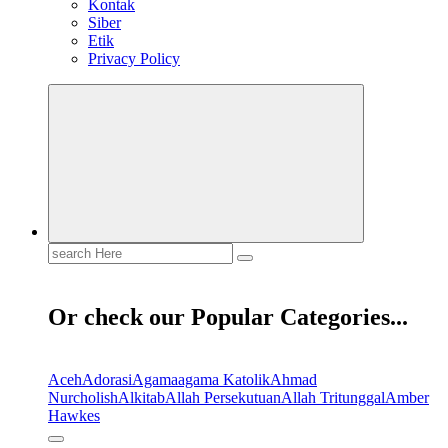
Kontak
Siber
Etik
Privacy Policy
Search
for:
Or check our Popular Categories...
Aceh
Adorasi
Agama
agama Katolik
Ahmad
Nurcholish
Alkitab
Allah Persekutuan
Allah Tritunggal
Amber
Hawkes