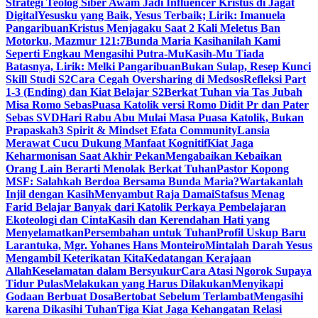
Strategi Teolog Siber Awam Jadi Influencer Kristus di Jagat
Digital
Yesusku yang Baik, Yesus Terbaik; Lirik: Imanuela
Pangaribuan
Kristus Menjagaku Saat 2 Kali Meletus Ban
Motorku, Mazmur 121:7
Bunda Maria Kasihanilah Kami
Seperti Engkau Mengasihi Putra-Mu
Kasih-Mu Tiada
Batasnya, Lirik: Melki Pangaribuan
Bukan Sulap, Resep Kunci
Skill Studi S2
Cara Cegah Oversharing di Medsos
Refleksi Part
1-3 (Ending) dan Kiat Belajar S2
Berkat Tuhan via Tas Jubah
Misa Romo Sebas
Puasa Katolik versi Romo Didit Pr dan Pater
Sebas SVD
Hari Rabu Abu Mulai Masa Puasa Katolik, Bukan
Prapaskah
3 Spirit & Mindset Efata Community
Lansia
Merawat Cucu Dukung Manfaat Kognitif
Kiat Jaga
Keharmonisan Saat Akhir Pekan
Mengabaikan Kebaikan
Orang Lain Berarti Menolak Berkat Tuhan
Pastor Kopong
MSF: Salahkah Berdoa Bersama Bunda Maria?
Wartakanlah
Injil dengan Kasih
Menyambut Raja Damai
Stafsus Menag
Farid Belajar Banyak dari Katolik Perkaya Pembelajaran
Ekoteologi dan Cinta
Kasih dan Kerendahan Hati yang
Menyelamatkan
Persembahan untuk Tuhan
Profil Uskup Baru
Larantuka, Mgr. Yohanes Hans Monteiro
Mintalah Darah Yesus
Mengambil Keterikatan Kita
Kedatangan Kerajaan
Allah
Keselamatan dalam Bersyukur
Cara Atasi Ngorok Supaya
Tidur Pulas
Melakukan yang Harus Dilakukan
Menyikapi
Godaan Berbuat Dosa
Bertobat Sebelum Terlambat
Mengasihi
karena Dikasihi Tuhan
Tiga Kiat Jaga Kehangatan Relasi