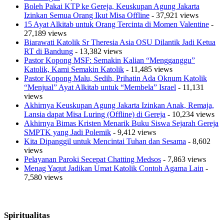
Boleh Pakai KTP ke Gereja, Keuskupan Agung Jakarta
Izinkan Semua Orang Ikut Misa Offline
- 37,921 views
15 Ayat Alkitab untuk Orang Tercinta di Momen Valentine
-
27,189 views
Biarawati Katolik Sr Theresia Asia OSU Dilantik Jadi Ketua
RT di Bandung
- 13,382 views
Pastor Kopong MSF: Semakin Kalian “Mengganggu”
Katolik, Kami Semakin Katolik
- 11,485 views
Pastor Kopong Malu, Sedih, Prihatin Ada Oknum Katolik
“Menjual” Ayat Alkitab untuk “Membela” Israel
- 11,131
views
Akhirnya Keuskupan Agung Jakarta Izinkan Anak, Remaja,
Lansia dapat Misa Luring (Offline) di Gereja
- 10,234 views
Akhirnya Bimas Kristen Menarik Buku Siswa Sejarah Gereja
SMPTK yang Jadi Polemik
- 9,412 views
Kita Dipanggil untuk Mencintai Tuhan dan Sesama
- 8,602
views
Pelayanan Paroki Secepat Chatting Medsos
- 7,863 views
Menag Yaqut Jadikan Umat Katolik Contoh Agama Lain
-
7,580 views
Spiritualitas