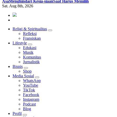
Asa
Menghindari Kesia-siaan
Saat Harus Memilih
Sat. Aug 8th, 2026
Mendengar dengan Cinta
HATI YANG BERTELINGA
Religi & Spiritualitas
Refleksi
Fransiskan
Lifestyle
Edukasi
Musik
Komunitas
Jurnalistik
Bisnis
Shop
Media Sosial
WhatsApp
YouTube
TikTok
Facebook
Instagram
Podcast
Blog
Profil