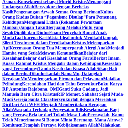
Asmara
Konsekuensi sebagai Murid Kristus
Menanggapi
Undangan Allah
Bersyukur dengan Berbelas
Kasih
Pengenangan Arwah Semua Orang Beriman
Kultus
Orang Kudus Bukan “Paganisme Disulap”
Para Pemenang
Kehidupan
Menguasai Lidah (Rekaman Pewartaan
Mimbar)
Jangan Takut
Berjuang Melalui Pintu yang
Sesak
Dipilih dan Diutus
Enam Penyebab Buncit Anak
Muda
Taat karena Kasih
Usia Ideal untuk Menikah
Dampak
Silent Treatment dalam Pernikahan
Kristus Melemparkan
Api
Kecemasan Orang Tua Memperparah Alergi Anak
Menjadi
Hamba yang Setia
Melawan Kemunafikan
Belajar dari
Kesalahan
Belajar dari Kesalahan Orang Farisi
Berkat Imam,
Kuasa Rahmat Kristus Mengalir dalam Kehidupan
Kesesatan
yang Tersembunyi
Tanda Kasih dan Kuasa Allah
Sikap Hati
dalam Berdoa
Dikuduskanlah NamaMu, Datanglah
KerajaanMu
Mendengarkan Firman dan Pelayanan
Malaikat
Pelindung
Kerendahan Hati dan Tahu Bersyukur
Buku Karya
RP Antonius Rajabana, OMI
Ganti Suku Cadang, Jadi
Manusia Baru Citra Kristus
RIP Momot, Sahabat Sejati Muda-
Mudi Gereja Santa Clara
Bersyukurlah dengan Merelakan
Diri
Dari Arti WFH Menjadi Memberitakan Kerajaan
Allah
Waspada Terhadap Penyesatan Iblis
Keselamatan Bagi
yang Percaya
Belajar dari Tokoh Masa Lalu
Percayalah, Kamu
Telah Menerimanya
Si Bontot Minta Berenang, Mana Airnya?
Komitmen
Tetaplah Percaya Kebijaksanaan Allah
Melakukan