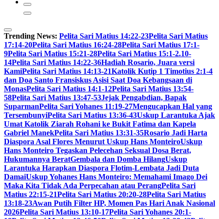
Trending News:
Pelita Sari Matius 14:22-23
Pelita Sari Matius
17:14-20
Pelita Sari Matius 16:24-28
Pelita Sari Matius 17:1-
9
Pelita Sari Matius 15:21-28
Pelita Sari Matius 15:1-2.10-
14
Pelita Sari Matius 14:22-36
Hadiah Rosario, Juara versi
Kami
Pelita Sari Matius 14:13-21
Katolik Kutip 1 Timotius 2:1-4
dan Doa Santo Fransiskus Asisi Saat Doa Kebangsaan di
Monas
Pelita Sari Matius 14:1-12
Pelita Sari Matius 13:54-
58
Pelita Sari Matius 13:47-53
Jejak Pengabdian, Bapak
Suparman
Pelita Sari Yohanes 11:19-27
Mengucapkan Hal yang
Tersembunyi
Pelita Sari Matius 13:36-43
Uskup Larantuka Ajak
Umat Katolik Ziarah Rohani ke Bukit Fatima dan Kapela
Gabriel Manek
Pelita Sari Matius 13:31-35
Rosario Jadi Harta
Diaspora Asal Flores Menurut Uskup Hans Monteiro
Uskup
Hans Monteiro Tegaskan Pelecehan Seksual Dosa Berat,
Hukumannya Berat
Gembala dan Domba Hilang
Uskup
Larantuka Harapkan Diaspora Flotim-Lembata Jadi Duta
Damai
Uskup Yohanes Hans Monteiro: Memahami Imago Dei
Maka Kita Tidak Ada Perpecahan atau Perang
Pelita Sari
Matius 22:15-21
Pelita Sari Matius 20:20-28
Pelita Sari Matius
13:18-23
Awan Putih Filter HP, Momen Pas Hari Anak Nasional
2026
Pelita Sari Matius 13:10-17
Pelita Sari Yohanes 20:1-