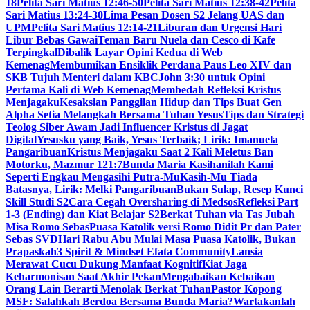
18
Pelita Sari Matius 12:46-50
Pelita Sari Matius 12:38-42
Pelita
Sari Matius 13:24-30
Lima Pesan Dosen S2 Jelang UAS dan
UPM
Pelita Sari Matius 12:14-21
Liburan dan Urgensi Hari
Libur Bebas Gawai
Teman Baru Nuela dan Cesco di Kafe
Terpingkal
Dibalik Layar Opini Kedua di Web
Kemenag
Membumikan Ensiklik Perdana Paus Leo XIV dan
SKB Tujuh Menteri dalam KBC
John 3:30 untuk Opini
Pertama Kali di Web Kemenag
Membedah Refleksi Kristus
Menjagaku
Kesaksian Panggilan Hidup dan Tips Buat Gen
Alpha Setia Melangkah Bersama Tuhan Yesus
Tips dan Strategi
Teolog Siber Awam Jadi Influencer Kristus di Jagat
Digital
Yesusku yang Baik, Yesus Terbaik; Lirik: Imanuela
Pangaribuan
Kristus Menjagaku Saat 2 Kali Meletus Ban
Motorku, Mazmur 121:7
Bunda Maria Kasihanilah Kami
Seperti Engkau Mengasihi Putra-Mu
Kasih-Mu Tiada
Batasnya, Lirik: Melki Pangaribuan
Bukan Sulap, Resep Kunci
Skill Studi S2
Cara Cegah Oversharing di Medsos
Refleksi Part
1-3 (Ending) dan Kiat Belajar S2
Berkat Tuhan via Tas Jubah
Misa Romo Sebas
Puasa Katolik versi Romo Didit Pr dan Pater
Sebas SVD
Hari Rabu Abu Mulai Masa Puasa Katolik, Bukan
Prapaskah
3 Spirit & Mindset Efata Community
Lansia
Merawat Cucu Dukung Manfaat Kognitif
Kiat Jaga
Keharmonisan Saat Akhir Pekan
Mengabaikan Kebaikan
Orang Lain Berarti Menolak Berkat Tuhan
Pastor Kopong
MSF: Salahkah Berdoa Bersama Bunda Maria?
Wartakanlah