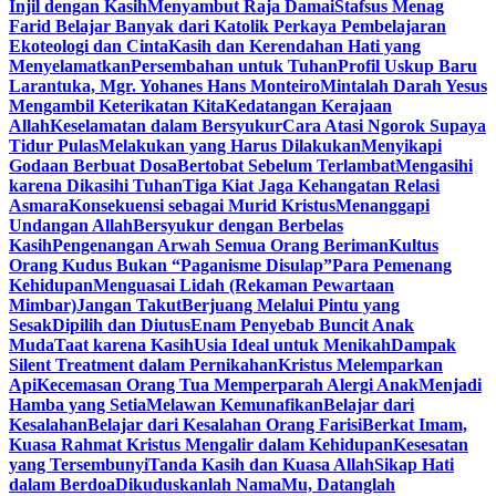
Injil dengan Kasih
Menyambut Raja Damai
Stafsus Menag
Farid Belajar Banyak dari Katolik Perkaya Pembelajaran
Ekoteologi dan Cinta
Kasih dan Kerendahan Hati yang
Menyelamatkan
Persembahan untuk Tuhan
Profil Uskup Baru
Larantuka, Mgr. Yohanes Hans Monteiro
Mintalah Darah Yesus
Mengambil Keterikatan Kita
Kedatangan Kerajaan
Allah
Keselamatan dalam Bersyukur
Cara Atasi Ngorok Supaya
Tidur Pulas
Melakukan yang Harus Dilakukan
Menyikapi
Godaan Berbuat Dosa
Bertobat Sebelum Terlambat
Mengasihi
karena Dikasihi Tuhan
Tiga Kiat Jaga Kehangatan Relasi
Asmara
Konsekuensi sebagai Murid Kristus
Menanggapi
Undangan Allah
Bersyukur dengan Berbelas
Kasih
Pengenangan Arwah Semua Orang Beriman
Kultus
Orang Kudus Bukan “Paganisme Disulap”
Para Pemenang
Kehidupan
Menguasai Lidah (Rekaman Pewartaan
Mimbar)
Jangan Takut
Berjuang Melalui Pintu yang
Sesak
Dipilih dan Diutus
Enam Penyebab Buncit Anak
Muda
Taat karena Kasih
Usia Ideal untuk Menikah
Dampak
Silent Treatment dalam Pernikahan
Kristus Melemparkan
Api
Kecemasan Orang Tua Memperparah Alergi Anak
Menjadi
Hamba yang Setia
Melawan Kemunafikan
Belajar dari
Kesalahan
Belajar dari Kesalahan Orang Farisi
Berkat Imam,
Kuasa Rahmat Kristus Mengalir dalam Kehidupan
Kesesatan
yang Tersembunyi
Tanda Kasih dan Kuasa Allah
Sikap Hati
dalam Berdoa
Dikuduskanlah NamaMu, Datanglah