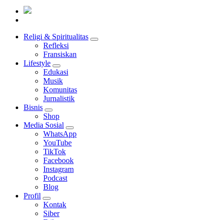
Mendengar dengan Cinta
HATI YANG BERTELINGA
Religi & Spiritualitas
Refleksi
Fransiskan
Lifestyle
Edukasi
Musik
Komunitas
Jurnalistik
Bisnis
Shop
Media Sosial
WhatsApp
YouTube
TikTok
Facebook
Instagram
Podcast
Blog
Profil
Kontak
Siber