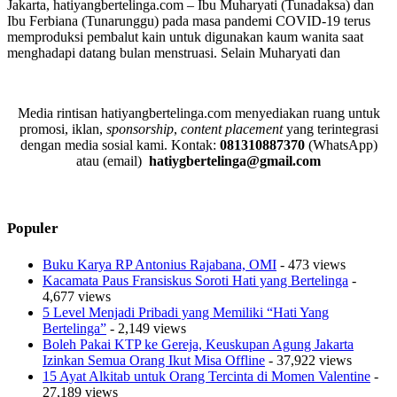
Jakarta, hatiyangbertelinga.com – Ibu Muharyati (Tunadaksa) dan
Ibu Ferbiana (Tunarunggu) pada masa pandemi COVID-19 terus
memproduksi pembalut kain untuk digunakan kaum wanita saat
menghadapi datang bulan menstruasi. Selain Muharyati dan
Media rintisan hatiyangbertelinga.com menyediakan ruang untuk
promosi, iklan,
sponsorship
,
content placement
yang terintegrasi
dengan media sosial kami.
Kontak:
081310887370
(WhatsApp)
atau (email)
hatiygbertelinga@gmail.com
Populer
Buku Karya RP Antonius Rajabana, OMI
- 473 views
Kacamata Paus Fransiskus Soroti Hati yang Bertelinga
-
4,677 views
5 Level Menjadi Pribadi yang Memiliki “Hati Yang
Bertelinga”
- 2,149 views
Boleh Pakai KTP ke Gereja, Keuskupan Agung Jakarta
Izinkan Semua Orang Ikut Misa Offline
- 37,922 views
15 Ayat Alkitab untuk Orang Tercinta di Momen Valentine
-
27,189 views