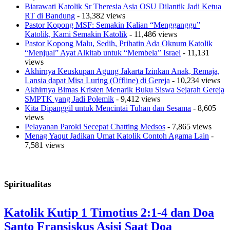
Biarawati Katolik Sr Theresia Asia OSU Dilantik Jadi Ketua
RT di Bandung
- 13,382 views
Pastor Kopong MSF: Semakin Kalian “Mengganggu”
Katolik, Kami Semakin Katolik
- 11,486 views
Pastor Kopong Malu, Sedih, Prihatin Ada Oknum Katolik
“Menjual” Ayat Alkitab untuk “Membela” Israel
- 11,131
views
Akhirnya Keuskupan Agung Jakarta Izinkan Anak, Remaja,
Lansia dapat Misa Luring (Offline) di Gereja
- 10,234 views
Akhirnya Bimas Kristen Menarik Buku Siswa Sejarah Gereja
SMPTK yang Jadi Polemik
- 9,412 views
Kita Dipanggil untuk Mencintai Tuhan dan Sesama
- 8,605
views
Pelayanan Paroki Secepat Chatting Medsos
- 7,865 views
Menag Yaqut Jadikan Umat Katolik Contoh Agama Lain
-
7,581 views
Spiritualitas
Katolik Kutip 1 Timotius 2:1-4 dan Doa
Santo Fransiskus Asisi Saat Doa