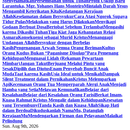
Menyelamatkan
Persembahan untuk Tuhan
Profil Uskup Baru
Larantuka, Mgr. Yohanes Hans Monteiro
Mintalah Darah Yesus
Mengambil Keterikatan Kita
Kedatangan Kerajaan
Allah
Keselamatan dalam Bersyukur
Cara Atasi Ngorok Supaya
Tidur Pulas
Melakukan yang Harus Dilakukan
Menyikapi
Godaan Berbuat Dosa
Bertobat Sebelum Terlambat
Mengasihi
karena Dikasihi Tuhan
Tiga Kiat Jaga Kehangatan Relasi
Asmara
Konsekuensi sebagai Murid Kristus
Menanggapi
Undangan Allah
Bersyukur dengan Berbelas
Kasih
Pengenangan Arwah Semua Orang Beriman
Kultus
Orang Kudus Bukan “Paganisme Disulap”
Para Pemenang
Kehidupan
Menguasai Lidah (Rekaman Pewartaan
Mimbar)
Jangan Takut
Berjuang Melalui Pintu yang
Sesak
Dipilih dan Diutus
Enam Penyebab Buncit Anak
Muda
Taat karena Kasih
Usia Ideal untuk Menikah
Dampak
Silent Treatment dalam Pernikahan
Kristus Melemparkan
Api
Kecemasan Orang Tua Memperparah Alergi Anak
Menjadi
Hamba yang Setia
Melawan Kemunafikan
Belajar dari
Kesalahan
Belajar dari Kesalahan Orang Farisi
Berkat Imam,
Kuasa Rahmat Kristus Mengalir dalam Kehidupan
Kesesatan
yang Tersembunyi
Tanda Kasih dan Kuasa Allah
Sikap Hati
dalam Berdoa
Dikuduskanlah NamaMu, Datanglah
KerajaanMu
Mendengarkan Firman dan Pelayanan
Malaikat
Pelindung
Sun. Aug 9th, 2026