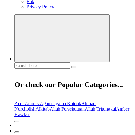
Etik
Privacy Policy
Search
for:
Or check our Popular Categories...
Aceh
Adorasi
Agama
agama Katolik
Ahmad
Nurcholish
Alkitab
Allah Persekutuan
Allah Tritunggal
Amber
Hawkes