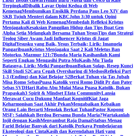
Libur Bebas Gawai
Teman Baru Nuela dan Cesco di Kafe
Terpingkal
Dibalik Layar Opini Kedua di Web
Kemenag
Membumikan Ensiklik Perdana Paus Leo XIV dan
SKB Tujuh Menteri dalam KBC
John 3:30 untuk Opini
Pertama Kali di Web Kemenag
Membedah Refleksi Kristus
Menjagaku
Kesaksian Panggilan Hidup dan Tips Buat Gen
Alpha Setia Melangkah Bersama Tuhan Yesus
Tips dan Strategi
Teolog Siber Awam Jadi Influencer Kristus di Jagat
Digital
Yesusku yang Baik, Yesus Terbaik; Lirik: Imanuela
Pangaribuan
Kristus Menjagaku Saat 2 Kali Meletus Ban
Motorku, Mazmur 121:7
Bunda Maria Kasihanilah Kami
Seperti Engkau Mengasihi Putra-Mu
Kasih-Mu Tiada
Batasnya, Lirik: Melki Pangaribuan
Bukan Sulap, Resep Kunci
Skill Studi S2
Cara Cegah Oversharing di Medsos
Refleksi Part
1-3 (Ending) dan Kiat Belajar S2
Berkat Tuhan via Tas Jubah
Misa Romo Sebas
Puasa Katolik versi Romo Didit Pr dan Pater
Sebas SVD
Hari Rabu Abu Mulai Masa Puasa Katolik, Bukan
Prapaskah
3 Spirit & Mindset Efata Community
Lansia
Merawat Cucu Dukung Manfaat Kognitif
Kiat Jaga
Keharmonisan Saat Akhir Pekan
Mengabaikan Kebaikan
Orang Lain Berarti Menolak Berkat Tuhan
Pastor Kopong
MSF: Salahkah Berdoa Bersama Bunda Maria?
Wartakanlah
Injil dengan Kasih
Menyambut Raja Damai
Stafsus Menag
Farid Belajar Banyak dari Katolik Perkaya Pembelajaran
Ekoteologi dan Cinta
Kasih dan Kerendahan Hati yang