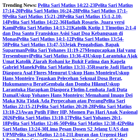
Skip
Trending News:
Pelita Sari Matius 14:22-23
Pelita Sari Matius
to
17:14-20
Pelita Sari Matius 16:24-28
Pelita Sari Matius 17:1-
content
9
Pelita Sari Matius 15:21-28
Pelita Sari Matius 15:1-2.10-
14
Pelita Sari Matius 14:22-36
Hadiah Rosario, Juara versi
Kami
Pelita Sari Matius 14:13-21
Katolik Kutip 1 Timotius 2:1-4
dan Doa Santo Fransiskus Asisi Saat Doa Kebangsaan di
Monas
Pelita Sari Matius 14:1-12
Pelita Sari Matius 13:54-
58
Pelita Sari Matius 13:47-53
Jejak Pengabdian, Bapak
Suparman
Pelita Sari Yohanes 11:19-27
Mengucapkan Hal yang
Tersembunyi
Pelita Sari Matius 13:36-43
Uskup Larantuka Ajak
Umat Katolik Ziarah Rohani ke Bukit Fatima dan Kapela
Gabriel Manek
Pelita Sari Matius 13:31-35
Rosario Jadi Harta
Diaspora Asal Flores Menurut Uskup Hans Monteiro
Uskup
Hans Monteiro Tegaskan Pelecehan Seksual Dosa Berat,
Hukumannya Berat
Gembala dan Domba Hilang
Uskup
Larantuka Harapkan Diaspora Flotim-Lembata Jadi Duta
Damai
Uskup Yohanes Hans Monteiro: Memahami Imago Dei
Maka Kita Tidak Ada Perpecahan atau Perang
Pelita Sari
Matius 22:15-21
Pelita Sari Matius 20:20-28
Pelita Sari Matius
13:18-23
Awan Putih Filter HP, Momen Pas Hari Anak Nasional
2026
Pelita Sari Matius 13:10-17
Pelita Sari Yohanes 20:1-
18
Pelita Sari Matius 12:46-50
Pelita Sari Matius 12:38-42
Pelita
Sari Matius 13:24-30
Lima Pesan Dosen S2 Jelang UAS dan
UPM
Pelita Sari Matius 12:14-21
Liburan dan Urgensi Hari