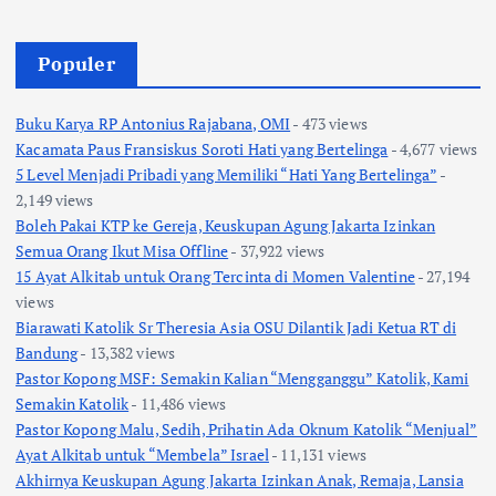
Populer
Buku Karya RP Antonius Rajabana, OMI
- 473 views
Kacamata Paus Fransiskus Soroti Hati yang Bertelinga
- 4,677 views
5 Level Menjadi Pribadi yang Memiliki “Hati Yang Bertelinga”
-
2,149 views
Boleh Pakai KTP ke Gereja, Keuskupan Agung Jakarta Izinkan
Semua Orang Ikut Misa Offline
- 37,922 views
15 Ayat Alkitab untuk Orang Tercinta di Momen Valentine
- 27,194
views
Biarawati Katolik Sr Theresia Asia OSU Dilantik Jadi Ketua RT di
Bandung
- 13,382 views
Pastor Kopong MSF: Semakin Kalian “Mengganggu” Katolik, Kami
Semakin Katolik
- 11,486 views
Pastor Kopong Malu, Sedih, Prihatin Ada Oknum Katolik “Menjual”
Ayat Alkitab untuk “Membela” Israel
- 11,131 views
Akhirnya Keuskupan Agung Jakarta Izinkan Anak, Remaja, Lansia