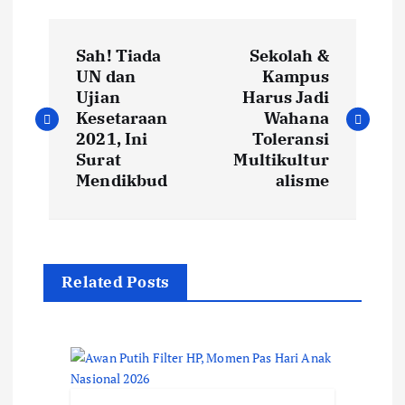
P
Sah! Tiada
Sekolah &
o
UN dan
Kampus
Ujian
Harus Jadi
s
Kesetaraan
Wahana
t
2021, Ini
Toleransi
Surat
Multikultur
n
Mendikbud
alisme
a
v
i
Related Posts
g
a
t