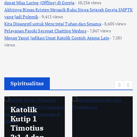
dapat Misa Luring (Offline) di Gereja
- 10,234 views
Akhirnya Bimas Kristen Menarik Buku Siswa Sejarah Gereja SMPTK
yang Jadi Polemik
- 9,413 views
Kita Dipanggil untuk Mencintai Tuhan dan Sesama
- 8,605 views
Pelayanan Paroki Secepat Chatting Medsos
- 7,867 views
Menag Yaqut Jadikan Umat Katolik Contoh Agama Lain
- 7,581
views
Spiritualitas
Katolik
Kutip 1
Timotius
2:1-4 dan