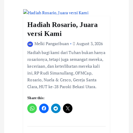
i
g
Hadiah Rosario, Juara
a
versi Kami
t
Melki Pangaribuan
August 3, 2026
Hadiah bagi kami dari Tuhan bukan hanya
i
rosarionya, tetapi juga semangat mereka,
keceriaan, dan keterlibatan mereka kali
o
ini, RP Rudi Simanullang, OFMCap,
n
Rosario, Nuela & Cesco, Gereja Santa
Clara, HUT ke-28 Paroki Bekasi Utara.
Share this: