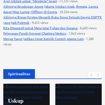
Ayat Alkitab untuk “Membela” Israel
- 11,131 views
Akhirnya Keuskupan Agung Jakarta Izinkan Anak, Remaja, Lansia
dapat Misa Luring (Offline) di Gereja
- 10,234 views
Akhirnya Bimas Kristen Menarik Buku Siswa Sejarah Gereja SMPTK
yang Jadi Polemik
- 9,412 views
Kita Dipanggil untuk Mencintai Tuhan dan Sesama
- 8,602 views
Pelayanan Paroki Secepat Chatting Medsos
- 7,863 views
Menag Yaqut Jadikan Umat Katolik Contoh Agama Lain
- 7,580
views
Spiritualitas
Uskup