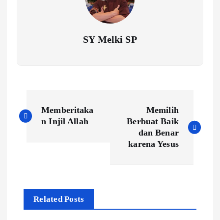
SY Melki SP
P
Memberitaka
Memilih
o
n Injil Allah
Berbuat Baik
dan Benar
s
karena Yesus
t
n
a
Related Posts
v