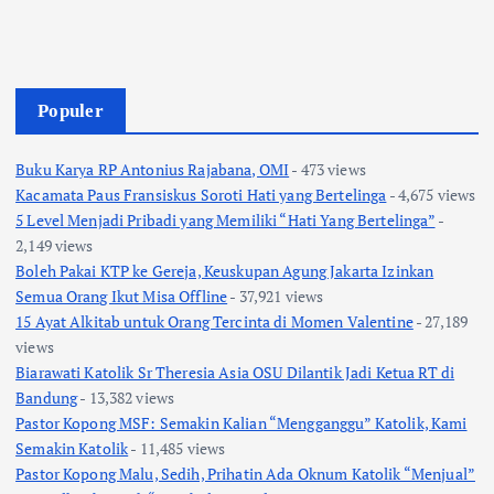
Populer
Buku Karya RP Antonius Rajabana, OMI
- 473 views
Kacamata Paus Fransiskus Soroti Hati yang Bertelinga
- 4,675 views
5 Level Menjadi Pribadi yang Memiliki “Hati Yang Bertelinga”
-
2,149 views
Boleh Pakai KTP ke Gereja, Keuskupan Agung Jakarta Izinkan
Semua Orang Ikut Misa Offline
- 37,921 views
15 Ayat Alkitab untuk Orang Tercinta di Momen Valentine
- 27,189
views
Biarawati Katolik Sr Theresia Asia OSU Dilantik Jadi Ketua RT di
Bandung
- 13,382 views
Pastor Kopong MSF: Semakin Kalian “Mengganggu” Katolik, Kami
Semakin Katolik
- 11,485 views
Pastor Kopong Malu, Sedih, Prihatin Ada Oknum Katolik “Menjual”