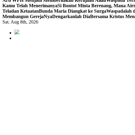
Arti WFH Menjadi Memberitakan Kerajaan Allah
Waspada Terh
Kamu Telah Menerimanya
Si Bontot Minta Berenang, Mana Air
Teladan Ketaatan
Bunda Maria Diangkat ke Surga
Waspadalah d
Membangun GerejaNya
Dengarkanlah Dia
Bersama Kristus Men
Sat. Aug 8th, 2026
Mendengar dengan Cinta
HATI YANG BERTELINGA