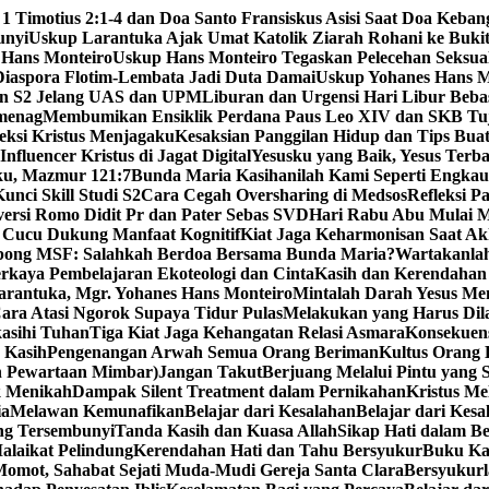
 1 Timotius 2:1-4 dan Doa Santo Fransiskus Asisi Saat Doa Keba
unyi
Uskup Larantuka Ajak Umat Katolik Ziarah Rohani ke Bukit
 Hans Monteiro
Uskup Hans Monteiro Tegaskan Pelecehan Seksu
iaspora Flotim-Lembata Jadi Duta Damai
Uskup Yohanes Hans M
en S2 Jelang UAS dan UPM
Liburan dan Urgensi Hari Libur Beb
emenag
Membumikan Ensiklik Perdana Paus Leo XIV dan SKB Tu
ksi Kristus Menjagaku
Kesaksian Panggilan Hidup dan Tips Bua
nfluencer Kristus di Jagat Digital
Yesusku yang Baik, Yesus Terba
rku, Mazmur 121:7
Bunda Maria Kasihanilah Kami Seperti Engka
unci Skill Studi S2
Cara Cegah Oversharing di Medsos
Refleksi P
versi Romo Didit Pr dan Pater Sebas SVD
Hari Rabu Abu Mulai M
 Cucu Dukung Manfaat Kognitif
Kiat Jaga Keharmonisan Saat Ak
pong MSF: Salahkah Berdoa Bersama Bunda Maria?
Wartakanlah
erkaya Pembelajaran Ekoteologi dan Cinta
Kasih dan Kerendahan 
arantuka, Mgr. Yohanes Hans Monteiro
Mintalah Darah Yesus Me
ara Atasi Ngorok Supaya Tidur Pulas
Melakukan yang Harus Di
kasihi Tuhan
Tiga Kiat Jaga Kehangatan Relasi Asmara
Konsekuens
 Kasih
Pengenangan Arwah Semua Orang Beriman
Kultus Orang
n Pewartaan Mimbar)
Jangan Takut
Berjuang Melalui Pintu yang 
k Menikah
Dampak Silent Treatment dalam Pernikahan
Kristus M
ia
Melawan Kemunafikan
Belajar dari Kesalahan
Belajar dari Kesa
ng Tersembunyi
Tanda Kasih dan Kuasa Allah
Sikap Hati dalam B
alaikat Pelindung
Kerendahan Hati dan Tahu Bersyukur
Buku Ka
omot, Sahabat Sejati Muda-Mudi Gereja Santa Clara
Bersyukurl