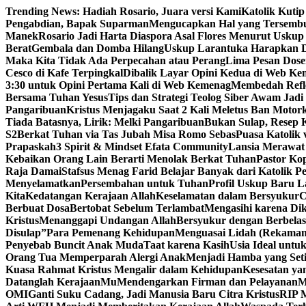
Skip
Trending News:
Hadiah Rosario, Juara versi Kami
Katolik Kutip
to
Pengabdian, Bapak Suparman
Mengucapkan Hal yang Tersemb
content
Manek
Rosario Jadi Harta Diaspora Asal Flores Menurut Uskup
Berat
Gembala dan Domba Hilang
Uskup Larantuka Harapkan D
Maka Kita Tidak Ada Perpecahan atau Perang
Lima Pesan Dos
Cesco di Kafe Terpingkal
Dibalik Layar Opini Kedua di Web K
3:30 untuk Opini Pertama Kali di Web Kemenag
Membedah Refle
Bersama Tuhan Yesus
Tips dan Strategi Teolog Siber Awam Jadi I
Pangaribuan
Kristus Menjagaku Saat 2 Kali Meletus Ban Moto
Tiada Batasnya, Lirik: Melki Pangaribuan
Bukan Sulap, Resep K
S2
Berkat Tuhan via Tas Jubah Misa Romo Sebas
Puasa Katolik 
Prapaskah
3 Spirit & Mindset Efata Community
Lansia Merawat
Kebaikan Orang Lain Berarti Menolak Berkat Tuhan
Pastor Ko
Raja Damai
Stafsus Menag Farid Belajar Banyak dari Katolik P
Menyelamatkan
Persembahan untuk Tuhan
Profil Uskup Baru L
Kita
Kedatangan Kerajaan Allah
Keselamatan dalam Bersyukur
C
Berbuat Dosa
Bertobat Sebelum Terlambat
Mengasihi karena Di
Kristus
Menanggapi Undangan Allah
Bersyukur dengan Berbelas
Disulap”
Para Pemenang Kehidupan
Menguasai Lidah (Rekama
Penyebab Buncit Anak Muda
Taat karena Kasih
Usia Ideal untu
Orang Tua Memperparah Alergi Anak
Menjadi Hamba yang Set
Kuasa Rahmat Kristus Mengalir dalam Kehidupan
Kesesatan ya
Datanglah KerajaanMu
Mendengarkan Firman dan Pelayanan
M
OMI
Ganti Suku Cadang, Jadi Manusia Baru Citra Kristus
RIP M