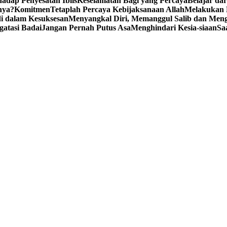
adap Penyesatan Iblis
Keselamatan Bagi yang Percaya
Belajar da
nya?
Komitmen
Tetaplah Percaya Kebijaksanaan Allah
Melakukan 
i dalam Kesuksesan
Menyangkal Diri, Memanggul Salib dan Mengi
gatasi Badai
Jangan Pernah Putus Asa
Menghindari Kesia-siaan
Sa