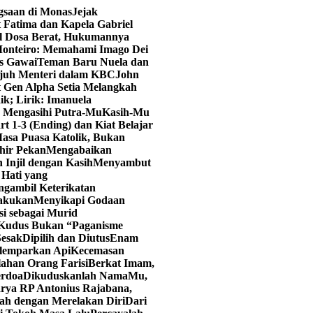
ngsaan di Monas
Jejak
 Fatima dan Kapela Gabriel
al Dosa Berat, Hukumannya
onteiro: Memahami Imago Dei
as Gawai
Teman Baru Nuela dan
juh Menteri dalam KBC
John
t Gen Alpha Setia Melangkah
ik; Lirik: Imanuela
u Mengasihi Putra-Mu
Kasih-Mu
art 1-3 (Ending) dan Kiat Belajar
asa Puasa Katolik, Bukan
hir Pekan
Mengabaikan
 Injil dengan Kasih
Menyambut
Hati yang
ngambil Keterikatan
lakukan
Menyikapi Godaan
i sebagai Murid
 Kudus Bukan “Paganisme
Sesak
Dipilih dan Diutus
Enam
elemparkan Api
Kecemasan
lahan Orang Farisi
Berkat Imam,
erdoa
Dikuduskanlah NamaMu,
rya RP Antonius Rajabana,
ah dengan Merelakan Diri
Dari