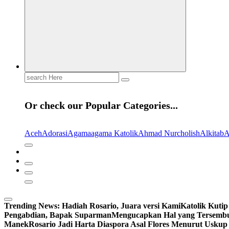
Search
for:
Or check our Popular Categories...
Aceh
Adorasi
Agama
agama Katolik
Ahmad Nurcholish
Alkitab
A
Trending News:
Hadiah Rosario, Juara versi Kami
Katolik Kutip
Pengabdian, Bapak Suparman
Mengucapkan Hal yang Tersemb
Manek
Rosario Jadi Harta Diaspora Asal Flores Menurut Uskup