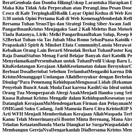
Berat
Gembala dan Domba Hilang
Uskup Larantuka Harapkan D
Maka Kita Tidak Ada Perpecahan atau Perang
Lima Pesan Dos
Cesco di Kafe Terpingkal
Dibalik Layar Opini Kedua di Web K
3:30 untuk Opini Pertama Kali di Web Kemenag
Membedah Refle
Bersama Tuhan Yesus
Tips dan Strategi Teolog Siber Awam Jadi I
Pangaribuan
Kristus Menjagaku Saat 2 Kali Meletus Ban Moto
Tiada Batasnya, Lirik: Melki Pangaribuan
Bukan Sulap, Resep K
S2
Berkat Tuhan via Tas Jubah Misa Romo Sebas
Puasa Katolik 
Prapaskah
3 Spirit & Mindset Efata Community
Lansia Merawat
Kebaikan Orang Lain Berarti Menolak Berkat Tuhan
Pastor Ko
Raja Damai
Stafsus Menag Farid Belajar Banyak dari Katolik P
Menyelamatkan
Persembahan untuk Tuhan
Profil Uskup Baru L
Kita
Kedatangan Kerajaan Allah
Keselamatan dalam Bersyukur
C
Berbuat Dosa
Bertobat Sebelum Terlambat
Mengasihi karena Di
Kristus
Menanggapi Undangan Allah
Bersyukur dengan Berbelas
Disulap”
Para Pemenang Kehidupan
Menguasai Lidah (Rekama
Penyebab Buncit Anak Muda
Taat karena Kasih
Usia Ideal untu
Orang Tua Memperparah Alergi Anak
Menjadi Hamba yang Set
Kuasa Rahmat Kristus Mengalir dalam Kehidupan
Kesesatan ya
Datanglah KerajaanMu
Mendengarkan Firman dan Pelayanan
M
OMI
Ganti Suku Cadang, Jadi Manusia Baru Citra Kristus
RIP M
Arti WFH Menjadi Memberitakan Kerajaan Allah
Waspada Terh
Kamu Telah Menerimanya
Si Bontot Minta Berenang, Mana Air
Teladan Ketaatan
Bunda Maria Diangkat ke Surga
Waspadalah d
Membangun GerejaNya
Dengarkanlah Dia
Bersama Kristus Men