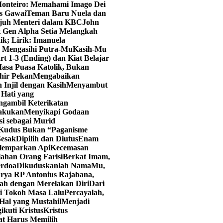
onteiro: Memahami Imago Dei
as Gawai
Teman Baru Nuela dan
juh Menteri dalam KBC
John
t Gen Alpha Setia Melangkah
ik; Lirik: Imanuela
u Mengasihi Putra-Mu
Kasih-Mu
art 1-3 (Ending) dan Kiat Belajar
asa Puasa Katolik, Bukan
hir Pekan
Mengabaikan
 Injil dengan Kasih
Menyambut
Hati yang
ngambil Keterikatan
lakukan
Menyikapi Godaan
i sebagai Murid
 Kudus Bukan “Paganisme
Sesak
Dipilih dan Diutus
Enam
elemparkan Api
Kecemasan
lahan Orang Farisi
Berkat Imam,
erdoa
Dikuduskanlah NamaMu,
rya RP Antonius Rajabana,
ah dengan Merelakan Diri
Dari
ri Tokoh Masa Lalu
Percayalah,
Hal yang Mustahil
Menjadi
kuti Kristus
Kristus
at Harus Memilih