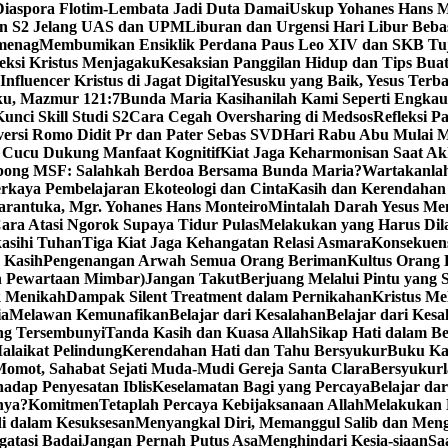
iaspora Flotim-Lembata Jadi Duta Damai
Uskup Yohanes Hans M
en S2 Jelang UAS dan UPM
Liburan dan Urgensi Hari Libur Beb
emenag
Membumikan Ensiklik Perdana Paus Leo XIV dan SKB Tu
ksi Kristus Menjagaku
Kesaksian Panggilan Hidup dan Tips Bua
nfluencer Kristus di Jagat Digital
Yesusku yang Baik, Yesus Terba
rku, Mazmur 121:7
Bunda Maria Kasihanilah Kami Seperti Engka
unci Skill Studi S2
Cara Cegah Oversharing di Medsos
Refleksi P
versi Romo Didit Pr dan Pater Sebas SVD
Hari Rabu Abu Mulai M
 Cucu Dukung Manfaat Kognitif
Kiat Jaga Keharmonisan Saat Ak
pong MSF: Salahkah Berdoa Bersama Bunda Maria?
Wartakanlah
erkaya Pembelajaran Ekoteologi dan Cinta
Kasih dan Kerendahan 
arantuka, Mgr. Yohanes Hans Monteiro
Mintalah Darah Yesus Me
ara Atasi Ngorok Supaya Tidur Pulas
Melakukan yang Harus Di
kasihi Tuhan
Tiga Kiat Jaga Kehangatan Relasi Asmara
Konsekuens
 Kasih
Pengenangan Arwah Semua Orang Beriman
Kultus Orang
n Pewartaan Mimbar)
Jangan Takut
Berjuang Melalui Pintu yang 
k Menikah
Dampak Silent Treatment dalam Pernikahan
Kristus M
ia
Melawan Kemunafikan
Belajar dari Kesalahan
Belajar dari Kesa
ng Tersembunyi
Tanda Kasih dan Kuasa Allah
Sikap Hati dalam B
alaikat Pelindung
Kerendahan Hati dan Tahu Bersyukur
Buku Ka
omot, Sahabat Sejati Muda-Mudi Gereja Santa Clara
Bersyukurl
adap Penyesatan Iblis
Keselamatan Bagi yang Percaya
Belajar da
nya?
Komitmen
Tetaplah Percaya Kebijaksanaan Allah
Melakukan 
i dalam Kesuksesan
Menyangkal Diri, Memanggul Salib dan Mengi
gatasi Badai
Jangan Pernah Putus Asa
Menghindari Kesia-siaan
Sa