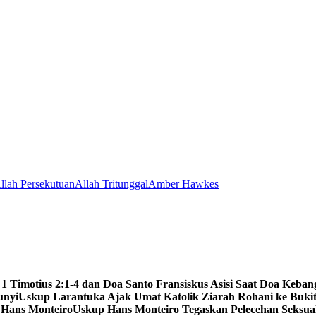
llah Persekutuan
Allah Tritunggal
Amber Hawkes
 1 Timotius 2:1-4 dan Doa Santo Fransiskus Asisi Saat Doa Keba
unyi
Uskup Larantuka Ajak Umat Katolik Ziarah Rohani ke Bukit
 Hans Monteiro
Uskup Hans Monteiro Tegaskan Pelecehan Seksu