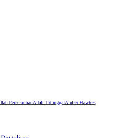
llah Persekutuan
Allah Tritunggal
Amber Hawkes
Digitalisasi