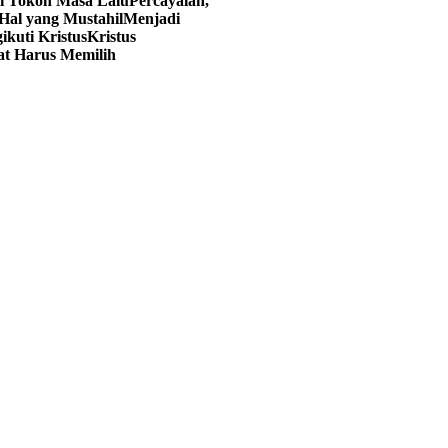
ri Tokoh Masa Lalu
Percayalah,
Hal yang Mustahil
Menjadi
kuti Kristus
Kristus
at Harus Memilih