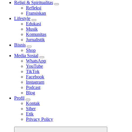
Religi & Spiritualitas
Refleksi
Fransiskan
Lifestyle
Edukasi
Musik
Komunitas
Jurnalistik
Bisnis
Shop
Media Sosial
WhatsApp
YouTube
TikTok
Facebook
Instagram
Podcast
Blog
Profil
Kontak
Siber
Etik
Privacy Policy