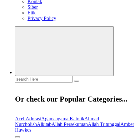
Kontak
Siber
Etik
Privacy Policy
Search
for:
Or check our Popular Categories...
Aceh
Adorasi
Agama
agama Katolik
Ahmad
Nurcholish
Alkitab
Allah Persekutuan
Allah Tritunggal
Amber
Hawkes