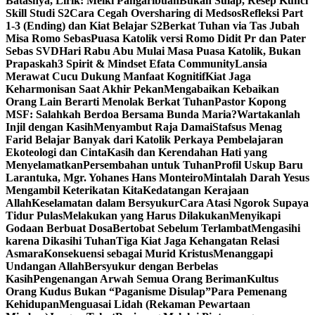
Batasnya, Lirik: Melki Pangaribuan
Bukan Sulap, Resep Kunci
Skill Studi S2
Cara Cegah Oversharing di Medsos
Refleksi Part
1-3 (Ending) dan Kiat Belajar S2
Berkat Tuhan via Tas Jubah
Misa Romo Sebas
Puasa Katolik versi Romo Didit Pr dan Pater
Sebas SVD
Hari Rabu Abu Mulai Masa Puasa Katolik, Bukan
Prapaskah
3 Spirit & Mindset Efata Community
Lansia
Merawat Cucu Dukung Manfaat Kognitif
Kiat Jaga
Keharmonisan Saat Akhir Pekan
Mengabaikan Kebaikan
Orang Lain Berarti Menolak Berkat Tuhan
Pastor Kopong
MSF: Salahkah Berdoa Bersama Bunda Maria?
Wartakanlah
Injil dengan Kasih
Menyambut Raja Damai
Stafsus Menag
Farid Belajar Banyak dari Katolik Perkaya Pembelajaran
Ekoteologi dan Cinta
Kasih dan Kerendahan Hati yang
Menyelamatkan
Persembahan untuk Tuhan
Profil Uskup Baru
Larantuka, Mgr. Yohanes Hans Monteiro
Mintalah Darah Yesus
Mengambil Keterikatan Kita
Kedatangan Kerajaan
Allah
Keselamatan dalam Bersyukur
Cara Atasi Ngorok Supaya
Tidur Pulas
Melakukan yang Harus Dilakukan
Menyikapi
Godaan Berbuat Dosa
Bertobat Sebelum Terlambat
Mengasihi
karena Dikasihi Tuhan
Tiga Kiat Jaga Kehangatan Relasi
Asmara
Konsekuensi sebagai Murid Kristus
Menanggapi
Undangan Allah
Bersyukur dengan Berbelas
Kasih
Pengenangan Arwah Semua Orang Beriman
Kultus
Orang Kudus Bukan “Paganisme Disulap”
Para Pemenang
Kehidupan
Menguasai Lidah (Rekaman Pewartaan