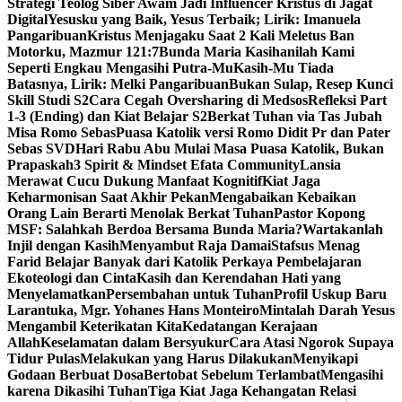
Strategi Teolog Siber Awam Jadi Influencer Kristus di Jagat
Digital
Yesusku yang Baik, Yesus Terbaik; Lirik: Imanuela
Pangaribuan
Kristus Menjagaku Saat 2 Kali Meletus Ban
Motorku, Mazmur 121:7
Bunda Maria Kasihanilah Kami
Seperti Engkau Mengasihi Putra-Mu
Kasih-Mu Tiada
Batasnya, Lirik: Melki Pangaribuan
Bukan Sulap, Resep Kunci
Skill Studi S2
Cara Cegah Oversharing di Medsos
Refleksi Part
1-3 (Ending) dan Kiat Belajar S2
Berkat Tuhan via Tas Jubah
Misa Romo Sebas
Puasa Katolik versi Romo Didit Pr dan Pater
Sebas SVD
Hari Rabu Abu Mulai Masa Puasa Katolik, Bukan
Prapaskah
3 Spirit & Mindset Efata Community
Lansia
Merawat Cucu Dukung Manfaat Kognitif
Kiat Jaga
Keharmonisan Saat Akhir Pekan
Mengabaikan Kebaikan
Orang Lain Berarti Menolak Berkat Tuhan
Pastor Kopong
MSF: Salahkah Berdoa Bersama Bunda Maria?
Wartakanlah
Injil dengan Kasih
Menyambut Raja Damai
Stafsus Menag
Farid Belajar Banyak dari Katolik Perkaya Pembelajaran
Ekoteologi dan Cinta
Kasih dan Kerendahan Hati yang
Menyelamatkan
Persembahan untuk Tuhan
Profil Uskup Baru
Larantuka, Mgr. Yohanes Hans Monteiro
Mintalah Darah Yesus
Mengambil Keterikatan Kita
Kedatangan Kerajaan
Allah
Keselamatan dalam Bersyukur
Cara Atasi Ngorok Supaya
Tidur Pulas
Melakukan yang Harus Dilakukan
Menyikapi
Godaan Berbuat Dosa
Bertobat Sebelum Terlambat
Mengasihi
karena Dikasihi Tuhan
Tiga Kiat Jaga Kehangatan Relasi