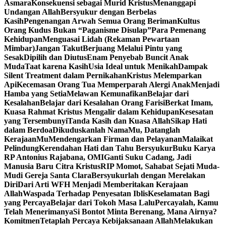
Asmara
Konsekuensi sebagai Murid Kristus
Menanggapi
Undangan Allah
Bersyukur dengan Berbelas
Kasih
Pengenangan Arwah Semua Orang Beriman
Kultus
Orang Kudus Bukan “Paganisme Disulap”
Para Pemenang
Kehidupan
Menguasai Lidah (Rekaman Pewartaan
Mimbar)
Jangan Takut
Berjuang Melalui Pintu yang
Sesak
Dipilih dan Diutus
Enam Penyebab Buncit Anak
Muda
Taat karena Kasih
Usia Ideal untuk Menikah
Dampak
Silent Treatment dalam Pernikahan
Kristus Melemparkan
Api
Kecemasan Orang Tua Memperparah Alergi Anak
Menjadi
Hamba yang Setia
Melawan Kemunafikan
Belajar dari
Kesalahan
Belajar dari Kesalahan Orang Farisi
Berkat Imam,
Kuasa Rahmat Kristus Mengalir dalam Kehidupan
Kesesatan
yang Tersembunyi
Tanda Kasih dan Kuasa Allah
Sikap Hati
dalam Berdoa
Dikuduskanlah NamaMu, Datanglah
KerajaanMu
Mendengarkan Firman dan Pelayanan
Malaikat
Pelindung
Kerendahan Hati dan Tahu Bersyukur
Buku Karya
RP Antonius Rajabana, OMI
Ganti Suku Cadang, Jadi
Manusia Baru Citra Kristus
RIP Momot, Sahabat Sejati Muda-
Mudi Gereja Santa Clara
Bersyukurlah dengan Merelakan
Diri
Dari Arti WFH Menjadi Memberitakan Kerajaan
Allah
Waspada Terhadap Penyesatan Iblis
Keselamatan Bagi
yang Percaya
Belajar dari Tokoh Masa Lalu
Percayalah, Kamu
Telah Menerimanya
Si Bontot Minta Berenang, Mana Airnya?
Komitmen
Tetaplah Percaya Kebijaksanaan Allah
Melakukan