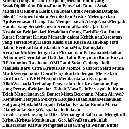
Mimbar)
Jangan Takut
Berjuang Melalui Pintu yang
Sesak
Dipilih dan Diutus
Enam Penyebab Buncit Anak
Muda
Taat karena Kasih
Usia Ideal untuk Menikah
Dampak
Silent Treatment dalam Pernikahan
Kristus Melemparkan
Api
Kecemasan Orang Tua Memperparah Alergi Anak
Menjadi
Hamba yang Setia
Melawan Kemunafikan
Belajar dari
Kesalahan
Belajar dari Kesalahan Orang Farisi
Berkat Imam,
Kuasa Rahmat Kristus Mengalir dalam Kehidupan
Kesesatan
yang Tersembunyi
Tanda Kasih dan Kuasa Allah
Sikap Hati
dalam Berdoa
Dikuduskanlah NamaMu, Datanglah
KerajaanMu
Mendengarkan Firman dan Pelayanan
Malaikat
Pelindung
Kerendahan Hati dan Tahu Bersyukur
Buku Karya
RP Antonius Rajabana, OMI
Ganti Suku Cadang, Jadi
Manusia Baru Citra Kristus
RIP Momot, Sahabat Sejati Muda-
Mudi Gereja Santa Clara
Bersyukurlah dengan Merelakan
Diri
Dari Arti WFH Menjadi Memberitakan Kerajaan
Allah
Waspada Terhadap Penyesatan Iblis
Keselamatan Bagi
yang Percaya
Belajar dari Tokoh Masa Lalu
Percayalah, Kamu
Telah Menerimanya
Si Bontot Minta Berenang, Mana Airnya?
Komitmen
Tetaplah Percaya Kebijaksanaan Allah
Melakukan
Hal yang Mustahil
Menjadi Teladan Ketaatan
Bunda Maria
Diangkat ke Surga
Waspadalah di dalam
Kesuksesan
Menyangkal Diri, Memanggul Salib dan Mengikuti
Kristus
Kristus Membangun GerejaNya
Dengarkanlah
Dia
Bersama Kristus Mengatasi Badai
Jangan Pernah Putus