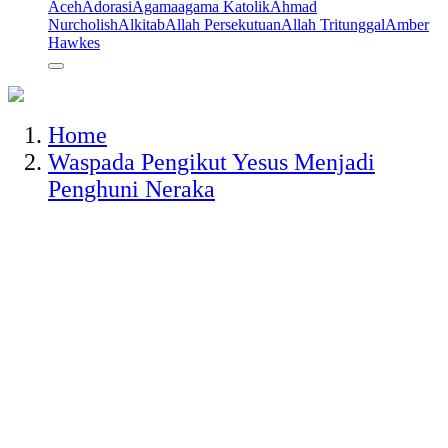
Aceh
Adorasi
Agama
agama Katolik
Ahmad
Nurcholish
Alkitab
Allah Persekutuan
Allah Tritunggal
Amber
Hawkes
Home
Waspada Pengikut Yesus Menjadi
Penghuni Neraka