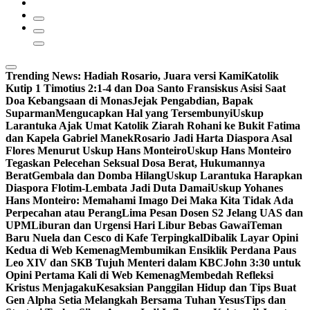
Trending News:
Hadiah Rosario, Juara versi Kami
Katolik
Kutip 1 Timotius 2:1-4 dan Doa Santo Fransiskus Asisi Saat
Doa Kebangsaan di Monas
Jejak Pengabdian, Bapak
Suparman
Mengucapkan Hal yang Tersembunyi
Uskup
Larantuka Ajak Umat Katolik Ziarah Rohani ke Bukit Fatima
dan Kapela Gabriel Manek
Rosario Jadi Harta Diaspora Asal
Flores Menurut Uskup Hans Monteiro
Uskup Hans Monteiro
Tegaskan Pelecehan Seksual Dosa Berat, Hukumannya
Berat
Gembala dan Domba Hilang
Uskup Larantuka Harapkan
Diaspora Flotim-Lembata Jadi Duta Damai
Uskup Yohanes
Hans Monteiro: Memahami Imago Dei Maka Kita Tidak Ada
Perpecahan atau Perang
Lima Pesan Dosen S2 Jelang UAS dan
UPM
Liburan dan Urgensi Hari Libur Bebas Gawai
Teman
Baru Nuela dan Cesco di Kafe Terpingkal
Dibalik Layar Opini
Kedua di Web Kemenag
Membumikan Ensiklik Perdana Paus
Leo XIV dan SKB Tujuh Menteri dalam KBC
John 3:30 untuk
Opini Pertama Kali di Web Kemenag
Membedah Refleksi
Kristus Menjagaku
Kesaksian Panggilan Hidup dan Tips Buat
Gen Alpha Setia Melangkah Bersama Tuhan Yesus
Tips dan