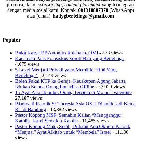
promosi, iklan,
sponsorship
,
content placement
yang terintegrasi
dengan media sosial kami.
Kontak:
081310887370
(WhatsApp)
atau (email)
hatiygbertelinga@gmail.com
Populer
Buku Karya RP Antonius Rajabana, OMI
- 473 views
Kacamata Paus Fransiskus Soroti Hati yang Bertelinga
-
4,675 views
5 Level Menjadi Pribadi yang Memiliki “Hati Yang
Bertelinga”
- 2,149 views
Boleh Pakai KTP ke Gereja, Keuskupan Agung Jakarta
Izinkan Semua Orang Ikut Misa Offline
- 37,920 views
15 Ayat Alkitab untuk Orang Tercinta di Momen Valentine
-
27,187 views
Biarawati Katolik Sr Theresia Asia OSU Dilantik Jadi Ketua
RT di Bandung
- 13,382 views
Pastor Kopong MSF: Semakin Kalian “Mengganggu”
Katolik, Kami Semakin Katolik
- 11,485 views
Pastor Kopong Malu, Sedih, Prihatin Ada Oknum Katolik
“Menjual” Ayat Alkitab untuk “Membela” Israel
- 11,130
views