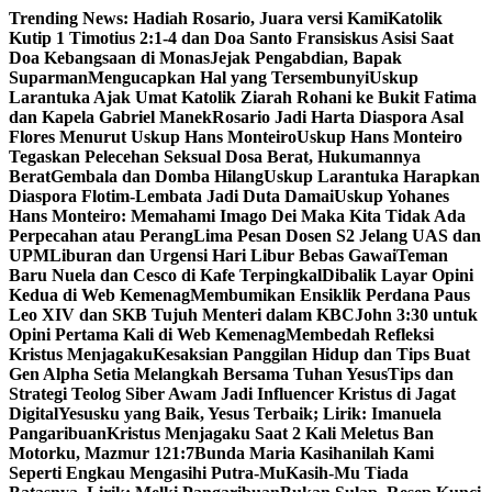
Skip
Trending News:
Hadiah Rosario, Juara versi Kami
Katolik
to
Kutip 1 Timotius 2:1-4 dan Doa Santo Fransiskus Asisi Saat
content
Doa Kebangsaan di Monas
Jejak Pengabdian, Bapak
Suparman
Mengucapkan Hal yang Tersembunyi
Uskup
Larantuka Ajak Umat Katolik Ziarah Rohani ke Bukit Fatima
dan Kapela Gabriel Manek
Rosario Jadi Harta Diaspora Asal
Flores Menurut Uskup Hans Monteiro
Uskup Hans Monteiro
Tegaskan Pelecehan Seksual Dosa Berat, Hukumannya
Berat
Gembala dan Domba Hilang
Uskup Larantuka Harapkan
Diaspora Flotim-Lembata Jadi Duta Damai
Uskup Yohanes
Hans Monteiro: Memahami Imago Dei Maka Kita Tidak Ada
Perpecahan atau Perang
Lima Pesan Dosen S2 Jelang UAS dan
UPM
Liburan dan Urgensi Hari Libur Bebas Gawai
Teman
Baru Nuela dan Cesco di Kafe Terpingkal
Dibalik Layar Opini
Kedua di Web Kemenag
Membumikan Ensiklik Perdana Paus
Leo XIV dan SKB Tujuh Menteri dalam KBC
John 3:30 untuk
Opini Pertama Kali di Web Kemenag
Membedah Refleksi
Kristus Menjagaku
Kesaksian Panggilan Hidup dan Tips Buat
Gen Alpha Setia Melangkah Bersama Tuhan Yesus
Tips dan
Strategi Teolog Siber Awam Jadi Influencer Kristus di Jagat
Digital
Yesusku yang Baik, Yesus Terbaik; Lirik: Imanuela
Pangaribuan
Kristus Menjagaku Saat 2 Kali Meletus Ban
Motorku, Mazmur 121:7
Bunda Maria Kasihanilah Kami
Seperti Engkau Mengasihi Putra-Mu
Kasih-Mu Tiada