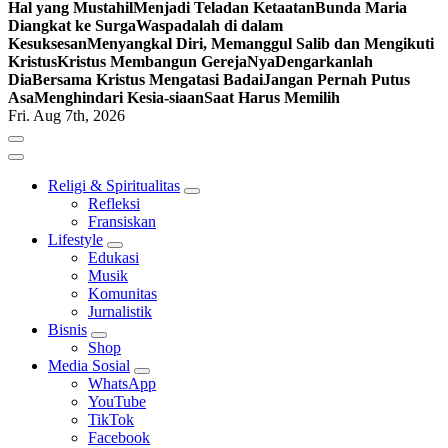
Hal yang Mustahil
Menjadi Teladan Ketaatan
Bunda Maria
Diangkat ke Surga
Waspadalah di dalam
Kesuksesan
Menyangkal Diri, Memanggul Salib dan Mengikuti
Kristus
Kristus Membangun GerejaNya
Dengarkanlah
Dia
Bersama Kristus Mengatasi Badai
Jangan Pernah Putus
Asa
Menghindari Kesia-siaan
Saat Harus Memilih
Fri. Aug 7th, 2026
Religi & Spiritualitas
Refleksi
Fransiskan
Lifestyle
Edukasi
Musik
Komunitas
Jurnalistik
Bisnis
Shop
Media Sosial
WhatsApp
YouTube
TikTok
Facebook