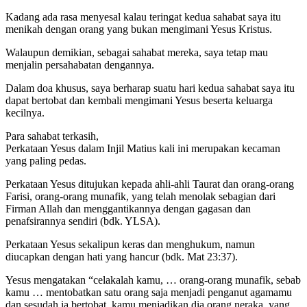
Kadang ada rasa menyesal kalau teringat kedua sahabat saya itu
menikah dengan orang yang bukan mengimani Yesus Kristus.
Walaupun demikian, sebagai sahabat mereka, saya tetap mau
menjalin persahabatan dengannya.
Dalam doa khusus, saya berharap suatu hari kedua sahabat saya itu
dapat bertobat dan kembali mengimani Yesus beserta keluarga
kecilnya.
Para sahabat terkasih,
Perkataan Yesus dalam Injil Matius kali ini merupakan kecaman
yang paling pedas.
Perkataan Yesus ditujukan kepada ahli-ahli Taurat dan orang-orang
Farisi, orang-orang munafik, yang telah menolak sebagian dari
Firman Allah dan menggantikannya dengan gagasan dan
penafsirannya sendiri (bdk. YLSA).
Perkataan Yesus sekalipun keras dan menghukum, namun
diucapkan dengan hati yang hancur (bdk. Mat 23:37).
Yesus mengatakan “celakalah kamu, … orang-orang munafik, sebab
kamu … mentobatkan satu orang saja menjadi penganut agamamu
dan sesudah ia bertobat, kamu menjadikan dia orang neraka, yang