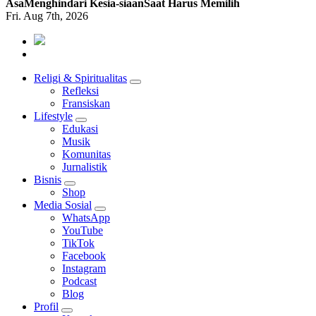
Asa
Menghindari Kesia-siaan
Saat Harus Memilih
Fri. Aug 7th, 2026
Mendengar dengan Cinta
HATI YANG BERTELINGA
Religi & Spiritualitas
Refleksi
Fransiskan
Lifestyle
Edukasi
Musik
Komunitas
Jurnalistik
Bisnis
Shop
Media Sosial
WhatsApp
YouTube
TikTok
Facebook
Instagram
Podcast
Blog
Profil