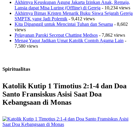
Akhirnya Keuskupan Agung Jakarta Izinkan Anak, Remaja,
Lansia dapat Misa Luring (Offline) di Gereja
- 10,234 views
Akhirnya Bimas Kristen Menarik Buku Siswa Sejarah Gereja
SMPTK yang Jadi Polemik
- 9,412 views
Kita Dipanggil untuk Mencintai Tuhan dan Sesama
- 8,602
views
Pelayanan Paroki Secepat Chatting Medsos
- 7,862 views
Menag Yaqut Jadikan Umat Katolik Contoh Agama Lain
-
7,580 views
Spiritualitas
Katolik Kutip 1 Timotius 2:1-4 dan Doa
Santo Fransiskus Asisi Saat Doa
Kebangsaan di Monas