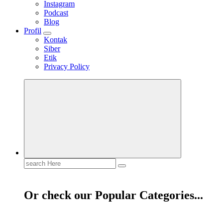
Instagram
Podcast
Blog
Profil
Kontak
Siber
Etik
Privacy Policy
Mendengar dengan Cinta
HATI YANG BERTELINGA
Search
for:
Or check our Popular Categories...