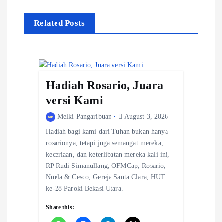
v
Related Posts
i
g
a
Hadiah Rosario, Juara
t
versi Kami
i
Melki Pangaribuan
August 3, 2026
o
Hadiah bagi kami dari Tuhan bukan hanya
rosarionya, tetapi juga semangat mereka,
n
keceriaan, dan keterlibatan mereka kali ini,
RP Rudi Simanullang, OFMCap, Rosario,
Nuela & Cesco, Gereja Santa Clara, HUT
ke-28 Paroki Bekasi Utara.
Share this: