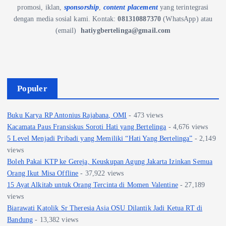
promosi, iklan,
sponsorship
,
content placement
yang terintegrasi
dengan media sosial kami.
Kontak:
081310887370
(WhatsApp) atau
(email)
hatiygbertelinga@gmail.com
Populer
Buku Karya RP Antonius Rajabana, OMI
- 473 views
Kacamata Paus Fransiskus Soroti Hati yang Bertelinga
- 4,676 views
5 Level Menjadi Pribadi yang Memiliki “Hati Yang Bertelinga”
- 2,149
views
Boleh Pakai KTP ke Gereja, Keuskupan Agung Jakarta Izinkan Semua
Orang Ikut Misa Offline
- 37,922 views
15 Ayat Alkitab untuk Orang Tercinta di Momen Valentine
- 27,189
views
Biarawati Katolik Sr Theresia Asia OSU Dilantik Jadi Ketua RT di
Bandung
- 13,382 views