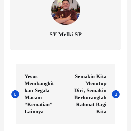
SY Melki SP
P
Yesus
Semakin Kita
o
Membangkit
Menutup
kan Segala
Diri, Semakin
s
Macam
Berkuranglah
t
“Kematian”
Rahmat Bagi
Lainnya
Kita
n
a