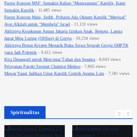
Pastor Kopong MSF: Semakin Kalian “Mengganggu” Katolik, Kami
Semakin Katolik
- 11,485 views
Pastor Kopong Malu, Sedih, Prihatin Ada Oknum Katolik “Menjual”
Ayat Alkitab untuk “Membela” Israel
- 11,131 views
Akhirnya Keuskupan Agung Jakarta Izinkan Anak, Remaja, Lansia
dapat Misa Luring (Offline) di Gereja
- 10,234 views
Akhirnya Bimas Kristen Menarik Buku Siswa Sejarah Gereja SMPTK
yang Jadi Polemik
- 9,412 views
Kita Dipanggil untuk Mencintai Tuhan dan Sesama
- 8,603 views
Pelayanan Paroki Secepat Chatting Medsos
- 7,865 views
Menag Yaqut Jadikan Umat Katolik Contoh Agama Lain
- 7,581 views
Spiritualitas