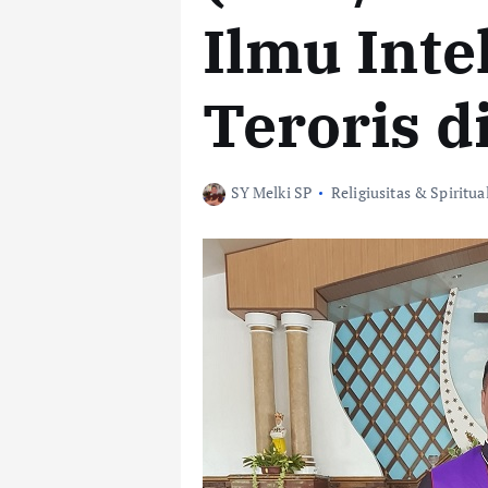
Ilmu Inte
Teroris d
SY Melki SP
Religiusitas & Spiritua