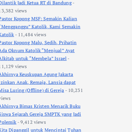
Dilantik Jadi Ketua RT di Bandung
-
13,382 views
Pastor Kopong MSF: Semakin Kalian
“Mengganggu” Katolik, Kami Semakin
Katolik
- 11,484 views
Pastor Kopong Malu, Sedih, Prihatin
Ada Oknum Katolik “Menjual” Ayat
Alkitab untuk “Membela” Israel
-
11,129 views
Akhirnya Keuskupan Agung Jakarta
Izinkan Anak, Remaja, Lansia dapat
Misa Luring (Offline) di Gereja
- 10,231
views
Akhirnya Bimas Kristen Menarik Buku
Siswa Sejarah Gereja SMPTK yang Jadi
Polemik
- 9,412 views
Kita Dipanggil untuk Mencintai Tuhan