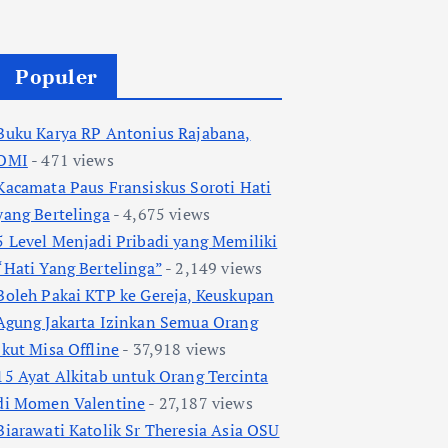
Populer
Buku Karya RP Antonius Rajabana,
OMI
- 471 views
Kacamata Paus Fransiskus Soroti Hati
yang Bertelinga
- 4,675 views
5 Level Menjadi Pribadi yang Memiliki
“Hati Yang Bertelinga”
- 2,149 views
Boleh Pakai KTP ke Gereja, Keuskupan
Agung Jakarta Izinkan Semua Orang
Ikut Misa Offline
- 37,918 views
15 Ayat Alkitab untuk Orang Tercinta
di Momen Valentine
- 27,187 views
Biarawati Katolik Sr Theresia Asia OSU