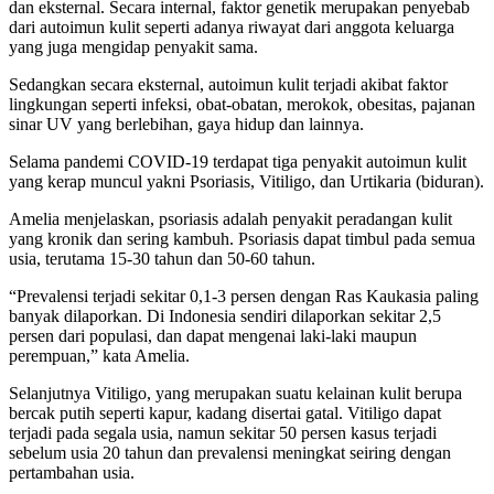
dan eksternal. Secara internal, faktor genetik merupakan penyebab
dari autoimun kulit seperti adanya riwayat dari anggota keluarga
yang juga mengidap penyakit sama.
Sedangkan secara eksternal, autoimun kulit terjadi akibat faktor
lingkungan seperti infeksi, obat-obatan, merokok, obesitas, pajanan
sinar UV yang berlebihan, gaya hidup dan lainnya.
Selama pandemi COVID-19 terdapat tiga penyakit autoimun kulit
yang kerap muncul yakni Psoriasis, Vitiligo, dan Urtikaria (biduran).
Amelia menjelaskan, psoriasis adalah penyakit peradangan kulit
yang kronik dan sering kambuh. Psoriasis dapat timbul pada semua
usia, terutama 15-30 tahun dan 50-60 tahun.
“Prevalensi terjadi sekitar 0,1-3 persen dengan Ras Kaukasia paling
banyak dilaporkan. Di Indonesia sendiri dilaporkan sekitar 2,5
persen dari populasi, dan dapat mengenai laki-laki maupun
perempuan,” kata Amelia.
Selanjutnya Vitiligo, yang merupakan suatu kelainan kulit berupa
bercak putih seperti kapur, kadang disertai gatal. Vitiligo dapat
terjadi pada segala usia, namun sekitar 50 persen kasus terjadi
sebelum usia 20 tahun dan prevalensi meningkat seiring dengan
pertambahan usia.