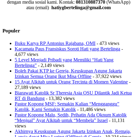
dengan media sosial kami.
Kontak:
081310887370
(WhatsApp)
atau (email)
hatiygbertelinga@gmail.com
Populer
Buku Karya RP Antonius Rajabana, OMI
- 473 views
Kacamata Paus Fransiskus Soroti Hati yang Bertelinga
-
4,677 views
5 Level Menjadi Pribadi yang Memiliki “Hati Yang
Bertelinga”
- 2,149 views
Boleh Pakai KTP ke Gereja, Keuskupan Agung Jakarta
Izinkan Semua Orang Ikut Misa Offline
- 37,922 views
15 Ayat Alkitab untuk Orang Tercinta di Momen Valentine
-
27,189 views
Biarawati Katolik Sr Theresia Asia OSU Dilantik Jadi Ketua
RT di Bandung
- 13,382 views
Pastor Kopong MSF: Semakin Kalian “Mengganggu”
Katolik, Kami Semakin Katolik
- 11,486 views
Pastor Kopong Malu, Sedih, Prihatin Ada Oknum Katolik
“Menjual” Ayat Alkitab untuk “Membela” Israel
- 11,131
views
Akhirnya Keuskupan Agung Jakarta Izinkan Anak, Remaja,
Lansia dapat Misa Luring (Offline) di Gereja
- 10,234 views