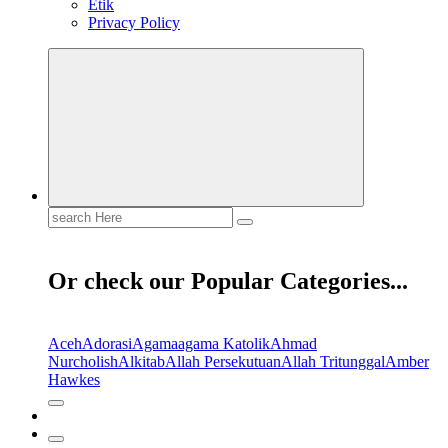
Etik
Privacy Policy
Search
for:
Or check our Popular Categories...
Aceh
Adorasi
Agama
agama Katolik
Ahmad
Nurcholish
Alkitab
Allah Persekutuan
Allah Tritunggal
Amber
Hawkes