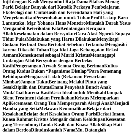
Injil dengan Kasih
Menyambut Raja Damai
Stafsus Menag
Farid Belajar Banyak dari Katolik Perkaya Pembelajaran
Ekoteologi dan Cinta
Kasih dan Kerendahan Hati yang
Menyelamatkan
Persembahan untuk Tuhan
Profil Uskup Baru
Larantuka, Mgr. Yohanes Hans Monteiro
Mintalah Darah Yesus
Mengambil Keterikatan Kita
Kedatangan Kerajaan
Allah
Keselamatan dalam Bersyukur
Cara Atasi Ngorok Supaya
Tidur Pulas
Melakukan yang Harus Dilakukan
Menyikapi
Godaan Berbuat Dosa
Bertobat Sebelum Terlambat
Mengasihi
karena Dikasihi Tuhan
Tiga Kiat Jaga Kehangatan Relasi
Asmara
Konsekuensi sebagai Murid Kristus
Menanggapi
Undangan Allah
Bersyukur dengan Berbelas
Kasih
Pengenangan Arwah Semua Orang Beriman
Kultus
Orang Kudus Bukan “Paganisme Disulap”
Para Pemenang
Kehidupan
Menguasai Lidah (Rekaman Pewartaan
Mimbar)
Jangan Takut
Berjuang Melalui Pintu yang
Sesak
Dipilih dan Diutus
Enam Penyebab Buncit Anak
Muda
Taat karena Kasih
Usia Ideal untuk Menikah
Dampak
Silent Treatment dalam Pernikahan
Kristus Melemparkan
Api
Kecemasan Orang Tua Memperparah Alergi Anak
Menjadi
Hamba yang Setia
Melawan Kemunafikan
Belajar dari
Kesalahan
Belajar dari Kesalahan Orang Farisi
Berkat Imam,
Kuasa Rahmat Kristus Mengalir dalam Kehidupan
Kesesatan
yang Tersembunyi
Tanda Kasih dan Kuasa Allah
Sikap Hati
dalam Berdoa
Dikuduskanlah NamaMu, Datanglah