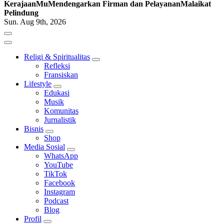
KerajaanMu
Mendengarkan Firman dan Pelayanan
Malaikat
Pelindung
Sun. Aug 9th, 2026
Religi & Spiritualitas
Refleksi
Fransiskan
Lifestyle
Edukasi
Musik
Komunitas
Jurnalistik
Bisnis
Shop
Media Sosial
WhatsApp
YouTube
TikTok
Facebook
Instagram
Podcast
Blog
Profil