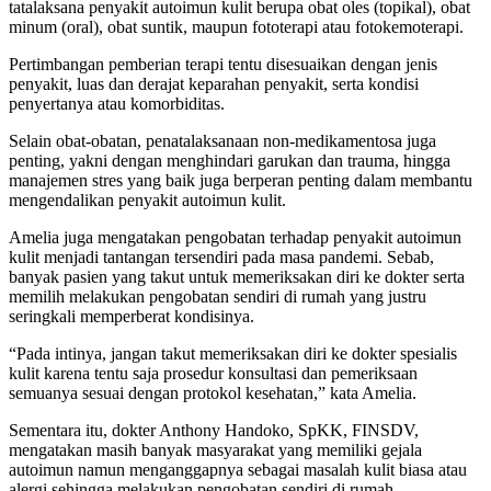
tatalaksana penyakit autoimun kulit berupa obat oles (topikal), obat
minum (oral), obat suntik, maupun fototerapi atau fotokemoterapi.
Pertimbangan pemberian terapi tentu disesuaikan dengan jenis
penyakit, luas dan derajat keparahan penyakit, serta kondisi
penyertanya atau komorbiditas.
Selain obat-obatan, penatalaksanaan non-medikamentosa juga
penting, yakni dengan menghindari garukan dan trauma, hingga
manajemen stres yang baik juga berperan penting dalam membantu
mengendalikan penyakit autoimun kulit.
Amelia juga mengatakan pengobatan terhadap penyakit autoimun
kulit menjadi tantangan tersendiri pada masa pandemi. Sebab,
banyak pasien yang takut untuk memeriksakan diri ke dokter serta
memilih melakukan pengobatan sendiri di rumah yang justru
seringkali memperberat kondisinya.
“Pada intinya, jangan takut memeriksakan diri ke dokter spesialis
kulit karena tentu saja prosedur konsultasi dan pemeriksaan
semuanya sesuai dengan protokol kesehatan,” kata Amelia.
Sementara itu, dokter Anthony Handoko, SpKK, FINSDV,
mengatakan masih banyak masyarakat yang memiliki gejala
autoimun namun menganggapnya sebagai masalah kulit biasa atau
alergi sehingga melakukan pengobatan sendiri di rumah.