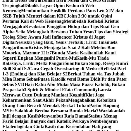
Libur Bebas Gawai
Teman Baru Nuela dan Cesco di Kafe
Terpingkal
Dibalik Layar Opini Kedua di Web
Kemenag
Membumikan Ensiklik Perdana Paus Leo XIV dan
SKB Tujuh Menteri dalam KBC
John 3:30 untuk Opini
Pertama Kali di Web Kemenag
Membedah Refleksi Kristus
Menjagaku
Kesaksian Panggilan Hidup dan Tips Buat Gen
Alpha Setia Melangkah Bersama Tuhan Yesus
Tips dan Strategi
Teolog Siber Awam Jadi Influencer Kristus di Jagat
Digital
Yesusku yang Baik, Yesus Terbaik; Lirik: Imanuela
Pangaribuan
Kristus Menjagaku Saat 2 Kali Meletus Ban
Motorku, Mazmur 121:7
Bunda Maria Kasihanilah Kami
Seperti Engkau Mengasihi Putra-Mu
Kasih-Mu Tiada
Batasnya, Lirik: Melki Pangaribuan
Bukan Sulap, Resep Kunci
Skill Studi S2
Cara Cegah Oversharing di Medsos
Refleksi Part
1-3 (Ending) dan Kiat Belajar S2
Berkat Tuhan via Tas Jubah
Misa Romo Sebas
Puasa Katolik versi Romo Didit Pr dan Pater
Sebas SVD
Hari Rabu Abu Mulai Masa Puasa Katolik, Bukan
Prapaskah
3 Spirit & Mindset Efata Community
Lansia
Merawat Cucu Dukung Manfaat Kognitif
Kiat Jaga
Keharmonisan Saat Akhir Pekan
Mengabaikan Kebaikan
Orang Lain Berarti Menolak Berkat Tuhan
Pastor Kopong
MSF: Salahkah Berdoa Bersama Bunda Maria?
Wartakanlah
Injil dengan Kasih
Menyambut Raja Damai
Stafsus Menag
Farid Belajar Banyak dari Katolik Perkaya Pembelajaran
Ekoteologi dan Cinta
Kasih dan Kerendahan Hati yang