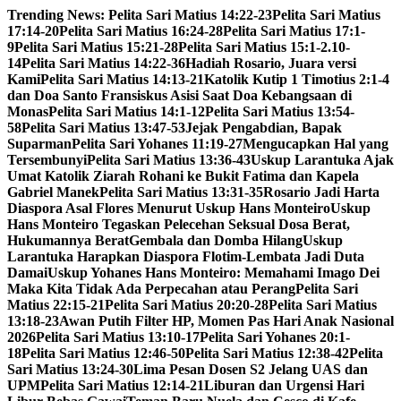
Skip
Trending News:
Pelita Sari Matius 14:22-23
Pelita Sari Matius
to
17:14-20
Pelita Sari Matius 16:24-28
Pelita Sari Matius 17:1-
content
9
Pelita Sari Matius 15:21-28
Pelita Sari Matius 15:1-2.10-
14
Pelita Sari Matius 14:22-36
Hadiah Rosario, Juara versi
Kami
Pelita Sari Matius 14:13-21
Katolik Kutip 1 Timotius 2:1-4
dan Doa Santo Fransiskus Asisi Saat Doa Kebangsaan di
Monas
Pelita Sari Matius 14:1-12
Pelita Sari Matius 13:54-
58
Pelita Sari Matius 13:47-53
Jejak Pengabdian, Bapak
Suparman
Pelita Sari Yohanes 11:19-27
Mengucapkan Hal yang
Tersembunyi
Pelita Sari Matius 13:36-43
Uskup Larantuka Ajak
Umat Katolik Ziarah Rohani ke Bukit Fatima dan Kapela
Gabriel Manek
Pelita Sari Matius 13:31-35
Rosario Jadi Harta
Diaspora Asal Flores Menurut Uskup Hans Monteiro
Uskup
Hans Monteiro Tegaskan Pelecehan Seksual Dosa Berat,
Hukumannya Berat
Gembala dan Domba Hilang
Uskup
Larantuka Harapkan Diaspora Flotim-Lembata Jadi Duta
Damai
Uskup Yohanes Hans Monteiro: Memahami Imago Dei
Maka Kita Tidak Ada Perpecahan atau Perang
Pelita Sari
Matius 22:15-21
Pelita Sari Matius 20:20-28
Pelita Sari Matius
13:18-23
Awan Putih Filter HP, Momen Pas Hari Anak Nasional
2026
Pelita Sari Matius 13:10-17
Pelita Sari Yohanes 20:1-
18
Pelita Sari Matius 12:46-50
Pelita Sari Matius 12:38-42
Pelita
Sari Matius 13:24-30
Lima Pesan Dosen S2 Jelang UAS dan
UPM
Pelita Sari Matius 12:14-21
Liburan dan Urgensi Hari