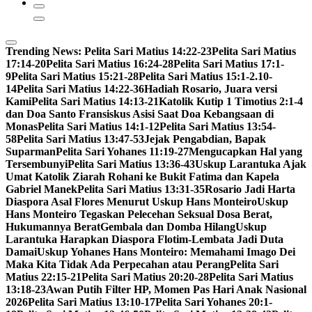
Trending News:
Pelita Sari Matius 14:22-23
Pelita Sari Matius
17:14-20
Pelita Sari Matius 16:24-28
Pelita Sari Matius 17:1-
9
Pelita Sari Matius 15:21-28
Pelita Sari Matius 15:1-2.10-
14
Pelita Sari Matius 14:22-36
Hadiah Rosario, Juara versi
Kami
Pelita Sari Matius 14:13-21
Katolik Kutip 1 Timotius 2:1-4
dan Doa Santo Fransiskus Asisi Saat Doa Kebangsaan di
Monas
Pelita Sari Matius 14:1-12
Pelita Sari Matius 13:54-
58
Pelita Sari Matius 13:47-53
Jejak Pengabdian, Bapak
Suparman
Pelita Sari Yohanes 11:19-27
Mengucapkan Hal yang
Tersembunyi
Pelita Sari Matius 13:36-43
Uskup Larantuka Ajak
Umat Katolik Ziarah Rohani ke Bukit Fatima dan Kapela
Gabriel Manek
Pelita Sari Matius 13:31-35
Rosario Jadi Harta
Diaspora Asal Flores Menurut Uskup Hans Monteiro
Uskup
Hans Monteiro Tegaskan Pelecehan Seksual Dosa Berat,
Hukumannya Berat
Gembala dan Domba Hilang
Uskup
Larantuka Harapkan Diaspora Flotim-Lembata Jadi Duta
Damai
Uskup Yohanes Hans Monteiro: Memahami Imago Dei
Maka Kita Tidak Ada Perpecahan atau Perang
Pelita Sari
Matius 22:15-21
Pelita Sari Matius 20:20-28
Pelita Sari Matius
13:18-23
Awan Putih Filter HP, Momen Pas Hari Anak Nasional
2026
Pelita Sari Matius 13:10-17
Pelita Sari Yohanes 20:1-