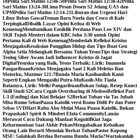
18
Pelita Sari Matius 12:46-50
Pelita Sari Matius 12:38-42
Pelita
Sari Matius 13:24-30
Lima Pesan Dosen S2 Jelang UAS dan
UPM
Pelita Sari Matius 12:14-21
Liburan dan Urgensi Hari
Libur Bebas Gawai
Teman Baru Nuela dan Cesco di Kafe
Terpingkal
Dibalik Layar Opini Kedua di Web
Kemenag
Membumikan Ensiklik Perdana Paus Leo XIV dan
SKB Tujuh Menteri dalam KBC
John 3:30 untuk Opini
Pertama Kali di Web Kemenag
Membedah Refleksi Kristus
Menjagaku
Kesaksian Panggilan Hidup dan Tips Buat Gen
Alpha Setia Melangkah Bersama Tuhan Yesus
Tips dan Strategi
Teolog Siber Awam Jadi Influencer Kristus di Jagat
Digital
Yesusku yang Baik, Yesus Terbaik; Lirik: Imanuela
Pangaribuan
Kristus Menjagaku Saat 2 Kali Meletus Ban
Motorku, Mazmur 121:7
Bunda Maria Kasihanilah Kami
Seperti Engkau Mengasihi Putra-Mu
Kasih-Mu Tiada
Batasnya, Lirik: Melki Pangaribuan
Bukan Sulap, Resep Kunci
Skill Studi S2
Cara Cegah Oversharing di Medsos
Refleksi Part
1-3 (Ending) dan Kiat Belajar S2
Berkat Tuhan via Tas Jubah
Misa Romo Sebas
Puasa Katolik versi Romo Didit Pr dan Pater
Sebas SVD
Hari Rabu Abu Mulai Masa Puasa Katolik, Bukan
Prapaskah
3 Spirit & Mindset Efata Community
Lansia
Merawat Cucu Dukung Manfaat Kognitif
Kiat Jaga
Keharmonisan Saat Akhir Pekan
Mengabaikan Kebaikan
Orang Lain Berarti Menolak Berkat Tuhan
Pastor Kopong
MSF: Salahkah Berdoa Bersama Bunda Maria?
Wartakanlah