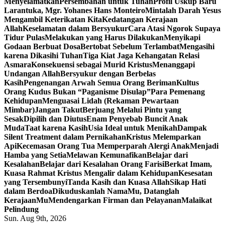
Menyelamatkan
Persembahan untuk Tuhan
Profil Uskup Baru
Larantuka, Mgr. Yohanes Hans Monteiro
Mintalah Darah Yesus
Mengambil Keterikatan Kita
Kedatangan Kerajaan
Allah
Keselamatan dalam Bersyukur
Cara Atasi Ngorok Supaya
Tidur Pulas
Melakukan yang Harus Dilakukan
Menyikapi
Godaan Berbuat Dosa
Bertobat Sebelum Terlambat
Mengasihi
karena Dikasihi Tuhan
Tiga Kiat Jaga Kehangatan Relasi
Asmara
Konsekuensi sebagai Murid Kristus
Menanggapi
Undangan Allah
Bersyukur dengan Berbelas
Kasih
Pengenangan Arwah Semua Orang Beriman
Kultus
Orang Kudus Bukan “Paganisme Disulap”
Para Pemenang
Kehidupan
Menguasai Lidah (Rekaman Pewartaan
Mimbar)
Jangan Takut
Berjuang Melalui Pintu yang
Sesak
Dipilih dan Diutus
Enam Penyebab Buncit Anak
Muda
Taat karena Kasih
Usia Ideal untuk Menikah
Dampak
Silent Treatment dalam Pernikahan
Kristus Melemparkan
Api
Kecemasan Orang Tua Memperparah Alergi Anak
Menjadi
Hamba yang Setia
Melawan Kemunafikan
Belajar dari
Kesalahan
Belajar dari Kesalahan Orang Farisi
Berkat Imam,
Kuasa Rahmat Kristus Mengalir dalam Kehidupan
Kesesatan
yang Tersembunyi
Tanda Kasih dan Kuasa Allah
Sikap Hati
dalam Berdoa
Dikuduskanlah NamaMu, Datanglah
KerajaanMu
Mendengarkan Firman dan Pelayanan
Malaikat
Pelindung
Sun. Aug 9th, 2026