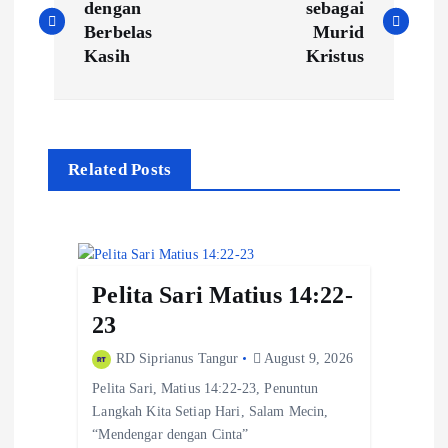
o
dengan
sebagai
Berbelas
Murid
s
Kasih
Kristus
t
n
a
Related Posts
v
i
g
Pelita Sari Matius 14:22-
a
23
t
RD Siprianus Tangur
August 9, 2026
Pelita Sari, Matius 14:22-23, Penuntun
i
Langkah Kita Setiap Hari, Salam Mecin,
o
“Mendengar dengan Cinta”