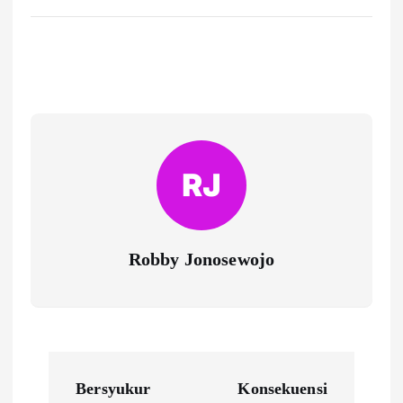
Robby Jonosewojo
P
Bersyukur
Konsekuensi