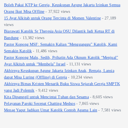
Boleh Pakai KTP ke Gereja, Keuskupan Agung Jakarta Izinkan Semua
Orang Ikut Misa Offline
- 37,922 views
15 Ayat Alkitab untuk Orang Tercinta di Momen Valentine
- 27,189
views
Biarawati Katolik Sr Theresia Asia OSU Dilantik Jadi Ketua RT di
Bandung
- 13,382 views
Pastor Kopong MSF: Semakin Kalian “Mengganggu” Katolik, Kami
Semakin Katolik
- 11,486 views
Pastor Kopong Malu, Sedih, Prihatin Ada Oknum Katolik “Menjual”
Ayat Alkitab untuk “Membela” Israel
- 11,131 views
Akhirnya Keuskupan Agung Jakarta Izinkan Anak, Remaja, Lansia
dapat Misa Luring (Offline) di Gereja
- 10,234 views
Akhirnya Bimas Kristen Menarik Buku Siswa Sejarah Gereja SMPTK
yang Jadi Polemik
- 9,412 views
Kita Dipanggil untuk Mencintai Tuhan dan Sesama
- 8,605 views
Pelayanan Paroki Secepat Chatting Medsos
- 7,865 views
Menag Yaqut Jadikan Umat Katolik Contoh Agama Lain
- 7,581 views