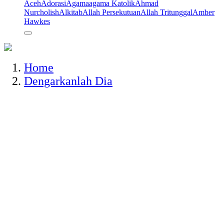
Aceh
Adorasi
Agama
agama Katolik
Ahmad
Nurcholish
Alkitab
Allah Persekutuan
Allah Tritunggal
Amber
Hawkes
Home
Dengarkanlah Dia