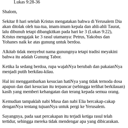
Lukas 9:28-36
Shalom,
Sekitar 8 hari setelah Kristus mengatakan bahwa di Yerusalem Dia
akan ditolak oleh tua-tua, imam-imam kepala dan ahli-ahli Taurat,
lalu dibunuh tetapi dibangkitkan pada hari ke 3 (Lukas 9:22),
Kristus mengajak ke 3 rasul utamanya: Petrus, Yakobus dan
Yohanes naik ke atas gunung untuk berdoa.
Alkitab tidak menyebut nama gunungnya tetapi tradisi meyakini
bahwa itu adalah Gunung Tabor.
Ketika Ia sedang berdoa, rupa wajahNya berubah dan pakaianNya
menjadi putih berkilau-kilau.
Hal ini menggambarkan kesucian hatiNya yang tidak ternoda dosa
apapun dan dari kesucian itu terpancar (sehingga terlihat berkilauan)
kasih yang memberi kehangatan dan terang kepada semua orang.
Kemudian tampaklah nabi Musa dan nabi Elia bercakap-cakap
denganNya tentang tujuanNya untuk pergi ke Yerusalem.
Sayangnya, pada saat percakapan itu terjadi ketiga rasul telah
tertidur, sehingga mereka tidak mendengar apa yang dibicarakan.