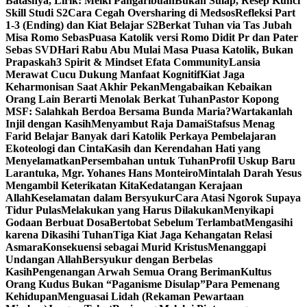
Batasnya, Lirik: Melki Pangaribuan
Bukan Sulap, Resep Kunci
Skill Studi S2
Cara Cegah Oversharing di Medsos
Refleksi Part
1-3 (Ending) dan Kiat Belajar S2
Berkat Tuhan via Tas Jubah
Misa Romo Sebas
Puasa Katolik versi Romo Didit Pr dan Pater
Sebas SVD
Hari Rabu Abu Mulai Masa Puasa Katolik, Bukan
Prapaskah
3 Spirit & Mindset Efata Community
Lansia
Merawat Cucu Dukung Manfaat Kognitif
Kiat Jaga
Keharmonisan Saat Akhir Pekan
Mengabaikan Kebaikan
Orang Lain Berarti Menolak Berkat Tuhan
Pastor Kopong
MSF: Salahkah Berdoa Bersama Bunda Maria?
Wartakanlah
Injil dengan Kasih
Menyambut Raja Damai
Stafsus Menag
Farid Belajar Banyak dari Katolik Perkaya Pembelajaran
Ekoteologi dan Cinta
Kasih dan Kerendahan Hati yang
Menyelamatkan
Persembahan untuk Tuhan
Profil Uskup Baru
Larantuka, Mgr. Yohanes Hans Monteiro
Mintalah Darah Yesus
Mengambil Keterikatan Kita
Kedatangan Kerajaan
Allah
Keselamatan dalam Bersyukur
Cara Atasi Ngorok Supaya
Tidur Pulas
Melakukan yang Harus Dilakukan
Menyikapi
Godaan Berbuat Dosa
Bertobat Sebelum Terlambat
Mengasihi
karena Dikasihi Tuhan
Tiga Kiat Jaga Kehangatan Relasi
Asmara
Konsekuensi sebagai Murid Kristus
Menanggapi
Undangan Allah
Bersyukur dengan Berbelas
Kasih
Pengenangan Arwah Semua Orang Beriman
Kultus
Orang Kudus Bukan “Paganisme Disulap”
Para Pemenang
Kehidupan
Menguasai Lidah (Rekaman Pewartaan