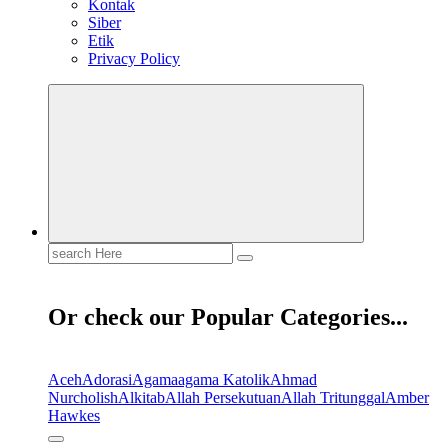
Kontak
Siber
Etik
Privacy Policy
Search
for:
Or check our Popular Categories...
Aceh
Adorasi
Agama
agama Katolik
Ahmad
Nurcholish
Alkitab
Allah Persekutuan
Allah Tritunggal
Amber
Hawkes