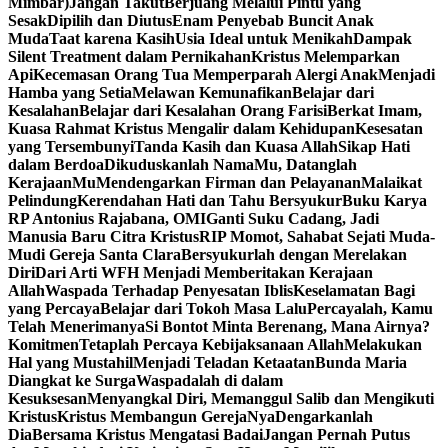
Mimbar)
Jangan Takut
Berjuang Melalui Pintu yang
Sesak
Dipilih dan Diutus
Enam Penyebab Buncit Anak
Muda
Taat karena Kasih
Usia Ideal untuk Menikah
Dampak
Silent Treatment dalam Pernikahan
Kristus Melemparkan
Api
Kecemasan Orang Tua Memperparah Alergi Anak
Menjadi
Hamba yang Setia
Melawan Kemunafikan
Belajar dari
Kesalahan
Belajar dari Kesalahan Orang Farisi
Berkat Imam,
Kuasa Rahmat Kristus Mengalir dalam Kehidupan
Kesesatan
yang Tersembunyi
Tanda Kasih dan Kuasa Allah
Sikap Hati
dalam Berdoa
Dikuduskanlah NamaMu, Datanglah
KerajaanMu
Mendengarkan Firman dan Pelayanan
Malaikat
Pelindung
Kerendahan Hati dan Tahu Bersyukur
Buku Karya
RP Antonius Rajabana, OMI
Ganti Suku Cadang, Jadi
Manusia Baru Citra Kristus
RIP Momot, Sahabat Sejati Muda-
Mudi Gereja Santa Clara
Bersyukurlah dengan Merelakan
Diri
Dari Arti WFH Menjadi Memberitakan Kerajaan
Allah
Waspada Terhadap Penyesatan Iblis
Keselamatan Bagi
yang Percaya
Belajar dari Tokoh Masa Lalu
Percayalah, Kamu
Telah Menerimanya
Si Bontot Minta Berenang, Mana Airnya?
Komitmen
Tetaplah Percaya Kebijaksanaan Allah
Melakukan
Hal yang Mustahil
Menjadi Teladan Ketaatan
Bunda Maria
Diangkat ke Surga
Waspadalah di dalam
Kesuksesan
Menyangkal Diri, Memanggul Salib dan Mengikuti
Kristus
Kristus Membangun GerejaNya
Dengarkanlah
Dia
Bersama Kristus Mengatasi Badai
Jangan Pernah Putus