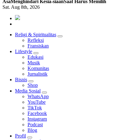
Asa
Menghindari Kesia-siaan
Saat Harus Memilih
Sat. Aug 8th, 2026
Mendengar dengan Cinta
HATI YANG BERTELINGA
Religi & Spiritualitas
Refleksi
Fransiskan
Lifestyle
Edukasi
Musik
Komunitas
Jurnalistik
Bisnis
Shop
Media Sosial
WhatsApp
YouTube
TikTok
Facebook
Instagram
Podcast
Blog
Profil