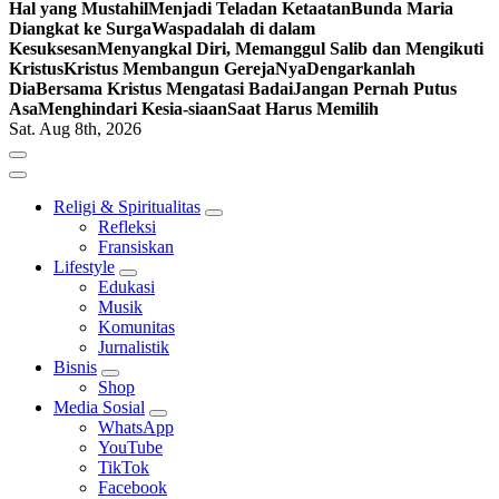
Hal yang Mustahil
Menjadi Teladan Ketaatan
Bunda Maria
Diangkat ke Surga
Waspadalah di dalam
Kesuksesan
Menyangkal Diri, Memanggul Salib dan Mengikuti
Kristus
Kristus Membangun GerejaNya
Dengarkanlah
Dia
Bersama Kristus Mengatasi Badai
Jangan Pernah Putus
Asa
Menghindari Kesia-siaan
Saat Harus Memilih
Sat. Aug 8th, 2026
Religi & Spiritualitas
Refleksi
Fransiskan
Lifestyle
Edukasi
Musik
Komunitas
Jurnalistik
Bisnis
Shop
Media Sosial
WhatsApp
YouTube
TikTok
Facebook