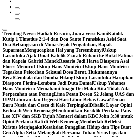
Trending News:
Hadiah Rosario, Juara versi Kami
Katolik
Kutip 1 Timotius 2:1-4 dan Doa Santo Fransiskus Asisi Saat
Doa Kebangsaan di Monas
Jejak Pengabdian, Bapak
Suparman
Mengucapkan Hal yang Tersembunyi
Uskup
Larantuka Ajak Umat Katolik Ziarah Rohani ke Bukit Fatima
dan Kapela Gabriel Manek
Rosario Jadi Harta Diaspora Asal
Flores Menurut Uskup Hans Monteiro
Uskup Hans Monteiro
Tegaskan Pelecehan Seksual Dosa Berat, Hukumannya
Berat
Gembala dan Domba Hilang
Uskup Larantuka Harapkan
Diaspora Flotim-Lembata Jadi Duta Damai
Uskup Yohanes
Hans Monteiro: Memahami Imago Dei Maka Kita Tidak Ada
Perpecahan atau Perang
Lima Pesan Dosen S2 Jelang UAS dan
UPM
Liburan dan Urgensi Hari Libur Bebas Gawai
Teman
Baru Nuela dan Cesco di Kafe Terpingkal
Dibalik Layar Opini
Kedua di Web Kemenag
Membumikan Ensiklik Perdana Paus
Leo XIV dan SKB Tujuh Menteri dalam KBC
John 3:30 untuk
Opini Pertama Kali di Web Kemenag
Membedah Refleksi
Kristus Menjagaku
Kesaksian Panggilan Hidup dan Tips Buat
Gen Alpha Setia Melangkah Bersama Tuhan Yesus
Tips dan