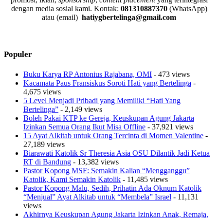
dengan media sosial kami.
Kontak:
081310887370
(WhatsApp)
atau (email)
hatiygbertelinga@gmail.com
Populer
Buku Karya RP Antonius Rajabana, OMI
- 473 views
Kacamata Paus Fransiskus Soroti Hati yang Bertelinga
-
4,675 views
5 Level Menjadi Pribadi yang Memiliki “Hati Yang
Bertelinga”
- 2,149 views
Boleh Pakai KTP ke Gereja, Keuskupan Agung Jakarta
Izinkan Semua Orang Ikut Misa Offline
- 37,921 views
15 Ayat Alkitab untuk Orang Tercinta di Momen Valentine
-
27,189 views
Biarawati Katolik Sr Theresia Asia OSU Dilantik Jadi Ketua
RT di Bandung
- 13,382 views
Pastor Kopong MSF: Semakin Kalian “Mengganggu”
Katolik, Kami Semakin Katolik
- 11,485 views
Pastor Kopong Malu, Sedih, Prihatin Ada Oknum Katolik
“Menjual” Ayat Alkitab untuk “Membela” Israel
- 11,131
views
Akhirnya Keuskupan Agung Jakarta Izinkan Anak, Remaja,