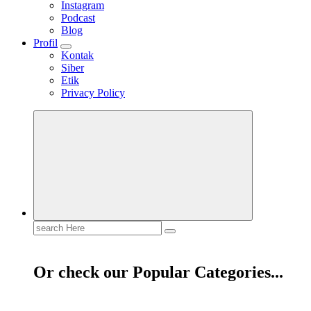
Instagram
Podcast
Blog
Profil
Kontak
Siber
Etik
Privacy Policy
Mendengar dengan Cinta
HATI YANG BERTELINGA
Search
for:
Or check our Popular Categories...