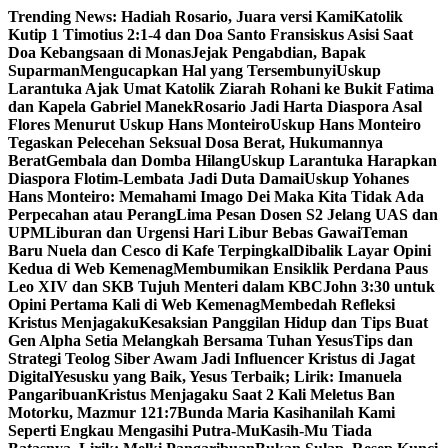
Skip
Trending News:
Hadiah Rosario, Juara versi Kami
Katolik
to
Kutip 1 Timotius 2:1-4 dan Doa Santo Fransiskus Asisi Saat
content
Doa Kebangsaan di Monas
Jejak Pengabdian, Bapak
Suparman
Mengucapkan Hal yang Tersembunyi
Uskup
Larantuka Ajak Umat Katolik Ziarah Rohani ke Bukit Fatima
dan Kapela Gabriel Manek
Rosario Jadi Harta Diaspora Asal
Flores Menurut Uskup Hans Monteiro
Uskup Hans Monteiro
Tegaskan Pelecehan Seksual Dosa Berat, Hukumannya
Berat
Gembala dan Domba Hilang
Uskup Larantuka Harapkan
Diaspora Flotim-Lembata Jadi Duta Damai
Uskup Yohanes
Hans Monteiro: Memahami Imago Dei Maka Kita Tidak Ada
Perpecahan atau Perang
Lima Pesan Dosen S2 Jelang UAS dan
UPM
Liburan dan Urgensi Hari Libur Bebas Gawai
Teman
Baru Nuela dan Cesco di Kafe Terpingkal
Dibalik Layar Opini
Kedua di Web Kemenag
Membumikan Ensiklik Perdana Paus
Leo XIV dan SKB Tujuh Menteri dalam KBC
John 3:30 untuk
Opini Pertama Kali di Web Kemenag
Membedah Refleksi
Kristus Menjagaku
Kesaksian Panggilan Hidup dan Tips Buat
Gen Alpha Setia Melangkah Bersama Tuhan Yesus
Tips dan
Strategi Teolog Siber Awam Jadi Influencer Kristus di Jagat
Digital
Yesusku yang Baik, Yesus Terbaik; Lirik: Imanuela
Pangaribuan
Kristus Menjagaku Saat 2 Kali Meletus Ban
Motorku, Mazmur 121:7
Bunda Maria Kasihanilah Kami
Seperti Engkau Mengasihi Putra-Mu
Kasih-Mu Tiada