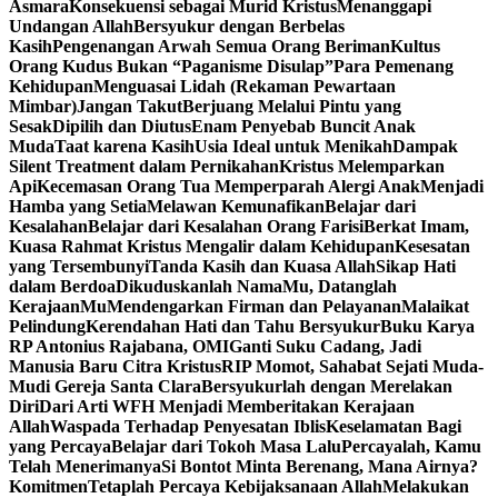
Asmara
Konsekuensi sebagai Murid Kristus
Menanggapi
Undangan Allah
Bersyukur dengan Berbelas
Kasih
Pengenangan Arwah Semua Orang Beriman
Kultus
Orang Kudus Bukan “Paganisme Disulap”
Para Pemenang
Kehidupan
Menguasai Lidah (Rekaman Pewartaan
Mimbar)
Jangan Takut
Berjuang Melalui Pintu yang
Sesak
Dipilih dan Diutus
Enam Penyebab Buncit Anak
Muda
Taat karena Kasih
Usia Ideal untuk Menikah
Dampak
Silent Treatment dalam Pernikahan
Kristus Melemparkan
Api
Kecemasan Orang Tua Memperparah Alergi Anak
Menjadi
Hamba yang Setia
Melawan Kemunafikan
Belajar dari
Kesalahan
Belajar dari Kesalahan Orang Farisi
Berkat Imam,
Kuasa Rahmat Kristus Mengalir dalam Kehidupan
Kesesatan
yang Tersembunyi
Tanda Kasih dan Kuasa Allah
Sikap Hati
dalam Berdoa
Dikuduskanlah NamaMu, Datanglah
KerajaanMu
Mendengarkan Firman dan Pelayanan
Malaikat
Pelindung
Kerendahan Hati dan Tahu Bersyukur
Buku Karya
RP Antonius Rajabana, OMI
Ganti Suku Cadang, Jadi
Manusia Baru Citra Kristus
RIP Momot, Sahabat Sejati Muda-
Mudi Gereja Santa Clara
Bersyukurlah dengan Merelakan
Diri
Dari Arti WFH Menjadi Memberitakan Kerajaan
Allah
Waspada Terhadap Penyesatan Iblis
Keselamatan Bagi
yang Percaya
Belajar dari Tokoh Masa Lalu
Percayalah, Kamu
Telah Menerimanya
Si Bontot Minta Berenang, Mana Airnya?
Komitmen
Tetaplah Percaya Kebijaksanaan Allah
Melakukan