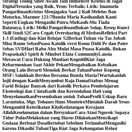
Strategi Teolog Siber Awam Jadi Influencer Kristus di Jagat
Digital
Yesusku yang Baik, Yesus Terbaik; Lirik: Imanuela
Pangaribuan
Kristus Menjagaku Saat 2 Kali Meletus Ban
Motorku, Mazmur 121:7
Bunda Maria Kasihanilah Kami
Seperti Engkau Mengasihi Putra-Mu
Kasih-Mu Tiada
Batasnya, Lirik: Melki Pangaribuan
Bukan Sulap, Resep Kunci
Skill Studi S2
Cara Cegah Oversharing di Medsos
Refleksi Part
1-3 (Ending) dan Kiat Belajar S2
Berkat Tuhan via Tas Jubah
Misa Romo Sebas
Puasa Katolik versi Romo Didit Pr dan Pater
Sebas SVD
Hari Rabu Abu Mulai Masa Puasa Katolik, Bukan
Prapaskah
3 Spirit & Mindset Efata Community
Lansia
Merawat Cucu Dukung Manfaat Kognitif
Kiat Jaga
Keharmonisan Saat Akhir Pekan
Mengabaikan Kebaikan
Orang Lain Berarti Menolak Berkat Tuhan
Pastor Kopong
MSF: Salahkah Berdoa Bersama Bunda Maria?
Wartakanlah
Injil dengan Kasih
Menyambut Raja Damai
Stafsus Menag
Farid Belajar Banyak dari Katolik Perkaya Pembelajaran
Ekoteologi dan Cinta
Kasih dan Kerendahan Hati yang
Menyelamatkan
Persembahan untuk Tuhan
Profil Uskup Baru
Larantuka, Mgr. Yohanes Hans Monteiro
Mintalah Darah Yesus
Mengambil Keterikatan Kita
Kedatangan Kerajaan
Allah
Keselamatan dalam Bersyukur
Cara Atasi Ngorok Supaya
Tidur Pulas
Melakukan yang Harus Dilakukan
Menyikapi
Godaan Berbuat Dosa
Bertobat Sebelum Terlambat
Mengasihi
karena Dikasihi Tuhan
Tiga Kiat Jaga Kehangatan Relasi