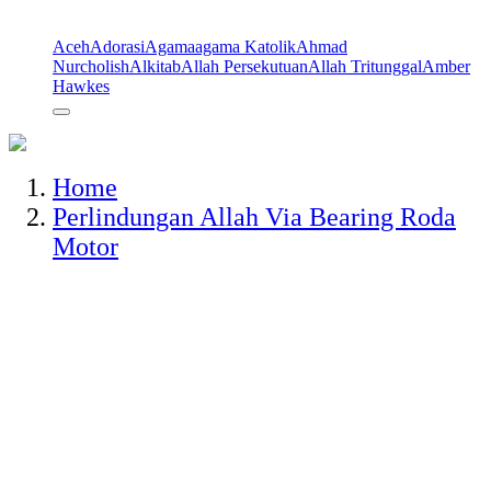
Aceh
Adorasi
Agama
agama Katolik
Ahmad
Nurcholish
Alkitab
Allah Persekutuan
Allah Tritunggal
Amber
Hawkes
Home
Perlindungan Allah Via Bearing Roda
Motor