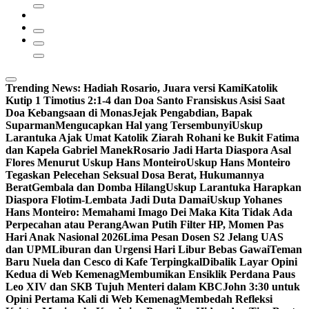
Trending News:
Hadiah Rosario, Juara versi Kami
Katolik
Kutip 1 Timotius 2:1-4 dan Doa Santo Fransiskus Asisi Saat
Doa Kebangsaan di Monas
Jejak Pengabdian, Bapak
Suparman
Mengucapkan Hal yang Tersembunyi
Uskup
Larantuka Ajak Umat Katolik Ziarah Rohani ke Bukit Fatima
dan Kapela Gabriel Manek
Rosario Jadi Harta Diaspora Asal
Flores Menurut Uskup Hans Monteiro
Uskup Hans Monteiro
Tegaskan Pelecehan Seksual Dosa Berat, Hukumannya
Berat
Gembala dan Domba Hilang
Uskup Larantuka Harapkan
Diaspora Flotim-Lembata Jadi Duta Damai
Uskup Yohanes
Hans Monteiro: Memahami Imago Dei Maka Kita Tidak Ada
Perpecahan atau Perang
Awan Putih Filter HP, Momen Pas
Hari Anak Nasional 2026
Lima Pesan Dosen S2 Jelang UAS
dan UPM
Liburan dan Urgensi Hari Libur Bebas Gawai
Teman
Baru Nuela dan Cesco di Kafe Terpingkal
Dibalik Layar Opini
Kedua di Web Kemenag
Membumikan Ensiklik Perdana Paus
Leo XIV dan SKB Tujuh Menteri dalam KBC
John 3:30 untuk
Opini Pertama Kali di Web Kemenag
Membedah Refleksi