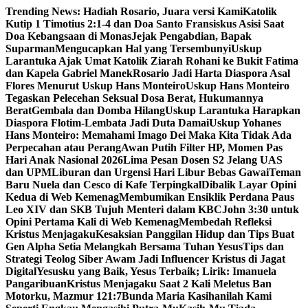
Skip
Trending News:
Hadiah Rosario, Juara versi Kami
Katolik
to
Kutip 1 Timotius 2:1-4 dan Doa Santo Fransiskus Asisi Saat
content
Doa Kebangsaan di Monas
Jejak Pengabdian, Bapak
Suparman
Mengucapkan Hal yang Tersembunyi
Uskup
Larantuka Ajak Umat Katolik Ziarah Rohani ke Bukit Fatima
dan Kapela Gabriel Manek
Rosario Jadi Harta Diaspora Asal
Flores Menurut Uskup Hans Monteiro
Uskup Hans Monteiro
Tegaskan Pelecehan Seksual Dosa Berat, Hukumannya
Berat
Gembala dan Domba Hilang
Uskup Larantuka Harapkan
Diaspora Flotim-Lembata Jadi Duta Damai
Uskup Yohanes
Hans Monteiro: Memahami Imago Dei Maka Kita Tidak Ada
Perpecahan atau Perang
Awan Putih Filter HP, Momen Pas
Hari Anak Nasional 2026
Lima Pesan Dosen S2 Jelang UAS
dan UPM
Liburan dan Urgensi Hari Libur Bebas Gawai
Teman
Baru Nuela dan Cesco di Kafe Terpingkal
Dibalik Layar Opini
Kedua di Web Kemenag
Membumikan Ensiklik Perdana Paus
Leo XIV dan SKB Tujuh Menteri dalam KBC
John 3:30 untuk
Opini Pertama Kali di Web Kemenag
Membedah Refleksi
Kristus Menjagaku
Kesaksian Panggilan Hidup dan Tips Buat
Gen Alpha Setia Melangkah Bersama Tuhan Yesus
Tips dan
Strategi Teolog Siber Awam Jadi Influencer Kristus di Jagat
Digital
Yesusku yang Baik, Yesus Terbaik; Lirik: Imanuela
Pangaribuan
Kristus Menjagaku Saat 2 Kali Meletus Ban
Motorku, Mazmur 121:7
Bunda Maria Kasihanilah Kami