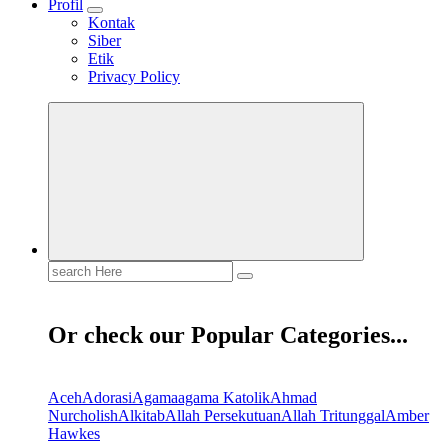
Profil
Kontak
Siber
Etik
Privacy Policy
Search
for:
Or check our Popular Categories...
Aceh
Adorasi
Agama
agama Katolik
Ahmad
Nurcholish
Alkitab
Allah Persekutuan
Allah Tritunggal
Amber
Hawkes