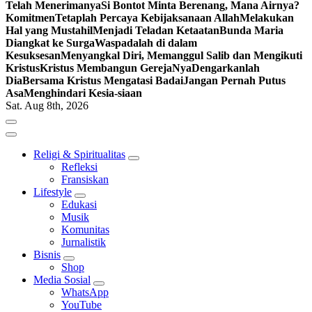
Telah Menerimanya
Si Bontot Minta Berenang, Mana Airnya?
Komitmen
Tetaplah Percaya Kebijaksanaan Allah
Melakukan
Hal yang Mustahil
Menjadi Teladan Ketaatan
Bunda Maria
Diangkat ke Surga
Waspadalah di dalam
Kesuksesan
Menyangkal Diri, Memanggul Salib dan Mengikuti
Kristus
Kristus Membangun GerejaNya
Dengarkanlah
Dia
Bersama Kristus Mengatasi Badai
Jangan Pernah Putus
Asa
Menghindari Kesia-siaan
Sat. Aug 8th, 2026
Religi & Spiritualitas
Refleksi
Fransiskan
Lifestyle
Edukasi
Musik
Komunitas
Jurnalistik
Bisnis
Shop
Media Sosial
WhatsApp
YouTube