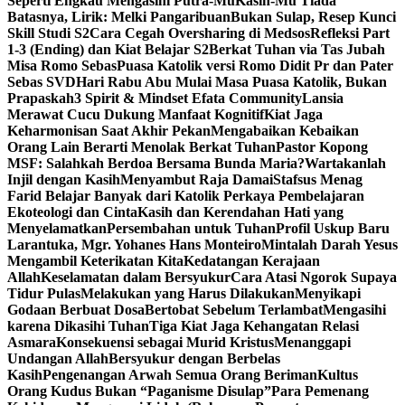
Seperti Engkau Mengasihi Putra-Mu
Kasih-Mu Tiada
Batasnya, Lirik: Melki Pangaribuan
Bukan Sulap, Resep Kunci
Skill Studi S2
Cara Cegah Oversharing di Medsos
Refleksi Part
1-3 (Ending) dan Kiat Belajar S2
Berkat Tuhan via Tas Jubah
Misa Romo Sebas
Puasa Katolik versi Romo Didit Pr dan Pater
Sebas SVD
Hari Rabu Abu Mulai Masa Puasa Katolik, Bukan
Prapaskah
3 Spirit & Mindset Efata Community
Lansia
Merawat Cucu Dukung Manfaat Kognitif
Kiat Jaga
Keharmonisan Saat Akhir Pekan
Mengabaikan Kebaikan
Orang Lain Berarti Menolak Berkat Tuhan
Pastor Kopong
MSF: Salahkah Berdoa Bersama Bunda Maria?
Wartakanlah
Injil dengan Kasih
Menyambut Raja Damai
Stafsus Menag
Farid Belajar Banyak dari Katolik Perkaya Pembelajaran
Ekoteologi dan Cinta
Kasih dan Kerendahan Hati yang
Menyelamatkan
Persembahan untuk Tuhan
Profil Uskup Baru
Larantuka, Mgr. Yohanes Hans Monteiro
Mintalah Darah Yesus
Mengambil Keterikatan Kita
Kedatangan Kerajaan
Allah
Keselamatan dalam Bersyukur
Cara Atasi Ngorok Supaya
Tidur Pulas
Melakukan yang Harus Dilakukan
Menyikapi
Godaan Berbuat Dosa
Bertobat Sebelum Terlambat
Mengasihi
karena Dikasihi Tuhan
Tiga Kiat Jaga Kehangatan Relasi
Asmara
Konsekuensi sebagai Murid Kristus
Menanggapi
Undangan Allah
Bersyukur dengan Berbelas
Kasih
Pengenangan Arwah Semua Orang Beriman
Kultus
Orang Kudus Bukan “Paganisme Disulap”
Para Pemenang