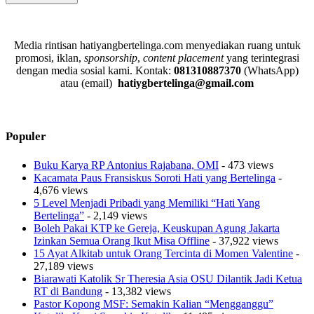
Media rintisan hatiyangbertelinga.com menyediakan ruang untuk
promosi, iklan,
sponsorship
,
content placement
yang terintegrasi
dengan media sosial kami.
Kontak:
081310887370
(WhatsApp)
atau (email)
hatiygbertelinga@gmail.com
Populer
Buku Karya RP Antonius Rajabana, OMI
- 473 views
Kacamata Paus Fransiskus Soroti Hati yang Bertelinga
-
4,676 views
5 Level Menjadi Pribadi yang Memiliki “Hati Yang
Bertelinga”
- 2,149 views
Boleh Pakai KTP ke Gereja, Keuskupan Agung Jakarta
Izinkan Semua Orang Ikut Misa Offline
- 37,922 views
15 Ayat Alkitab untuk Orang Tercinta di Momen Valentine
-
27,189 views
Biarawati Katolik Sr Theresia Asia OSU Dilantik Jadi Ketua
RT di Bandung
- 13,382 views
Pastor Kopong MSF: Semakin Kalian “Mengganggu”