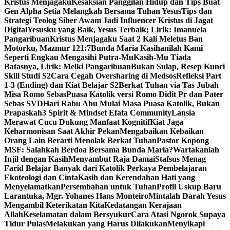
Kristus Menjagaku
Kesaksian Panggilan Hidup dan Tips Buat
Gen Alpha Setia Melangkah Bersama Tuhan Yesus
Tips dan
Strategi Teolog Siber Awam Jadi Influencer Kristus di Jagat
Digital
Yesusku yang Baik, Yesus Terbaik; Lirik: Imanuela
Pangaribuan
Kristus Menjagaku Saat 2 Kali Meletus Ban
Motorku, Mazmur 121:7
Bunda Maria Kasihanilah Kami
Seperti Engkau Mengasihi Putra-Mu
Kasih-Mu Tiada
Batasnya, Lirik: Melki Pangaribuan
Bukan Sulap, Resep Kunci
Skill Studi S2
Cara Cegah Oversharing di Medsos
Refleksi Part
1-3 (Ending) dan Kiat Belajar S2
Berkat Tuhan via Tas Jubah
Misa Romo Sebas
Puasa Katolik versi Romo Didit Pr dan Pater
Sebas SVD
Hari Rabu Abu Mulai Masa Puasa Katolik, Bukan
Prapaskah
3 Spirit & Mindset Efata Community
Lansia
Merawat Cucu Dukung Manfaat Kognitif
Kiat Jaga
Keharmonisan Saat Akhir Pekan
Mengabaikan Kebaikan
Orang Lain Berarti Menolak Berkat Tuhan
Pastor Kopong
MSF: Salahkah Berdoa Bersama Bunda Maria?
Wartakanlah
Injil dengan Kasih
Menyambut Raja Damai
Stafsus Menag
Farid Belajar Banyak dari Katolik Perkaya Pembelajaran
Ekoteologi dan Cinta
Kasih dan Kerendahan Hati yang
Menyelamatkan
Persembahan untuk Tuhan
Profil Uskup Baru
Larantuka, Mgr. Yohanes Hans Monteiro
Mintalah Darah Yesus
Mengambil Keterikatan Kita
Kedatangan Kerajaan
Allah
Keselamatan dalam Bersyukur
Cara Atasi Ngorok Supaya
Tidur Pulas
Melakukan yang Harus Dilakukan
Menyikapi