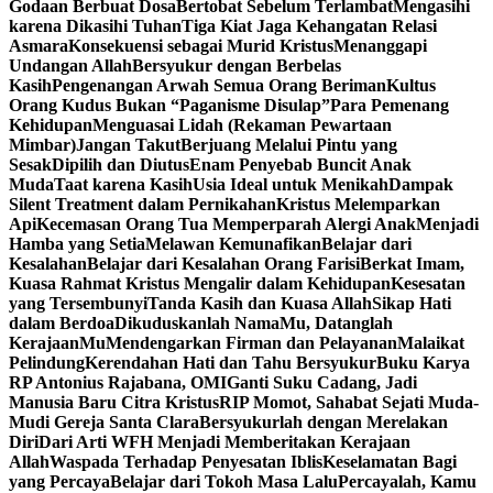
Godaan Berbuat Dosa
Bertobat Sebelum Terlambat
Mengasihi
karena Dikasihi Tuhan
Tiga Kiat Jaga Kehangatan Relasi
Asmara
Konsekuensi sebagai Murid Kristus
Menanggapi
Undangan Allah
Bersyukur dengan Berbelas
Kasih
Pengenangan Arwah Semua Orang Beriman
Kultus
Orang Kudus Bukan “Paganisme Disulap”
Para Pemenang
Kehidupan
Menguasai Lidah (Rekaman Pewartaan
Mimbar)
Jangan Takut
Berjuang Melalui Pintu yang
Sesak
Dipilih dan Diutus
Enam Penyebab Buncit Anak
Muda
Taat karena Kasih
Usia Ideal untuk Menikah
Dampak
Silent Treatment dalam Pernikahan
Kristus Melemparkan
Api
Kecemasan Orang Tua Memperparah Alergi Anak
Menjadi
Hamba yang Setia
Melawan Kemunafikan
Belajar dari
Kesalahan
Belajar dari Kesalahan Orang Farisi
Berkat Imam,
Kuasa Rahmat Kristus Mengalir dalam Kehidupan
Kesesatan
yang Tersembunyi
Tanda Kasih dan Kuasa Allah
Sikap Hati
dalam Berdoa
Dikuduskanlah NamaMu, Datanglah
KerajaanMu
Mendengarkan Firman dan Pelayanan
Malaikat
Pelindung
Kerendahan Hati dan Tahu Bersyukur
Buku Karya
RP Antonius Rajabana, OMI
Ganti Suku Cadang, Jadi
Manusia Baru Citra Kristus
RIP Momot, Sahabat Sejati Muda-
Mudi Gereja Santa Clara
Bersyukurlah dengan Merelakan
Diri
Dari Arti WFH Menjadi Memberitakan Kerajaan
Allah
Waspada Terhadap Penyesatan Iblis
Keselamatan Bagi
yang Percaya
Belajar dari Tokoh Masa Lalu
Percayalah, Kamu