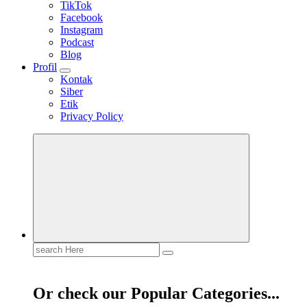
TikTok
Facebook
Instagram
Podcast
Blog
Profil
Kontak
Siber
Etik
Privacy Policy
Mendengar dengan Cinta
HATI YANG BERTELINGA
Search
for:
Or check our Popular Categories...