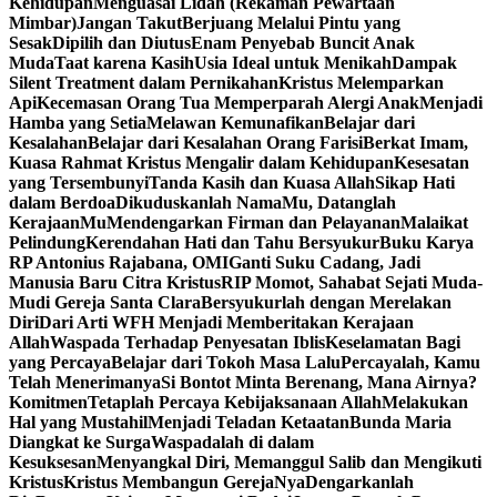
Kehidupan
Menguasai Lidah (Rekaman Pewartaan
Mimbar)
Jangan Takut
Berjuang Melalui Pintu yang
Sesak
Dipilih dan Diutus
Enam Penyebab Buncit Anak
Muda
Taat karena Kasih
Usia Ideal untuk Menikah
Dampak
Silent Treatment dalam Pernikahan
Kristus Melemparkan
Api
Kecemasan Orang Tua Memperparah Alergi Anak
Menjadi
Hamba yang Setia
Melawan Kemunafikan
Belajar dari
Kesalahan
Belajar dari Kesalahan Orang Farisi
Berkat Imam,
Kuasa Rahmat Kristus Mengalir dalam Kehidupan
Kesesatan
yang Tersembunyi
Tanda Kasih dan Kuasa Allah
Sikap Hati
dalam Berdoa
Dikuduskanlah NamaMu, Datanglah
KerajaanMu
Mendengarkan Firman dan Pelayanan
Malaikat
Pelindung
Kerendahan Hati dan Tahu Bersyukur
Buku Karya
RP Antonius Rajabana, OMI
Ganti Suku Cadang, Jadi
Manusia Baru Citra Kristus
RIP Momot, Sahabat Sejati Muda-
Mudi Gereja Santa Clara
Bersyukurlah dengan Merelakan
Diri
Dari Arti WFH Menjadi Memberitakan Kerajaan
Allah
Waspada Terhadap Penyesatan Iblis
Keselamatan Bagi
yang Percaya
Belajar dari Tokoh Masa Lalu
Percayalah, Kamu
Telah Menerimanya
Si Bontot Minta Berenang, Mana Airnya?
Komitmen
Tetaplah Percaya Kebijaksanaan Allah
Melakukan
Hal yang Mustahil
Menjadi Teladan Ketaatan
Bunda Maria
Diangkat ke Surga
Waspadalah di dalam
Kesuksesan
Menyangkal Diri, Memanggul Salib dan Mengikuti
Kristus
Kristus Membangun GerejaNya
Dengarkanlah