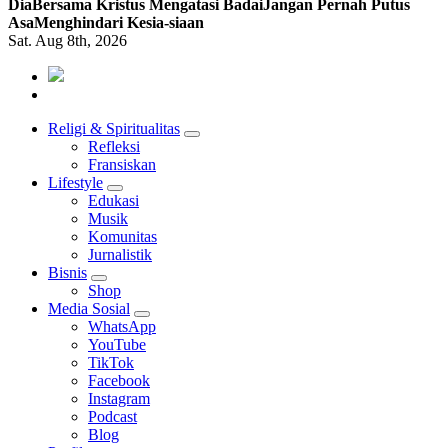
Dia
Bersama Kristus Mengatasi Badai
Jangan Pernah Putus
Asa
Menghindari Kesia-siaan
Sat. Aug 8th, 2026
Mendengar dengan Cinta
HATI YANG BERTELINGA
Religi & Spiritualitas
Refleksi
Fransiskan
Lifestyle
Edukasi
Musik
Komunitas
Jurnalistik
Bisnis
Shop
Media Sosial
WhatsApp
YouTube
TikTok
Facebook
Instagram
Podcast
Blog