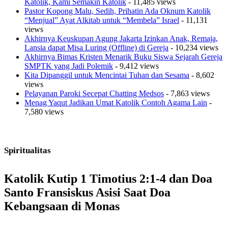
Katolik, Kami Semakin Katolik
- 11,485 views
Pastor Kopong Malu, Sedih, Prihatin Ada Oknum Katolik
“Menjual” Ayat Alkitab untuk “Membela” Israel
- 11,131
views
Akhirnya Keuskupan Agung Jakarta Izinkan Anak, Remaja,
Lansia dapat Misa Luring (Offline) di Gereja
- 10,234 views
Akhirnya Bimas Kristen Menarik Buku Siswa Sejarah Gereja
SMPTK yang Jadi Polemik
- 9,412 views
Kita Dipanggil untuk Mencintai Tuhan dan Sesama
- 8,602
views
Pelayanan Paroki Secepat Chatting Medsos
- 7,863 views
Menag Yaqut Jadikan Umat Katolik Contoh Agama Lain
-
7,580 views
Spiritualitas
Katolik Kutip 1 Timotius 2:1-4 dan Doa
Santo Fransiskus Asisi Saat Doa
Kebangsaan di Monas