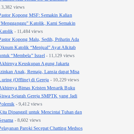
13,382 views
Pastor Kopong MSF: Semakin Kalian
“Mengganggu” Katolik, Kami Semakin
Katolik
- 11,484 views
Pastor Kopong Malu, Sedih, Prihatin Ada
Oknum Katolik “Menjual” Ayat Alkitab
untuk “Membela” Israel
- 11,129 views
Akhirnya Keuskupan Agung Jakarta
Izinkan Anak, Remaja, Lansia dapat Misa
Luring (Offline) di Gereja
- 10,229 views
Akhirnya Bimas Kristen Menarik Buku
Siswa Sejarah Gereja SMPTK yang Jadi
Polemik
- 9,412 views
Kita Dipanggil untuk Mencintai Tuhan dan
Sesama
- 8,602 views
Pelayanan Paroki Secepat Chatting Medsos