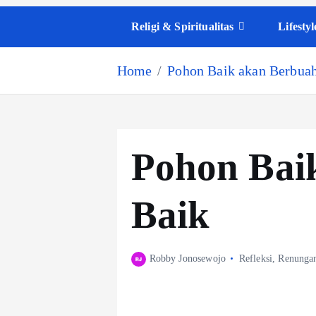
Religi & Spiritualitas
Lifestyl
Home
Pohon Baik akan Berbua
Pohon Bai
Baik
Robby Jonosewojo
Refleksi
,
Renunga