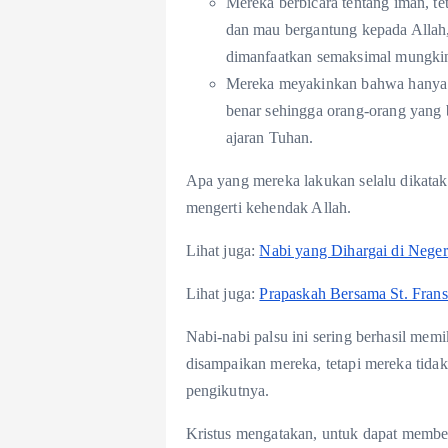
Mereka berbicara tentang iman, t
dan mau bergantung kepada Allah,
dimanfaatkan semaksimal mungkin
Mereka meyakinkan bahwa hanya
benar sehingga orang-orang yang 
ajaran Tuhan.
Apa yang mereka lakukan selalu dikata
mengerti kehendak Allah.
Lihat juga:
Nabi yang Dihargai di Neger
Lihat juga:
Prapaskah Bersama St. Fransi
Nabi-nabi palsu ini sering berhasil me
disampaikan mereka, tetapi mereka tidak
pengikutnya.
Kristus mengatakan, untuk dapat membed