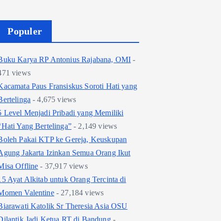
Populer
Buku Karya RP Antonius Rajabana, OMI
-
471 views
Kacamata Paus Fransiskus Soroti Hati yang
Bertelinga
- 4,675 views
5 Level Menjadi Pribadi yang Memiliki
“Hati Yang Bertelinga”
- 2,149 views
Boleh Pakai KTP ke Gereja, Keuskupan
Agung Jakarta Izinkan Semua Orang Ikut
Misa Offline
- 37,917 views
15 Ayat Alkitab untuk Orang Tercinta di
Momen Valentine
- 27,184 views
Biarawati Katolik Sr Theresia Asia OSU
Dilantik Jadi Ketua RT di Bandung
-