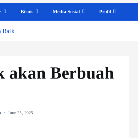
e
Bisnis
Media Sosial
Profil
h Baik
k akan Berbuah
n
June 25, 2025