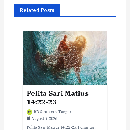
a
Related Posts
v
i
g
a
t
i
o
Pelita Sari Matius
n
14:22-23
RD Siprianus Tangur
August 9, 2026
Pelita Sari, Matius 14:22-23, Penuntun