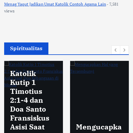
Menag Yaqut Jadikan Umat Katolik Contoh Agama Lain
- 7,581
views
Spiritualitas
Katolik
Kutip 1
Timotius
2:1-4 dan
Doa Santo
Fransiskus
Asisi Saat
Mengucapka