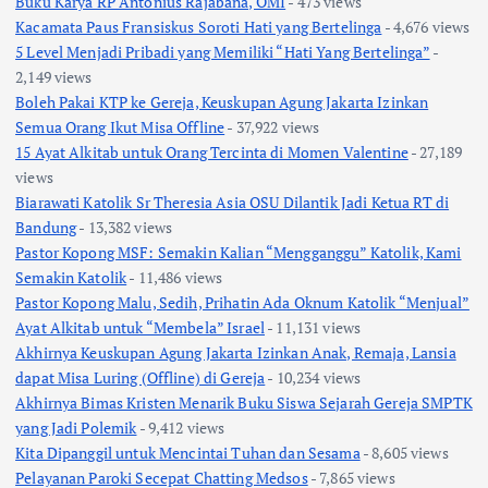
Buku Karya RP Antonius Rajabana, OMI
- 473 views
Kacamata Paus Fransiskus Soroti Hati yang Bertelinga
- 4,676 views
5 Level Menjadi Pribadi yang Memiliki “Hati Yang Bertelinga”
-
2,149 views
Boleh Pakai KTP ke Gereja, Keuskupan Agung Jakarta Izinkan
Semua Orang Ikut Misa Offline
- 37,922 views
15 Ayat Alkitab untuk Orang Tercinta di Momen Valentine
- 27,189
views
Biarawati Katolik Sr Theresia Asia OSU Dilantik Jadi Ketua RT di
Bandung
- 13,382 views
Pastor Kopong MSF: Semakin Kalian “Mengganggu” Katolik, Kami
Semakin Katolik
- 11,486 views
Pastor Kopong Malu, Sedih, Prihatin Ada Oknum Katolik “Menjual”
Ayat Alkitab untuk “Membela” Israel
- 11,131 views
Akhirnya Keuskupan Agung Jakarta Izinkan Anak, Remaja, Lansia
dapat Misa Luring (Offline) di Gereja
- 10,234 views
Akhirnya Bimas Kristen Menarik Buku Siswa Sejarah Gereja SMPTK
yang Jadi Polemik
- 9,412 views
Kita Dipanggil untuk Mencintai Tuhan dan Sesama
- 8,605 views
Pelayanan Paroki Secepat Chatting Medsos
- 7,865 views