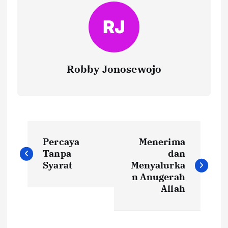
Robby Jonosewojo
P
Percaya
Menerima
o
Tanpa
dan
Syarat
Menyalurka
s
n Anugerah
t
Allah
n