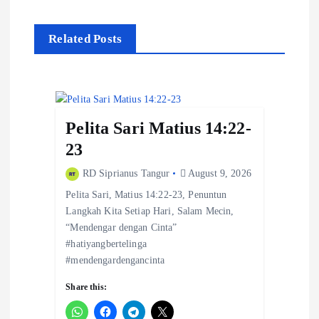
n
Related Posts
a
v
i
Pelita Sari Matius 14:22-
g
23
a
RD Siprianus Tangur
August 9, 2026
t
Pelita Sari, Matius 14:22-23, Penuntun
Langkah Kita Setiap Hari, Salam Mecin,
i
“Mendengar dengan Cinta”
o
#hatiyangbertelinga
#mendengardengancinta
n
Share this: