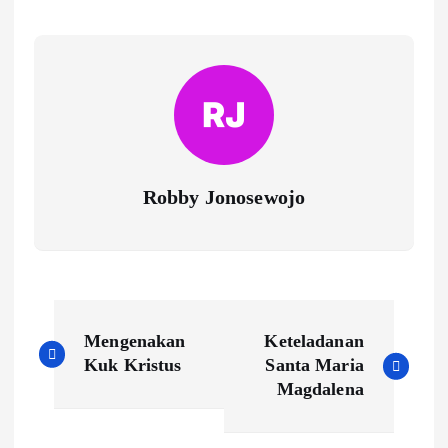
Robby Jonosewojo
P
Mengenakan
Keteladanan
o
Kuk Kristus
Santa Maria
Magdalena
s
t