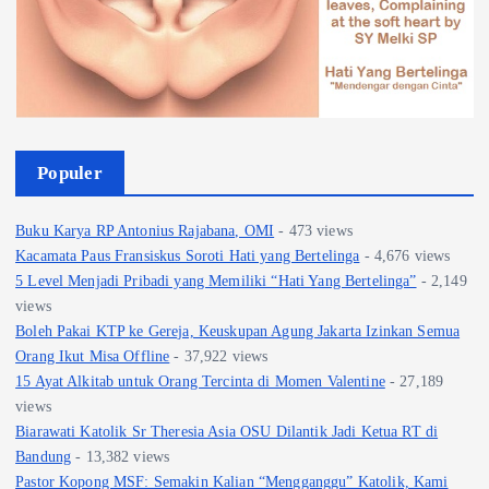
Populer
Buku Karya RP Antonius Rajabana, OMI
- 473 views
Kacamata Paus Fransiskus Soroti Hati yang Bertelinga
- 4,676 views
5 Level Menjadi Pribadi yang Memiliki “Hati Yang Bertelinga”
- 2,149
views
Boleh Pakai KTP ke Gereja, Keuskupan Agung Jakarta Izinkan Semua
Orang Ikut Misa Offline
- 37,922 views
15 Ayat Alkitab untuk Orang Tercinta di Momen Valentine
- 27,189
views
Biarawati Katolik Sr Theresia Asia OSU Dilantik Jadi Ketua RT di
Bandung
- 13,382 views
Pastor Kopong MSF: Semakin Kalian “Mengganggu” Katolik, Kami