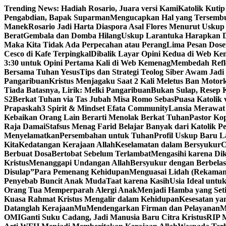
Skip
Trending News:
Hadiah Rosario, Juara versi Kami
Katolik Kutip
to
Pengabdian, Bapak Suparman
Mengucapkan Hal yang Tersemb
content
Manek
Rosario Jadi Harta Diaspora Asal Flores Menurut Uskup
Berat
Gembala dan Domba Hilang
Uskup Larantuka Harapkan D
Maka Kita Tidak Ada Perpecahan atau Perang
Lima Pesan Dos
Cesco di Kafe Terpingkal
Dibalik Layar Opini Kedua di Web K
3:30 untuk Opini Pertama Kali di Web Kemenag
Membedah Refle
Bersama Tuhan Yesus
Tips dan Strategi Teolog Siber Awam Jadi I
Pangaribuan
Kristus Menjagaku Saat 2 Kali Meletus Ban Moto
Tiada Batasnya, Lirik: Melki Pangaribuan
Bukan Sulap, Resep K
S2
Berkat Tuhan via Tas Jubah Misa Romo Sebas
Puasa Katolik 
Prapaskah
3 Spirit & Mindset Efata Community
Lansia Merawat
Kebaikan Orang Lain Berarti Menolak Berkat Tuhan
Pastor Ko
Raja Damai
Stafsus Menag Farid Belajar Banyak dari Katolik P
Menyelamatkan
Persembahan untuk Tuhan
Profil Uskup Baru L
Kita
Kedatangan Kerajaan Allah
Keselamatan dalam Bersyukur
C
Berbuat Dosa
Bertobat Sebelum Terlambat
Mengasihi karena Di
Kristus
Menanggapi Undangan Allah
Bersyukur dengan Berbelas
Disulap”
Para Pemenang Kehidupan
Menguasai Lidah (Rekama
Penyebab Buncit Anak Muda
Taat karena Kasih
Usia Ideal untu
Orang Tua Memperparah Alergi Anak
Menjadi Hamba yang Set
Kuasa Rahmat Kristus Mengalir dalam Kehidupan
Kesesatan ya
Datanglah KerajaanMu
Mendengarkan Firman dan Pelayanan
M
OMI
Ganti Suku Cadang, Jadi Manusia Baru Citra Kristus
RIP M