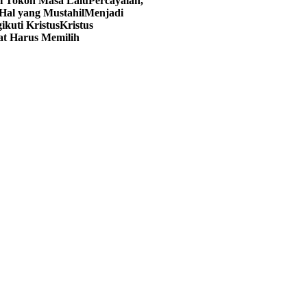
ri Tokoh Masa Lalu
Percayalah,
Hal yang Mustahil
Menjadi
kuti Kristus
Kristus
at Harus Memilih