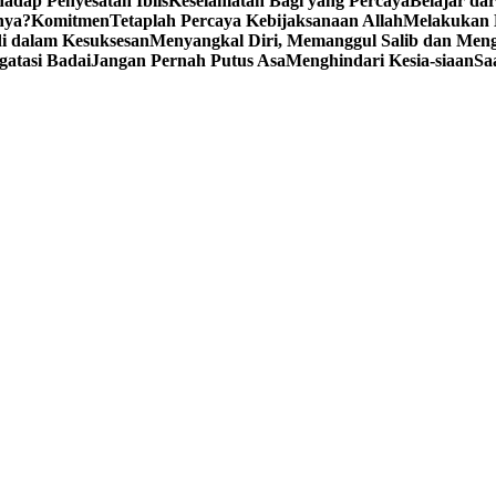
adap Penyesatan Iblis
Keselamatan Bagi yang Percaya
Belajar da
nya?
Komitmen
Tetaplah Percaya Kebijaksanaan Allah
Melakukan 
i dalam Kesuksesan
Menyangkal Diri, Memanggul Salib dan Mengi
gatasi Badai
Jangan Pernah Putus Asa
Menghindari Kesia-siaan
Sa