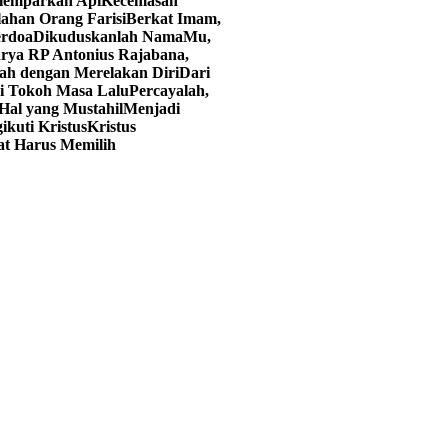
elemparkan Api
Kecemasan
lahan Orang Farisi
Berkat Imam,
erdoa
Dikuduskanlah NamaMu,
rya RP Antonius Rajabana,
ah dengan Merelakan Diri
Dari
ri Tokoh Masa Lalu
Percayalah,
Hal yang Mustahil
Menjadi
kuti Kristus
Kristus
at Harus Memilih