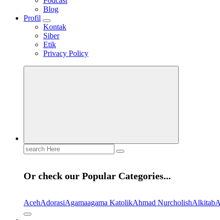
Podcast
Blog
Profil
Kontak
Siber
Etik
Privacy Policy
Search
for:
Or check our Popular Categories...
Aceh
Adorasi
Agama
agama Katolik
Ahmad Nurcholish
Alkitab
A