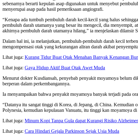
sebenarnya berarti kepulan asap digunakan untuk menyebut pembul
menyerupai asap pada hasil pemeriksaan angiografi.
“Kenapa ada tumbuh pembuluh darah kecil-kecil yang halus sehingg
pembuluh darah utamanya yang besar itu mengecil, dia menyempit, atau
akhirnya pembuluh darah utamanya hilang,” ia menjelaskan dilansir S
Dalam hal ini, ia melanjutkan, pembuluh-pembuluh darah kecil terbe
mengompensasi otak yang kekurangan aliran darah akibat penyempit
Lihat juga:
Kurang Tidur Buat Otak Menahan Banyak Kenangan Bu
Lihat juga:
Gaya Hidup Aktif Buat Otak Awet Muda
Menurut dokter Kusdiansah, penyebab penyakit moyamoya belum diket
berperan dalam perkembangannya.
Ia menyampaikan bahwa penyakit moyamoya banyak terjadi pada ora
“Datanya itu sangat tinggi di Korea, di Jepang, di China. Kemudian o
Polynesia, kemudian kepulauan Vanuatu, itu tinggi kan moyamoya di 
Lihat juga:
Minum Kopi Tanpa Gula dapat Kurangi Risiko Alzheimer
Lihat juga:
Cara Hindari Gejala Parkinson Sejak Usia Muda