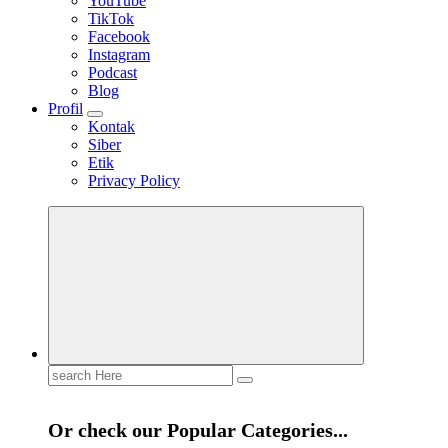
YouTube
TikTok
Facebook
Instagram
Podcast
Blog
Profil
Kontak
Siber
Etik
Privacy Policy
Mendengar dengan Cinta
HATI YANG BERTELINGA
Search
for:
Or check our Popular Categories...