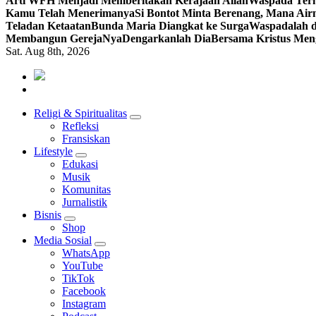
Arti WFH Menjadi Memberitakan Kerajaan Allah
Waspada Terh
Kamu Telah Menerimanya
Si Bontot Minta Berenang, Mana Air
Teladan Ketaatan
Bunda Maria Diangkat ke Surga
Waspadalah d
Membangun GerejaNya
Dengarkanlah Dia
Bersama Kristus Men
Sat. Aug 8th, 2026
Mendengar dengan Cinta
HATI YANG BERTELINGA
Religi & Spiritualitas
Refleksi
Fransiskan
Lifestyle
Edukasi
Musik
Komunitas
Jurnalistik
Bisnis
Shop
Media Sosial
WhatsApp
YouTube
TikTok
Facebook
Instagram