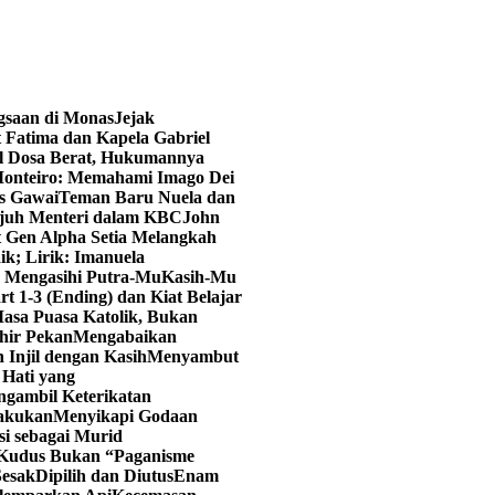
ngsaan di Monas
Jejak
 Fatima dan Kapela Gabriel
al Dosa Berat, Hukumannya
onteiro: Memahami Imago Dei
as Gawai
Teman Baru Nuela dan
juh Menteri dalam KBC
John
t Gen Alpha Setia Melangkah
ik; Lirik: Imanuela
u Mengasihi Putra-Mu
Kasih-Mu
art 1-3 (Ending) dan Kiat Belajar
asa Puasa Katolik, Bukan
hir Pekan
Mengabaikan
 Injil dengan Kasih
Menyambut
Hati yang
ngambil Keterikatan
lakukan
Menyikapi Godaan
i sebagai Murid
 Kudus Bukan “Paganisme
Sesak
Dipilih dan Diutus
Enam