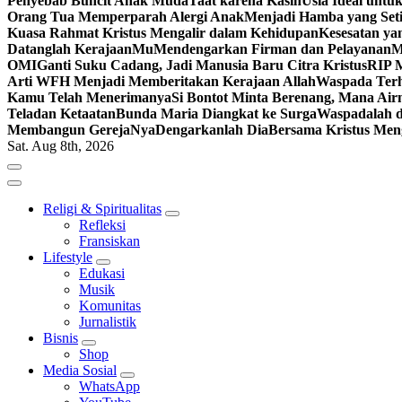
Penyebab Buncit Anak Muda
Taat karena Kasih
Usia Ideal untu
Orang Tua Memperparah Alergi Anak
Menjadi Hamba yang Set
Kuasa Rahmat Kristus Mengalir dalam Kehidupan
Kesesatan ya
Datanglah KerajaanMu
Mendengarkan Firman dan Pelayanan
M
OMI
Ganti Suku Cadang, Jadi Manusia Baru Citra Kristus
RIP M
Arti WFH Menjadi Memberitakan Kerajaan Allah
Waspada Terh
Kamu Telah Menerimanya
Si Bontot Minta Berenang, Mana Air
Teladan Ketaatan
Bunda Maria Diangkat ke Surga
Waspadalah d
Membangun GerejaNya
Dengarkanlah Dia
Bersama Kristus Men
Sat. Aug 8th, 2026
Religi & Spiritualitas
Refleksi
Fransiskan
Lifestyle
Edukasi
Musik
Komunitas
Jurnalistik
Bisnis
Shop
Media Sosial
WhatsApp