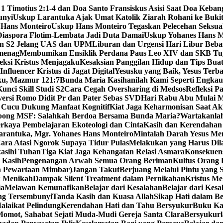
 1 Timotius 2:1-4 dan Doa Santo Fransiskus Asisi Saat Doa Keba
unyi
Uskup Larantuka Ajak Umat Katolik Ziarah Rohani ke Bukit
 Hans Monteiro
Uskup Hans Monteiro Tegaskan Pelecehan Seksu
iaspora Flotim-Lembata Jadi Duta Damai
Uskup Yohanes Hans M
en S2 Jelang UAS dan UPM
Liburan dan Urgensi Hari Libur Beb
emenag
Membumikan Ensiklik Perdana Paus Leo XIV dan SKB Tu
ksi Kristus Menjagaku
Kesaksian Panggilan Hidup dan Tips Bua
nfluencer Kristus di Jagat Digital
Yesusku yang Baik, Yesus Terba
rku, Mazmur 121:7
Bunda Maria Kasihanilah Kami Seperti Engka
unci Skill Studi S2
Cara Cegah Oversharing di Medsos
Refleksi P
versi Romo Didit Pr dan Pater Sebas SVD
Hari Rabu Abu Mulai M
 Cucu Dukung Manfaat Kognitif
Kiat Jaga Keharmonisan Saat Ak
pong MSF: Salahkah Berdoa Bersama Bunda Maria?
Wartakanlah
erkaya Pembelajaran Ekoteologi dan Cinta
Kasih dan Kerendahan 
arantuka, Mgr. Yohanes Hans Monteiro
Mintalah Darah Yesus Me
ara Atasi Ngorok Supaya Tidur Pulas
Melakukan yang Harus Di
kasihi Tuhan
Tiga Kiat Jaga Kehangatan Relasi Asmara
Konsekuens
 Kasih
Pengenangan Arwah Semua Orang Beriman
Kultus Orang
n Pewartaan Mimbar)
Jangan Takut
Berjuang Melalui Pintu yang 
k Menikah
Dampak Silent Treatment dalam Pernikahan
Kristus M
ia
Melawan Kemunafikan
Belajar dari Kesalahan
Belajar dari Kesa
ng Tersembunyi
Tanda Kasih dan Kuasa Allah
Sikap Hati dalam B
alaikat Pelindung
Kerendahan Hati dan Tahu Bersyukur
Buku Ka
omot, Sahabat Sejati Muda-Mudi Gereja Santa Clara
Bersyukurl