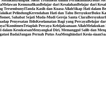
k Menikah
Dampak Silent Treatment dalam Pernikahan
Kristus M
ia
Melawan Kemunafikan
Belajar dari Kesalahan
Belajar dari Kesa
ng Tersembunyi
Tanda Kasih dan Kuasa Allah
Sikap Hati dalam B
alaikat Pelindung
Kerendahan Hati dan Tahu Bersyukur
Buku Ka
omot, Sahabat Sejati Muda-Mudi Gereja Santa Clara
Bersyukurl
adap Penyesatan Iblis
Keselamatan Bagi yang Percaya
Belajar da
nya?
Komitmen
Tetaplah Percaya Kebijaksanaan Allah
Melakukan 
i dalam Kesuksesan
Menyangkal Diri, Memanggul Salib dan Mengi
gatasi Badai
Jangan Pernah Putus Asa
Menghindari Kesia-siaan
Sa