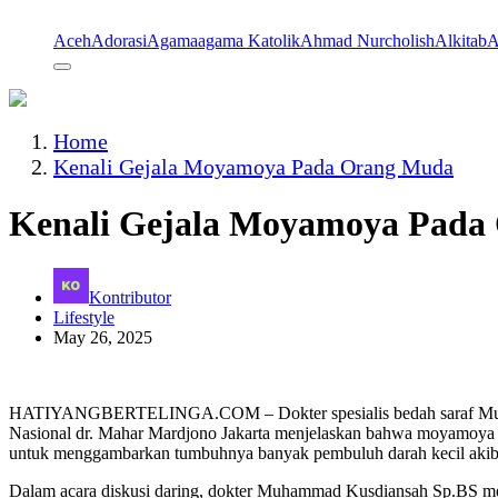
Aceh
Adorasi
Agama
agama Katolik
Ahmad Nurcholish
Alkitab
A
Home
Kenali Gejala Moyamoya Pada Orang Muda
Kenali Gejala Moyamoya Pada
Kontributor
Lifestyle
May 26, 2025
HATIYANGBERTELINGA.COM – Dokter spesialis bedah saraf Muha
Nasional dr. Mahar Mardjono Jakarta menjelaskan bahwa moyamoya a
untuk menggambarkan tumbuhnya banyak pembuluh darah kecil akib
Dalam acara diskusi daring, dokter Muhammad Kusdiansah Sp.BS