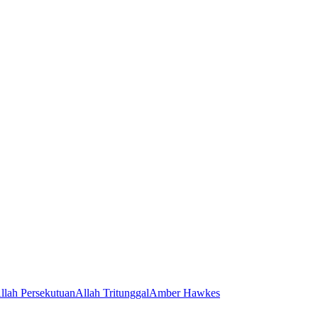
llah Persekutuan
Allah Tritunggal
Amber Hawkes