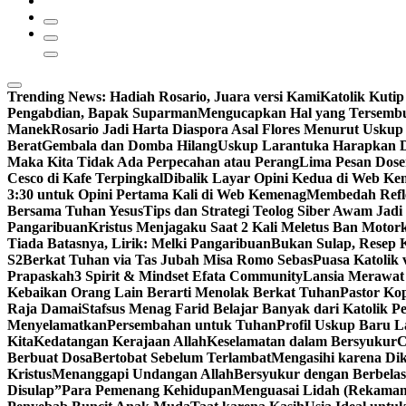
Trending News:
Hadiah Rosario, Juara versi Kami
Katolik Kutip
Pengabdian, Bapak Suparman
Mengucapkan Hal yang Tersemb
Manek
Rosario Jadi Harta Diaspora Asal Flores Menurut Uskup
Berat
Gembala dan Domba Hilang
Uskup Larantuka Harapkan D
Maka Kita Tidak Ada Perpecahan atau Perang
Lima Pesan Dos
Cesco di Kafe Terpingkal
Dibalik Layar Opini Kedua di Web K
3:30 untuk Opini Pertama Kali di Web Kemenag
Membedah Refle
Bersama Tuhan Yesus
Tips dan Strategi Teolog Siber Awam Jadi I
Pangaribuan
Kristus Menjagaku Saat 2 Kali Meletus Ban Moto
Tiada Batasnya, Lirik: Melki Pangaribuan
Bukan Sulap, Resep K
S2
Berkat Tuhan via Tas Jubah Misa Romo Sebas
Puasa Katolik 
Prapaskah
3 Spirit & Mindset Efata Community
Lansia Merawat
Kebaikan Orang Lain Berarti Menolak Berkat Tuhan
Pastor Ko
Raja Damai
Stafsus Menag Farid Belajar Banyak dari Katolik P
Menyelamatkan
Persembahan untuk Tuhan
Profil Uskup Baru L
Kita
Kedatangan Kerajaan Allah
Keselamatan dalam Bersyukur
C
Berbuat Dosa
Bertobat Sebelum Terlambat
Mengasihi karena Di
Kristus
Menanggapi Undangan Allah
Bersyukur dengan Berbelas
Disulap”
Para Pemenang Kehidupan
Menguasai Lidah (Rekama