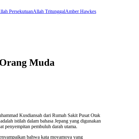
llah Persekutuan
Allah Tritunggal
Amber Hawkes
 Orang Muda
mmad Kusdiansah dari Rumah Sakit Pusat Otak
dalah istilah dalam bahasa Jepang yang digunakan
at penyempitan pembuluh darah utama.
 menyampaikan bahwa kata moyamoya yang