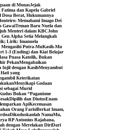
ngsaan di Monas
Jejak
 Fatima dan Kapela Gabriel
al Dosa Berat, Hukumannya
onteiro: Memahami Imago Dei
as Gawai
Teman Baru Nuela dan
juh Menteri dalam KBC
John
t Gen Alpha Setia Melangkah
ik; Lirik: Imanuela
u Mengasihi Putra-Mu
Kasih-Mu
art 1-3 (Ending) dan Kiat Belajar
asa Puasa Katolik, Bukan
hir Pekan
Mengabaikan
 Injil dengan Kasih
Menyambut
Hati yang
ngambil Keterikatan
lakukan
Menyikapi Godaan
i sebagai Murid
 Kudus Bukan “Paganisme
Sesak
Dipilih dan Diutus
Enam
elemparkan Api
Kecemasan
lahan Orang Farisi
Berkat Imam,
erdoa
Dikuduskanlah NamaMu,
rya RP Antonius Rajabana,
ah dengan Merelakan Diri
Dari