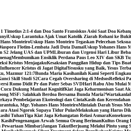
 1 Timotius 2:1-4 dan Doa Santo Fransiskus Asisi Saat Doa Keba
unyi
Uskup Larantuka Ajak Umat Katolik Ziarah Rohani ke Bukit
 Hans Monteiro
Uskup Hans Monteiro Tegaskan Pelecehan Seksu
iaspora Flotim-Lembata Jadi Duta Damai
Uskup Yohanes Hans M
en S2 Jelang UAS dan UPM
Liburan dan Urgensi Hari Libur Beb
emenag
Membumikan Ensiklik Perdana Paus Leo XIV dan SKB Tu
ksi Kristus Menjagaku
Kesaksian Panggilan Hidup dan Tips Bua
nfluencer Kristus di Jagat Digital
Yesusku yang Baik, Yesus Terba
rku, Mazmur 121:7
Bunda Maria Kasihanilah Kami Seperti Engka
unci Skill Studi S2
Cara Cegah Oversharing di Medsos
Refleksi P
versi Romo Didit Pr dan Pater Sebas SVD
Hari Rabu Abu Mulai M
 Cucu Dukung Manfaat Kognitif
Kiat Jaga Keharmonisan Saat Ak
pong MSF: Salahkah Berdoa Bersama Bunda Maria?
Wartakanlah
erkaya Pembelajaran Ekoteologi dan Cinta
Kasih dan Kerendahan 
arantuka, Mgr. Yohanes Hans Monteiro
Mintalah Darah Yesus Me
ara Atasi Ngorok Supaya Tidur Pulas
Melakukan yang Harus Di
kasihi Tuhan
Tiga Kiat Jaga Kehangatan Relasi Asmara
Konsekuens
 Kasih
Pengenangan Arwah Semua Orang Beriman
Kultus Orang
n Pewartaan Mimbar)
Jangan Takut
Berjuang Melalui Pintu yang 