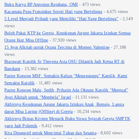
Buku Karya RP Antonius Rajabana, OMI
- 473 views
Kacamata Paus Fransiskus Soroti Hati yang Bertelinga
- 4,675 views
5 Level Menjadi Pribadi yang Memiliki “Hati Yang Bertelinga”
- 2,149
views
Boleh Pakai KTP ke Gereja, Keuskupan Agung Jakarta Izinkan Semua
Orang Ikut Misa Offline
- 37,920 views
15 Ayat Alkitab untuk Orang Tercinta di Momen Valentine
- 27,188
views
Biarawati Katolik Sr Theresia Asia OSU Dilantik Jadi Ketua RT di
Bandung
- 13,382 views
Pastor Kopong MSF: Semakin Kalian “Mengganggu” Katolik, Kami
Semakin Katolik
- 11,485 views
Pastor Kopong Malu, Sedih, Prihatin Ada Oknum Katolik “Menjual”
Ayat Alkitab untuk “Membela” Israel
- 11,131 views
Akhirnya Keuskupan Agung Jakarta Izinkan Anak, Remaja, Lansia
dapat Misa Luring (Offline) di Gereja
- 10,234 views
Akhirnya Bimas Kristen Menarik Buku Siswa Sejarah Gereja SMPTK
yang Jadi Polemik
- 9,412 views
Kita Dipanggil untuk Mencintai Tuhan dan Sesama
- 8,602 views