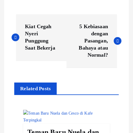
P
Kiat Cegah
5 Kebiasaan
o
Nyeri
dengan
Punggung
Pasangan,
s
Saat Bekerja
Bahaya atau
t
Normal?
n
a
v
Related Posts
i
g
a
Teman Baru Nuela dan