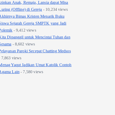
Izinkan Anak, Remaja, Lansia dapat Misa
Luring (Offline) di Gereja
- 10,234 views
Akhirnya Bimas Kristen Menarik Buku
Siswa Sejarah Gereja SMPTK yang Jadi
Polemik
- 9,412 views
Kita Dipanggil untuk Mencintai Tuhan dan
Sesama
- 8,602 views
Pelayanan Paroki Secepat Chatting Medsos
- 7,863 views
Menag Yaqut Jadikan Umat Katolik Contoh
Agama Lain
- 7,580 views