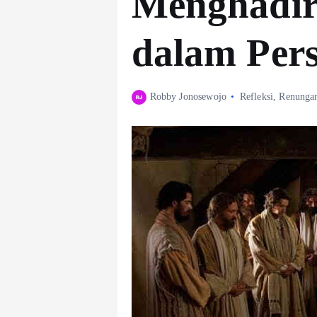
Menghadir
dalam Per
Robby Jonosewojo
Refleksi
,
Renunga