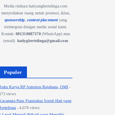
Media rintisan hatiyangbertelinga.com
menyediakan ruang untuk promosi, iklan,
sponsorship
,
content placement
yang
terintegrasi dengan media sosial kami.
Kontak:
081310887370
(WhatsApp) atau
(email)
hatiygbertelinga@gmail.com
Populer
Buku Karya RP Antonius Rajabana, OMI
-
473 views
Kacamata Paus Fransiskus Soroti Hati yang
Bertelinga
- 4,676 views
5 Level Menjadi Pribadi yang Memiliki