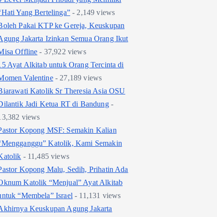
“Hati Yang Bertelinga”
- 2,149 views
Boleh Pakai KTP ke Gereja, Keuskupan
Agung Jakarta Izinkan Semua Orang Ikut
Misa Offline
- 37,922 views
15 Ayat Alkitab untuk Orang Tercinta di
Momen Valentine
- 27,189 views
Biarawati Katolik Sr Theresia Asia OSU
Dilantik Jadi Ketua RT di Bandung
-
13,382 views
Pastor Kopong MSF: Semakin Kalian
“Mengganggu” Katolik, Kami Semakin
Katolik
- 11,485 views
Pastor Kopong Malu, Sedih, Prihatin Ada
Oknum Katolik “Menjual” Ayat Alkitab
untuk “Membela” Israel
- 11,131 views
Akhirnya Keuskupan Agung Jakarta