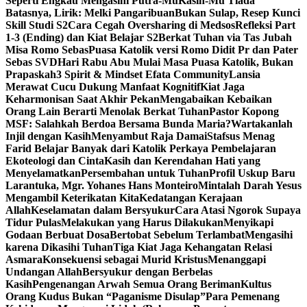
Seperti Engkau Mengasihi Putra-Mu
Kasih-Mu Tiada
Batasnya, Lirik: Melki Pangaribuan
Bukan Sulap, Resep Kunci
Skill Studi S2
Cara Cegah Oversharing di Medsos
Refleksi Part
1-3 (Ending) dan Kiat Belajar S2
Berkat Tuhan via Tas Jubah
Misa Romo Sebas
Puasa Katolik versi Romo Didit Pr dan Pater
Sebas SVD
Hari Rabu Abu Mulai Masa Puasa Katolik, Bukan
Prapaskah
3 Spirit & Mindset Efata Community
Lansia
Merawat Cucu Dukung Manfaat Kognitif
Kiat Jaga
Keharmonisan Saat Akhir Pekan
Mengabaikan Kebaikan
Orang Lain Berarti Menolak Berkat Tuhan
Pastor Kopong
MSF: Salahkah Berdoa Bersama Bunda Maria?
Wartakanlah
Injil dengan Kasih
Menyambut Raja Damai
Stafsus Menag
Farid Belajar Banyak dari Katolik Perkaya Pembelajaran
Ekoteologi dan Cinta
Kasih dan Kerendahan Hati yang
Menyelamatkan
Persembahan untuk Tuhan
Profil Uskup Baru
Larantuka, Mgr. Yohanes Hans Monteiro
Mintalah Darah Yesus
Mengambil Keterikatan Kita
Kedatangan Kerajaan
Allah
Keselamatan dalam Bersyukur
Cara Atasi Ngorok Supaya
Tidur Pulas
Melakukan yang Harus Dilakukan
Menyikapi
Godaan Berbuat Dosa
Bertobat Sebelum Terlambat
Mengasihi
karena Dikasihi Tuhan
Tiga Kiat Jaga Kehangatan Relasi
Asmara
Konsekuensi sebagai Murid Kristus
Menanggapi
Undangan Allah
Bersyukur dengan Berbelas
Kasih
Pengenangan Arwah Semua Orang Beriman
Kultus
Orang Kudus Bukan “Paganisme Disulap”
Para Pemenang