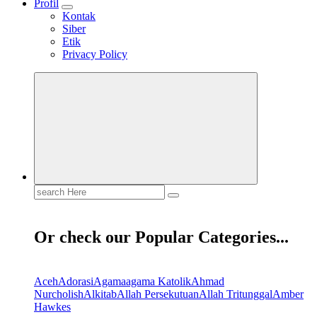
Profil
Kontak
Siber
Etik
Privacy Policy
Search
for:
Or check our Popular Categories...
Aceh
Adorasi
Agama
agama Katolik
Ahmad
Nurcholish
Alkitab
Allah Persekutuan
Allah Tritunggal
Amber
Hawkes