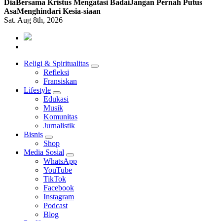
Dia
Bersama Kristus Mengatasi Badai
Jangan Pernah Putus
Asa
Menghindari Kesia-siaan
Sat. Aug 8th, 2026
Mendengar dengan Cinta
HATI YANG BERTELINGA
Religi & Spiritualitas
Refleksi
Fransiskan
Lifestyle
Edukasi
Musik
Komunitas
Jurnalistik
Bisnis
Shop
Media Sosial
WhatsApp
YouTube
TikTok
Facebook
Instagram
Podcast
Blog