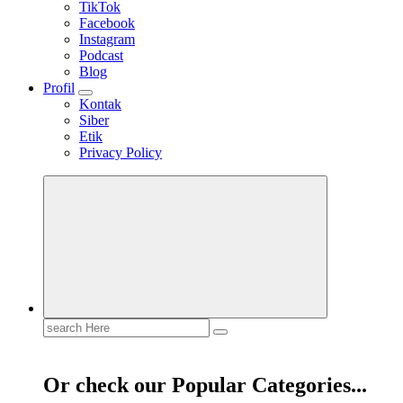
TikTok
Facebook
Instagram
Podcast
Blog
Profil
Kontak
Siber
Etik
Privacy Policy
Mendengar dengan Cinta
HATI YANG BERTELINGA
Search
for:
Or check our Popular Categories...