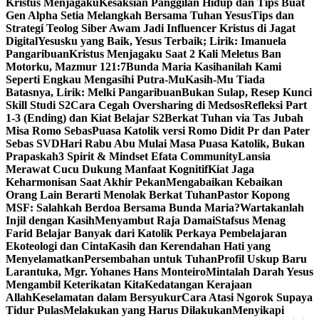
Kristus Menjagaku
Kesaksian Panggilan Hidup dan Tips Buat
Gen Alpha Setia Melangkah Bersama Tuhan Yesus
Tips dan
Strategi Teolog Siber Awam Jadi Influencer Kristus di Jagat
Digital
Yesusku yang Baik, Yesus Terbaik; Lirik: Imanuela
Pangaribuan
Kristus Menjagaku Saat 2 Kali Meletus Ban
Motorku, Mazmur 121:7
Bunda Maria Kasihanilah Kami
Seperti Engkau Mengasihi Putra-Mu
Kasih-Mu Tiada
Batasnya, Lirik: Melki Pangaribuan
Bukan Sulap, Resep Kunci
Skill Studi S2
Cara Cegah Oversharing di Medsos
Refleksi Part
1-3 (Ending) dan Kiat Belajar S2
Berkat Tuhan via Tas Jubah
Misa Romo Sebas
Puasa Katolik versi Romo Didit Pr dan Pater
Sebas SVD
Hari Rabu Abu Mulai Masa Puasa Katolik, Bukan
Prapaskah
3 Spirit & Mindset Efata Community
Lansia
Merawat Cucu Dukung Manfaat Kognitif
Kiat Jaga
Keharmonisan Saat Akhir Pekan
Mengabaikan Kebaikan
Orang Lain Berarti Menolak Berkat Tuhan
Pastor Kopong
MSF: Salahkah Berdoa Bersama Bunda Maria?
Wartakanlah
Injil dengan Kasih
Menyambut Raja Damai
Stafsus Menag
Farid Belajar Banyak dari Katolik Perkaya Pembelajaran
Ekoteologi dan Cinta
Kasih dan Kerendahan Hati yang
Menyelamatkan
Persembahan untuk Tuhan
Profil Uskup Baru
Larantuka, Mgr. Yohanes Hans Monteiro
Mintalah Darah Yesus
Mengambil Keterikatan Kita
Kedatangan Kerajaan
Allah
Keselamatan dalam Bersyukur
Cara Atasi Ngorok Supaya
Tidur Pulas
Melakukan yang Harus Dilakukan
Menyikapi