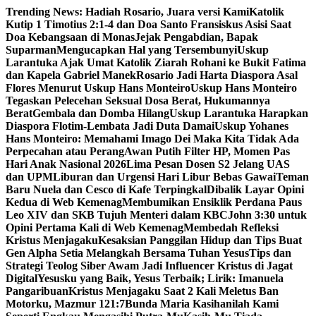
Skip
Trending News:
Hadiah Rosario, Juara versi Kami
Katolik
to
Kutip 1 Timotius 2:1-4 dan Doa Santo Fransiskus Asisi Saat
content
Doa Kebangsaan di Monas
Jejak Pengabdian, Bapak
Suparman
Mengucapkan Hal yang Tersembunyi
Uskup
Larantuka Ajak Umat Katolik Ziarah Rohani ke Bukit Fatima
dan Kapela Gabriel Manek
Rosario Jadi Harta Diaspora Asal
Flores Menurut Uskup Hans Monteiro
Uskup Hans Monteiro
Tegaskan Pelecehan Seksual Dosa Berat, Hukumannya
Berat
Gembala dan Domba Hilang
Uskup Larantuka Harapkan
Diaspora Flotim-Lembata Jadi Duta Damai
Uskup Yohanes
Hans Monteiro: Memahami Imago Dei Maka Kita Tidak Ada
Perpecahan atau Perang
Awan Putih Filter HP, Momen Pas
Hari Anak Nasional 2026
Lima Pesan Dosen S2 Jelang UAS
dan UPM
Liburan dan Urgensi Hari Libur Bebas Gawai
Teman
Baru Nuela dan Cesco di Kafe Terpingkal
Dibalik Layar Opini
Kedua di Web Kemenag
Membumikan Ensiklik Perdana Paus
Leo XIV dan SKB Tujuh Menteri dalam KBC
John 3:30 untuk
Opini Pertama Kali di Web Kemenag
Membedah Refleksi
Kristus Menjagaku
Kesaksian Panggilan Hidup dan Tips Buat
Gen Alpha Setia Melangkah Bersama Tuhan Yesus
Tips dan
Strategi Teolog Siber Awam Jadi Influencer Kristus di Jagat
Digital
Yesusku yang Baik, Yesus Terbaik; Lirik: Imanuela
Pangaribuan
Kristus Menjagaku Saat 2 Kali Meletus Ban
Motorku, Mazmur 121:7
Bunda Maria Kasihanilah Kami