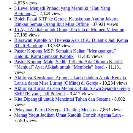
4,675 views
5 Level Menjadi Pribadi yang Memiliki “Hati Yang
Bertelinga”
- 2,149 views
Boleh Pakai KTP ke Gereja, Keuskupan Agung Jakarta
Izinkan Semua Orang Ikut Misa Offline
- 37,921 views
15 Ayat Alkitab untuk Orang Tercinta di Momen Valentine
-
27,189 views
Biarawati Katolik Sr Theresia Asia OSU Dilantik Jadi Ketua
RT di Bandung
- 13,382 views
Pastor Kopong MSF: Semakin Kalian “Mengganggu”
Katolik, Kami Semakin Katolik
- 11,485 views
Pastor Kopong Malu, Sedih, Prihatin Ada Oknum Katolik
“Menjual” Ayat Alkitab untuk “Membela” Israel
- 11,131
views
Akhirnya Keuskupan Agung Jakarta Izinkan Anak, Remaja,
Lansia dapat Misa Luring (Offline) di Gereja
- 10,234 views
Akhirnya Bimas Kristen Menarik Buku Siswa Sejarah Gereja
SMPTK yang Jadi Polemik
- 9,412 views
Kita Dipanggil untuk Mencintai Tuhan dan Sesama
- 8,602
views
Pelayanan Paroki Secepat Chatting Medsos
- 7,863 views
Menag Yaqut Jadikan Umat Katolik Contoh Agama Lain
-
7,580 views