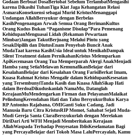
Godaan Berbuat Dosa
Bertobat Sebelum Terlambat
Mengasihi
karena Dikasihi Tuhan
Tiga Kiat Jaga Kehangatan Relasi
Asmara
Konsekuensi sebagai Murid Kristus
Menanggapi
Undangan Allah
Bersyukur dengan Berbelas
Kasih
Pengenangan Arwah Semua Orang Beriman
Kultus
Orang Kudus Bukan “Paganisme Disulap”
Para Pemenang
Kehidupan
Menguasai Lidah (Rekaman Pewartaan
Mimbar)
Jangan Takut
Berjuang Melalui Pintu yang
Sesak
Dipilih dan Diutus
Enam Penyebab Buncit Anak
Muda
Taat karena Kasih
Usia Ideal untuk Menikah
Dampak
Silent Treatment dalam Pernikahan
Kristus Melemparkan
Api
Kecemasan Orang Tua Memperparah Alergi Anak
Menjadi
Hamba yang Setia
Melawan Kemunafikan
Belajar dari
Kesalahan
Belajar dari Kesalahan Orang Farisi
Berkat Imam,
Kuasa Rahmat Kristus Mengalir dalam Kehidupan
Kesesatan
yang Tersembunyi
Tanda Kasih dan Kuasa Allah
Sikap Hati
dalam Berdoa
Dikuduskanlah NamaMu, Datanglah
KerajaanMu
Mendengarkan Firman dan Pelayanan
Malaikat
Pelindung
Kerendahan Hati dan Tahu Bersyukur
Buku Karya
RP Antonius Rajabana, OMI
Ganti Suku Cadang, Jadi
Manusia Baru Citra Kristus
RIP Momot, Sahabat Sejati Muda-
Mudi Gereja Santa Clara
Bersyukurlah dengan Merelakan
Diri
Dari Arti WFH Menjadi Memberitakan Kerajaan
Allah
Waspada Terhadap Penyesatan Iblis
Keselamatan Bagi
yang Percaya
Belajar dari Tokoh Masa Lalu
Percayalah, Kamu