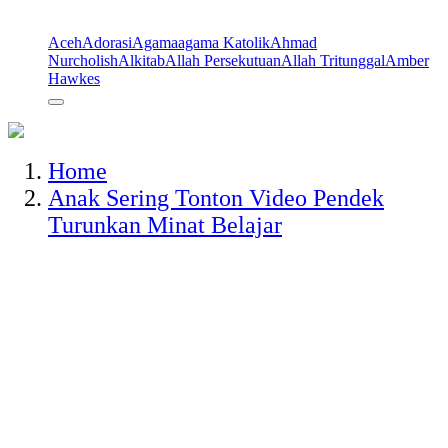
Aceh
Adorasi
Agama
agama Katolik
Ahmad
Nurcholish
Alkitab
Allah Persekutuan
Allah Tritunggal
Amber
Hawkes
Home
Anak Sering Tonton Video Pendek
Turunkan Minat Belajar