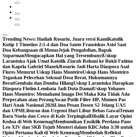
Trending News:
Hadiah Rosario, Juara versi Kami
Katolik
Kutip 1 Timotius 2:1-4 dan Doa Santo Fransiskus Asisi Saat
Doa Kebangsaan di Monas
Jejak Pengabdian, Bapak
Suparman
Mengucapkan Hal yang Tersembunyi
Uskup
Larantuka Ajak Umat Katolik Ziarah Rohani ke Bukit Fatima
dan Kapela Gabriel Manek
Rosario Jadi Harta Diaspora Asal
Flores Menurut Uskup Hans Monteiro
Uskup Hans Monteiro
Tegaskan Pelecehan Seksual Dosa Berat, Hukumannya
Berat
Gembala dan Domba Hilang
Uskup Larantuka Harapkan
Diaspora Flotim-Lembata Jadi Duta Damai
Uskup Yohanes
Hans Monteiro: Memahami Imago Dei Maka Kita Tidak Ada
Perpecahan atau Perang
Awan Putih Filter HP, Momen Pas
Hari Anak Nasional 2026
Lima Pesan Dosen S2 Jelang UAS
dan UPM
Liburan dan Urgensi Hari Libur Bebas Gawai
Teman
Baru Nuela dan Cesco di Kafe Terpingkal
Dibalik Layar Opini
Kedua di Web Kemenag
Membumikan Ensiklik Perdana Paus
Leo XIV dan SKB Tujuh Menteri dalam KBC
John 3:30 untuk
Opini Pertama Kali di Web Kemenag
Membedah Refleksi