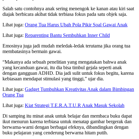
Salah satu contohnya anak sering menengok ke kanan atau kiri saat
diajak berbicara akibat tidak terbiasa fokus pada satu objek saja.
Lihat juga:
Orang Tua Harus Ubah Pola Pikir Soal Gawai Anak
Lihat juga:
Reparenting Bantu Sembuhkan Inner Child
Emosinya juga jadi mudah meledak-ledak terutama jika orang tua
membatasinya bermain gawai.
“Makanya ada sebuah penelitian yang mengatakan bahwa anak
yang kecanduan gawai, itu dia bisa timbul gejala seperti anak
dengan gangguan ADHD. Dia jadi sulit untuk fokus begitu, karena
kebiasaan mendapat stimulasi yang tinggi,” ujar dia.
Lihat juga:
Gadget Tumbuhkan Kreativitas Anak dalam Bimbingan
Orang Tua
Lihat juga:
Kiat Strategi T.E.R.A.T.U.R Anak Masuk Sekolah
Di samping itu minat anak untuk belajar dan membaca buku dapat
ikut menurun karena terbiasa untuk menatap gambar bergerak dan
berwarna-warni dengan berbagai efeknya, dibandingkan dengan
buku pelajaran yang cenderung berwarna hitam putih.