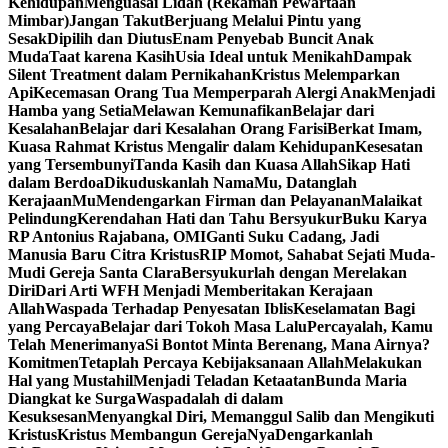
Kehidupan
Menguasai Lidah (Rekaman Pewartaan
Mimbar)
Jangan Takut
Berjuang Melalui Pintu yang
Sesak
Dipilih dan Diutus
Enam Penyebab Buncit Anak
Muda
Taat karena Kasih
Usia Ideal untuk Menikah
Dampak
Silent Treatment dalam Pernikahan
Kristus Melemparkan
Api
Kecemasan Orang Tua Memperparah Alergi Anak
Menjadi
Hamba yang Setia
Melawan Kemunafikan
Belajar dari
Kesalahan
Belajar dari Kesalahan Orang Farisi
Berkat Imam,
Kuasa Rahmat Kristus Mengalir dalam Kehidupan
Kesesatan
yang Tersembunyi
Tanda Kasih dan Kuasa Allah
Sikap Hati
dalam Berdoa
Dikuduskanlah NamaMu, Datanglah
KerajaanMu
Mendengarkan Firman dan Pelayanan
Malaikat
Pelindung
Kerendahan Hati dan Tahu Bersyukur
Buku Karya
RP Antonius Rajabana, OMI
Ganti Suku Cadang, Jadi
Manusia Baru Citra Kristus
RIP Momot, Sahabat Sejati Muda-
Mudi Gereja Santa Clara
Bersyukurlah dengan Merelakan
Diri
Dari Arti WFH Menjadi Memberitakan Kerajaan
Allah
Waspada Terhadap Penyesatan Iblis
Keselamatan Bagi
yang Percaya
Belajar dari Tokoh Masa Lalu
Percayalah, Kamu
Telah Menerimanya
Si Bontot Minta Berenang, Mana Airnya?
Komitmen
Tetaplah Percaya Kebijaksanaan Allah
Melakukan
Hal yang Mustahil
Menjadi Teladan Ketaatan
Bunda Maria
Diangkat ke Surga
Waspadalah di dalam
Kesuksesan
Menyangkal Diri, Memanggul Salib dan Mengikuti
Kristus
Kristus Membangun GerejaNya
Dengarkanlah