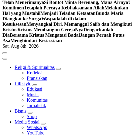
Telah Menerimanya
Si Bontot Minta Berenang, Mana Airnya?
Komitmen
Tetaplah Percaya Kebijaksanaan Allah
Melakukan
Hal yang Mustahil
Menjadi Teladan Ketaatan
Bunda Maria
Diangkat ke Surga
Waspadalah di dalam
Kesuksesan
Menyangkal Diri, Memanggul Salib dan Mengikuti
Kristus
Kristus Membangun GerejaNya
Dengarkanlah
Dia
Bersama Kristus Mengatasi Badai
Jangan Pernah Putus
Asa
Menghindari Kesia-siaan
Sat. Aug 8th, 2026
Religi & Spiritualitas
Refleksi
Fransiskan
Lifestyle
Edukasi
Musik
Komunitas
Jurnalistik
Bisnis
Shop
Media Sosial
WhatsApp
YouTube