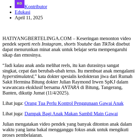
Kontributor
Edukasi
April 11, 2025
HATIYANGBERTELINGA.COM – Keseringan menonton video
pendek seperti
reels Instagram
,
shorts
Youtube
dan
TikTok
disebut
dapat menurunkan minat anak untuk belajar serta mempengaruhi
sikap dan emosinya.
“Jadi kalau anak anda melihat reels, itu kan durasinya sangat
singkat, cepat dan berubah-ubah terus. Itu membuat anak mengalami
hyperstimulated
,” kata dokter spesialis kedokteran jiwa dari Rumah
Sakit Hermina Bitung dokter Julian Raymond Irwen SpKJ dalam
wawancara eksklusif bersama
ANTARA
di Bitung, Tangerang,
Banten, dikutip Jumat (11/4/2025).
Lihat juga:
Orang Tua Perlu Kontrol Penggunaan Gawai Anak
Lihat juga:
Dampak Bagi Anak Makan Sambil Main Gawai
Julian mengatakan video pendek yang banyak ditonton anak dalam
waktu yang lama bakal mengganggu fokus anak untuk mengikuti
proses pembelajaran.