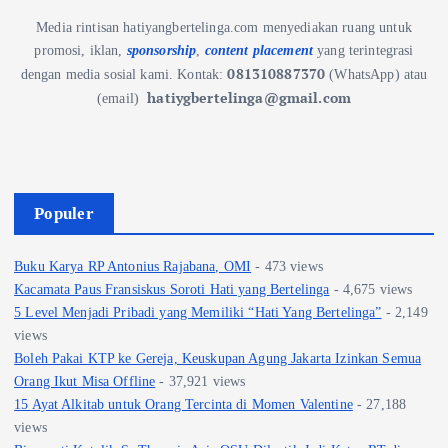
Media rintisan hatiyangbertelinga.com menyediakan ruang untuk
promosi, iklan,
sponsorship
,
content placement
yang terintegrasi
081310887370
dengan media sosial kami.
Kontak:
(WhatsApp) atau
hatiygbertelinga@gmail.com
(email)
Populer
Buku Karya RP Antonius Rajabana, OMI
- 473 views
Kacamata Paus Fransiskus Soroti Hati yang Bertelinga
- 4,675 views
5 Level Menjadi Pribadi yang Memiliki “Hati Yang Bertelinga”
- 2,149
views
Boleh Pakai KTP ke Gereja, Keuskupan Agung Jakarta Izinkan Semua
Orang Ikut Misa Offline
- 37,921 views
15 Ayat Alkitab untuk Orang Tercinta di Momen Valentine
- 27,188
views