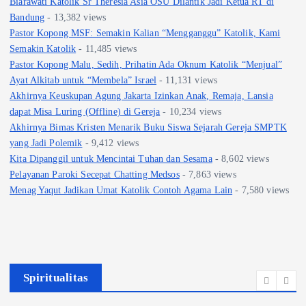
Biarawati Katolik Sr Theresia Asia OSU Dilantik Jadi Ketua RT di
Bandung
- 13,382 views
Pastor Kopong MSF: Semakin Kalian “Mengganggu” Katolik, Kami
Semakin Katolik
- 11,485 views
Pastor Kopong Malu, Sedih, Prihatin Ada Oknum Katolik “Menjual”
Ayat Alkitab untuk “Membela” Israel
- 11,131 views
Akhirnya Keuskupan Agung Jakarta Izinkan Anak, Remaja, Lansia
dapat Misa Luring (Offline) di Gereja
- 10,234 views
Akhirnya Bimas Kristen Menarik Buku Siswa Sejarah Gereja SMPTK
yang Jadi Polemik
- 9,412 views
Kita Dipanggil untuk Mencintai Tuhan dan Sesama
- 8,602 views
Pelayanan Paroki Secepat Chatting Medsos
- 7,863 views
Menag Yaqut Jadikan Umat Katolik Contoh Agama Lain
- 7,580 views
Spiritualitas