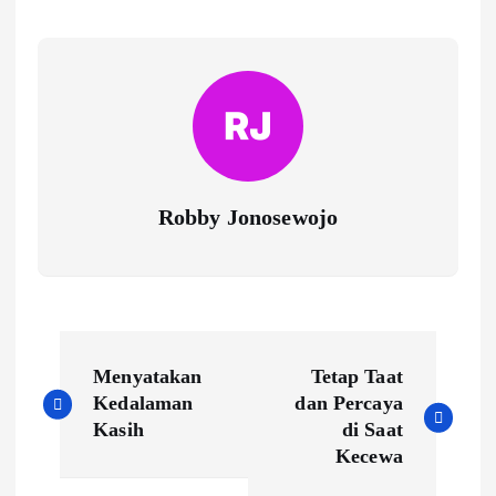
Robby Jonosewojo
P
Menyatakan
Tetap Taat
o
Kedalaman
dan Percaya
Kasih
di Saat
s
Kecewa
t