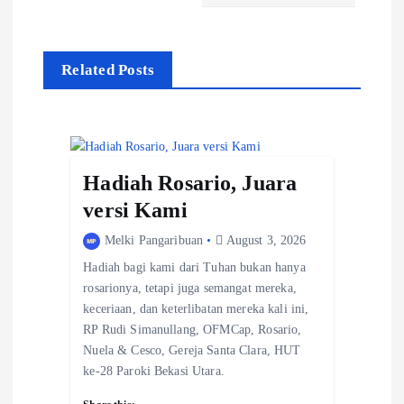
n
a
Related Posts
v
i
g
Hadiah Rosario, Juara
a
versi Kami
t
Melki Pangaribuan
August 3, 2026
Hadiah bagi kami dari Tuhan bukan hanya
i
rosarionya, tetapi juga semangat mereka,
o
keceriaan, dan keterlibatan mereka kali ini,
RP Rudi Simanullang, OFMCap, Rosario,
n
Nuela & Cesco, Gereja Santa Clara, HUT
ke-28 Paroki Bekasi Utara.